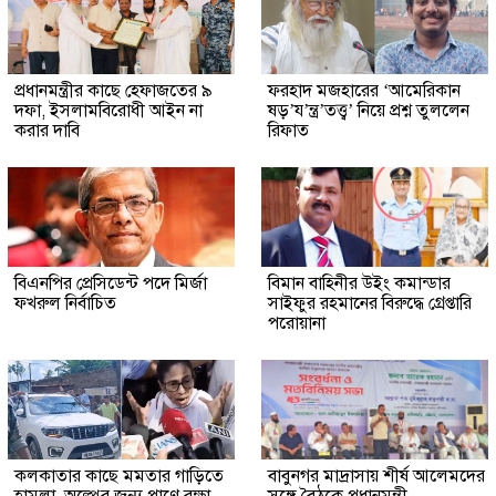
প্রধানমন্ত্রীর কাছে হেফাজতের ৯
ফরহাদ মজহারের ‘আমেরিকান
দফা, ইসলামবিরোধী আইন না
ষড়’য’ন্ত্র’তত্ত্ব’ নিয়ে প্রশ্ন তুললেন
করার দাবি
রিফাত
বিএনপির প্রেসিডেন্ট পদে মির্জা
বিমান বাহিনীর উইং কমান্ডার
ফখরুল নির্বাচিত
সাইফুর রহমানের বিরুদ্ধে গ্রেপ্তারি
পরোয়ানা
কলকাতার কাছে মমতার গাড়িতে
বাবুনগর মাদ্রাসায় শীর্ষ আলেমদের