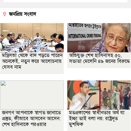
জনপ্রিয় সংবাদ
মন্ত্রিসভা থেকে বাদ পড়তে পারেন
অভিযুক্ত শেখ হাসিনাসহ ৫০,
অনেকেই, নতুন করে আলোচনায়
সত্যতা মেলেনি ৪৯ জনের বিরুদ্ধে
যেসব নাম
জনগণ আপনাকে স্বাগত জানাতে
মতপ্রকাশের স্বাধীনতার অর্থ যা
প্রস্তুত, কীভাবে আসবেন আসেন:
ইচ্ছা তাই বলা নয়: রাষ্ট্রদূত
শেখ হাসিনাকে পরওয়ার
মুশফিক