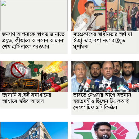
জনগণ আপনাকে স্বাগত জানাতে
মতপ্রকাশের স্বাধীনতার অর্থ যা
প্রস্তুত, কীভাবে আসবেন আসেন:
ইচ্ছা তাই বলা নয়: রাষ্ট্রদূত
শেখ হাসিনাকে পরওয়ার
মুশফিক
জ্বালানি সংকট সমাধানের
ভারতে নেওয়ার আগে বর্তমান
আশ্বাসে স্বস্তির আভাস
স্বরাষ্ট্রমন্ত্রীও ছিলেন টিএফআই
সেলে: চিফ প্রসিকিউটর