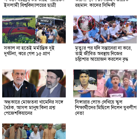
ইসলামী বিশ্ববিদ্যালয়ের ছাত্রী
রহমান: কাদের সিদ্দিকী
সকাল না হতেই মর্মান্তিক দুই
মৃত্যুর পর যদি সন্তানেরা না করে,
দুর্ঘটনা, ঝরে গেল ১৫ প্রাণ
তাই জীবিত অবস্থায় নিজের
চল্লিশার আয়োজন করলেন বৃদ্ধ
অন্ধকারে মোজতবা খামেনির সঙ্গে
সিঙ্গারার লোভ দেখিয়ে স্কুল
বৈঠক, আসল মানুষ কিনা প্রশ্ন
শিক্ষার্থীদের মিছিলে নিলেন যুবলীগ
পেজেশকিয়ানের
নেতা