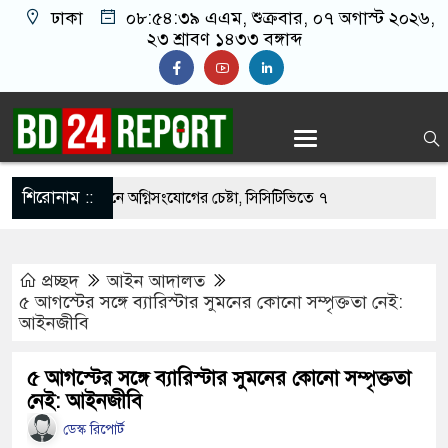
ঢাকা
০৮:৫৪:৪০ এএম
, শুক্রবার, ০৭ অগাস্ট ২০২৬,
২৩ শ্রাবণ ১৪৩৩ বঙ্গাব্দ
শিরোনাম ::
ওফেলের বাসভবনে অগ্নিসংযোগের চেষ্টা, সিসিটিভিতে ৭
প্রচ্ছদ
আইন আদালত
ার ছাড়াই মার্কিন ঘাঁটিতে নিখুঁত হামলা চালান ইরানি
৫ আগস্টের সঙ্গে ব্যারিস্টার সুমনের কোনো সম্পৃক্ততা নেই:
আইনজীবি
্রস্ত ১০০ পরিবারকে নতুন ঘর দেবেন প্রধানমন্ত্রী
৫ আগস্টের সঙ্গে ব্যারিস্টার সুমনের কোনো সম্পৃক্ততা
নেই: আইনজীবি
্তিকর ছবি তুলে লন্ডনে বয়ফ্রেন্ডের কাছে পাঠাতেন
ডেস্ক রিপোর্ট