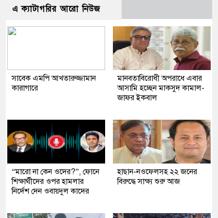
এ ক্যাটাগরির আরো নিউজ
সাবেক এমপি আখতারুজ্জামান
মানবতাবিরোধী অপরাধে এবার
কারাগারে
আসামি হচ্ছেন মাকসুদ কামাল-
জাফর ইকবাল
“মারো না কেন ওদের?”, ফোনে
হাছান-নওফেলসহ ২২ জনের
শিক্ষার্থীদের ওপর হামলার
বিরুদ্ধে সাক্ষ্য শুরু আজ
নির্দেশ দেন ওবায়দুল কাদের