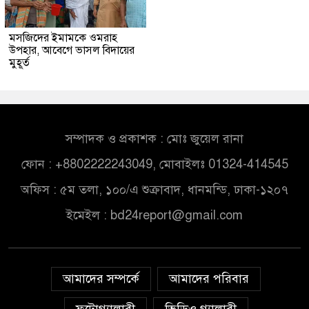
মসজিদের ইমামকে ওমরাহ
উপহার, আবেগে ভাসল বিদায়ের
মুহূর্ত
সম্পাদক ও প্রকাশক : মোঃ জুয়েল রানা
ফোন : +8802222243049, মোবাইলঃ 01324-414545
অফিস : ৫ম তলা, ১০০/এ শুক্রাবাদ, ধানমন্ডি, ঢাকা-১২০৭
ইমেইল :
bd24report@gmail.com
আমাদের সম্পর্কে
আমাদের পরিবার