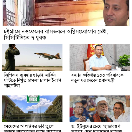
চট্টগ্রামে নওফেলের বাসভবনে অগ্নিসংযোগের চেষ্টা,
সিসিটিভিতে ৭ যুবক
জিপিএস ব্যবহার ছাড়াই মার্কিন
বন্যায় ক্ষতিগ্রস্ত ১০০ পরিবারকে
ঘাঁটিতে নিখুঁত হামলা চালান ইরানি
নতুন ঘর দেবেন প্রধানমন্ত্রী
পাইলটরা
মেয়েদের আপত্তিকর ছবি তুলে
ড. ইউনূসের চেয়ে ‘হাজারগুণ
লন্ডনে বয়ফ্রেন্ডের কাছে পাঠাতেন
ভালো’ দেশ চালাচ্ছেন তারেক