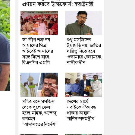
প্রণয়ন করবে ট্রাস্কফোর্স: স্বরাষ্ট্রমন্ত্রী
আ.লীগ শত্রু নয়
শুধু মসজিদের
আমাদের মিত্র,
ইমামতি নয়, জাতির
অচিরেই আমাদের
দায়িত্ব নিতে হবে
সঙ্গে মিশে যাবে:
ওলামায়ে কেরামকে:
বিএনপির এমপি
নাসীরুদ্দীন
পশ্চিমবঙ্গে মসজিদ
দেশের স্বার্থে
থেকে খুলে ফেলা
সবাইকে ঐক্যবদ্ধ
হচ্ছে মাইক, শুভেন্দু
থাকার আহ্বান
বলছেন-
পানিসম্পদমন্ত্রীর
‘আদালতের নির্দেশ’