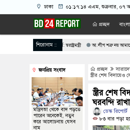
ঢাকা
০১:১৭:১৫ এএম
, শুক্রবার, ০৭ 
প্রচ্ছদ
বাংল
শিরোনাম ::
ন করবে ট্রাস্কফোর্স: স্বরাষ্ট্রমন্ত্রী
আ.লীগ শত্রু নয় আমাদের মিত্র, অচি
দায়িত্ব নিতে হবে ওলামায়ে কেরামকে: নাসীরুদ্দীন
পশ্চিমবঙ্গে মসজিদ থ
প্রচ্ছদ
সারাদ
জনপ্রিয় সংবাদ
ার আহ্বান পানিসম্পদমন্ত্রীর
৮ দফা দাবিতে মেহেরপুরে জামায়াতের স্মার
স্ত্রীর শেষ বিদায়েও
ারমাইন্ড ওয়াসিম হালদার গ্রেপ্তার
আওয়ামী লীগের ‘জঙ্গিবাদের ন্যারেটিভ’ 
স্ত্রীর শেষ 
লিকা প্রকাশ, ভোট দেবেন ৩৪৯ এমপি
ঘরবন্দি রাখ
মন্ত্রিসভা থেকে বাদ পড়তে
ডেস্ক রিপোর্ট
পারেন অনেকেই, নতুন
৮৩ বার পড়া হ
করে আলোচনায় যেসব
নাম