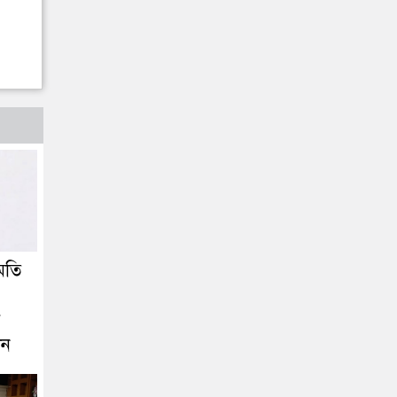
মতি
ে
ীন