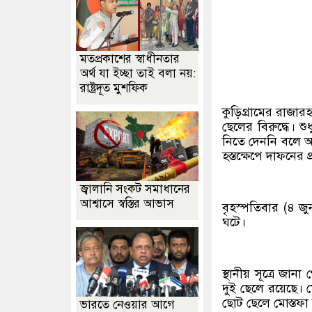
মতপ্রকাশের স্বাধীনতার
অর্থ যা ইচ্ছা তাই বলা নয়:
রাষ্ট্রদূত মুশফিক
কুড়িগ্রামের রাজার
ছেলের বিরুদ্ধে। শু
নিতে দেননি বলে অভ
হস্তক্ষেপে দাফনের
জ্বালানি সংকট সমাধানের
আশ্বাসে স্বস্তির আভাস
বৃহস্পতিবার (৪ জ
ঘটে।
স্থানীয় সূত্রে জা
দুই ছেলে রয়েছে। 
ছোট ছেলে মোস্তফা
ভারতে নেওয়ার আগে