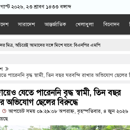
অগাস্ট ২০২৬, ২৩ শ্রাবণ ১৪৩৩ বঙ্গাব্দ
াদেশ
সারাদেশ
আন্তর্জাতিক
খেলাধুলা
বিনোদন
রেই আমাদের সঙ্গে মিশে যাবে: বিএনপির এমপি
েকে খুলে ফেলা হচ্ছে মাইক, শুভেন্দু বলছেন- ‘আদালতের নির্দেশ’
েশ
কলিপি
এবার বিএনপিকে ব্যবহার করতে চায় ভারত: রাশেদ প্রধান
 যেতে পারেননি বৃদ্ধ স্বামী, তিন বছর ঘরবন্দি রাখার অভিযোগ ছেলের ব
পুরনো রাজনীতি : পররাষ্ট্র প্রতিমন্ত্রী
বিদায়েও যেতে পারেননি বৃদ্ধ স্বামী, তিন বছর
ার অভিযোগ ছেলের বিরুদ্ধে
আপডেট সময় ০৯:২৯:০৮ অপরাহ্ন, বৃহস্পতিবার, ৪ জুন ২০২৬
য়েছে