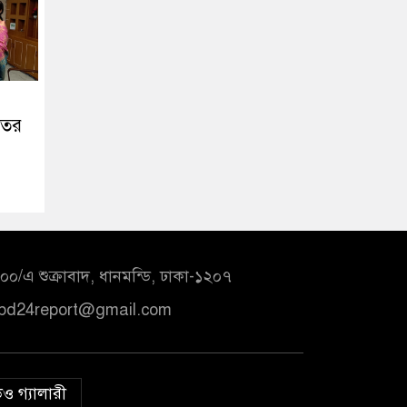
তের
০/এ শুক্রাবাদ, ধানমন্ডি, ঢাকা-১২০৭
bd24report@gmail.com
ও গ্যালারী