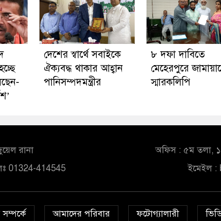
দ
দেশের স্বার্থে সবাইকে
৮ দফা দাবিতে
চ্ছে
ঐক্যবদ্ধ থাকার আহ্বান
মেহেরপুরে জামায়া
লছেন-
পানিসম্পদমন্ত্রীর
স্মারকলিপি
েশ’
ুয়েল রানা
অফিস : ৫ম তলা, ১০
লঃ 01324-414545
ইমেইল :
সম্পর্কে
আমাদের পরিবার
ফটোগ্যালারী
ভিডি