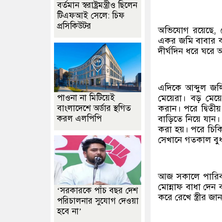
বর্তমান স্বরাষ্ট্রমন্ত্রীও ছিলেন
টিএফআই সেলে: চিফ
প্রসিকিউটর
অভিযোগ রয়েছে, ছো
একর জমি বাবার কা
দীর্ঘদিন ধরে ঘরে
এদিকে আব্দুল জলি
মেয়েরা। বড় মেয়
পাওনা না মিটিয়েই
করান। পরে দ্বিত
বাংলাদেশে অর্ডার স্থগিত
বাড়িতে নিয়ে যান।
করল এলপিপি
করা হয়। পরে চিকি
সেখানে গতকাল বুধ
আজ সকালে পারিবা
মোন্নাফ বাধা দেন 
‘সরকারকে পাঁচ বছর দেশ
করে রেখে স্ত্রীর
পরিচালনার সুযোগ দেওয়া
হবে না’