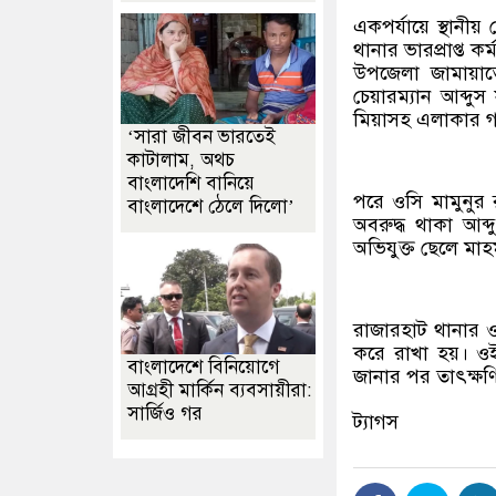
একপর্যায়ে স্থান
থানার ভারপ্রাপ্ত ক
উপজেলা জামায়া
চেয়ারম্যান আব্দ
মিয়াসহ এলাকার গণ্
‘সারা জীবন ভারতেই
কাটালাম, অথচ
বাংলাদেশি বানিয়ে
পরে ওসি মামুনুর 
বাংলাদেশে ঠেলে দিলো’
অবরুদ্ধ থাকা আব্
অভিযুক্ত ছেলে মা
রাজারহাট থানার ওস
করে রাখা হয়। ওই 
বাংলাদেশে বিনিয়োগে
জানার পর তাৎক্ষণি
আগ্রহী মার্কিন ব্যবসায়ীরা:
সার্জিও গর
ট্যাগস