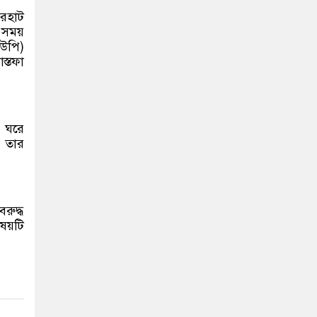
ারহাট
 সময়
উপি)
স্তফা
ে ঘরে
ও তার
রুদ্ধ
ষয়টি