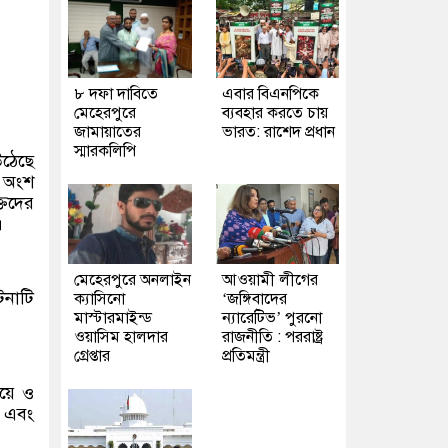
৮ দফা দাবিতে
এবার বিএনপিকে
মেহেরপুরে
ব্যবহার করতে চায়
জামায়াতের
ভারত: রাশেদ প্রধান
স্মারকলিপি
উঠেছে
ে অংশ
তিদের
।
মেহেরপুরে অনলাইন
আওয়ামী লীগের
টনাটি
ক্যাসিনো
‘জঙ্গিবাদের
মাস্টারমাইন্ড
ন্যারেটিভ’ পুরনো
ওয়াসিম হালদার
রাজনীতি : পররাষ্ট্র
গ্রেপ্তার
প্রতিমন্ত্রী
েয়ে ও
ন এবং