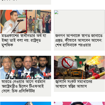
মতপ্রকাশের স্বাধীনতার অর্থ যা
জনগণ আপনাকে স্বাগত জানাতে
ইচ্ছা তাই বলা নয়: রাষ্ট্রদূত
প্রস্তুত, কীভাবে আসবেন আসেন:
মুশফিক
শেখ হাসিনাকে পরওয়ার
ভারতে নেওয়ার আগে বর্তমান
জ্বালানি সংকট সমাধানের
স্বরাষ্ট্রমন্ত্রীও ছিলেন টিএফআই
আশ্বাসে স্বস্তির আভাস
সেলে: চিফ প্রসিকিউটর