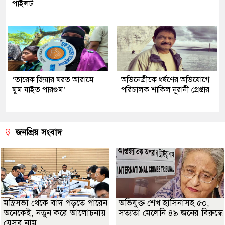
পাইলট
‘তারেক জিয়ার ঘরত আরামে
অভিনেত্রীকে ধর্ষণের অভিযোগে
ঘুম যাইত পারগুম’
পরিচালক শাকিল নূরানী গ্রেপ্তার
জনপ্রিয় সংবাদ
মন্ত্রিসভা থেকে বাদ পড়তে পারেন
অভিযুক্ত শেখ হাসিনাসহ ৫০,
অনেকেই, নতুন করে আলোচনায়
সত্যতা মেলেনি ৪৯ জনের বিরুদ্ধে
যেসব নাম