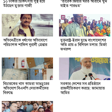
১০ টাকার চিকিৎসায় সুস্থ হয়ে
‘তারেক জিয়ার ঘরত আরামে ঘুম
উঠছেন মুক্তার গাজী
যাইত পারগুম’
অভিনেত্রীকে ধর্ষণের অভিযোগে
যুক্তরাষ্ট্র-ইরান যুদ্ধে বাংলাদেশের
পরিচালক শাকিল নূরানী গ্রেপ্তার
ক্ষতি প্রায় ৪ বিলিয়ন ডলার: মির্জা
ফখরুল
বিচারকের খাস কামরা ভাঙচুরের
সরকার দেশের সব প্রতিষ্ঠানে
অভিযোগ বিএনপি নেতাকর্মীদের
রাজনীতিকরণ করছে: জামায়াত
বিরুদ্ধে
আমির