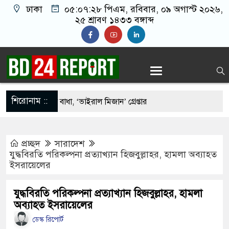
ঢাকা
০৫:০৭:২৯ পিএম
, রবিবার, ০৯ অগাস্ট ২০২৬,
২৫ শ্রাবণ ১৪৩৩ বঙ্গাব্দ
শিরোনাম ::
ংযোগ বিচ্ছিন্নে বাধা, ‘ভাইরাল মিজান’ গ্রেপ্তার
৬ ঘণ্টা ধরে আতঙ্ক, দেখা নেই নিষ্ক্রিয়কারী দলের
প্রচ্ছদ
সারাদেশ
দাবানল নেভাতে গিয়ে হেলিকপ্টার বিধ্বস্ত, নিহত ২ পাইলট
যুদ্ধবিরতি পরিকল্পনা প্রত্যাখ্যান হিজবুল্লাহর, হামলা অব্যাহত
ইসরায়েলের
ৎসায় সুস্থ হয়ে উঠছেন মুক্তার গাজী
র ঘরত আরামে ঘুম যাইত পারগুম’
যুদ্ধবিরতি পরিকল্পনা প্রত্যাখ্যান হিজবুল্লাহর, হামলা
অব্যাহত ইসরায়েলের
র্ষণের অভিযোগে পরিচালক শাকিল নূরানী গ্রেপ্তার
ডেস্ক রিপোর্ট