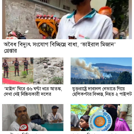
অবৈধ বিদ্যুৎ সংযোগ বিচ্ছিন্নে বাধা, ‘ভাইরাল মিজান’
গ্রেপ্তার
‘মাইন’ ঘিরে ৩৬ ঘণ্টা ধরে আতঙ্ক,
যুক্তরাষ্ট্রে দাবানল নেভাতে গিয়ে
দেখা নেই নিষ্ক্রিয়কারী দলের
হেলিকপ্টার বিধ্বস্ত, নিহত ২ পাইলট