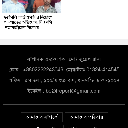
ফ্যামিলি কার্ড শুমারির নিয়োগে
পক্ষপাতের অভিযোগ, বিএনপি
নেতাকর্মীদের বিক্ষোভ
সম্পাদক ও প্রকাশক : মোঃ জুয়েল রানা
ফোন : +8802222243049, মোবাইলঃ 01324-414545
অফিস : ৫ম তলা, ১০০/এ শুক্রাবাদ, ধানমন্ডি, ঢাকা-১২০৭
ইমেইল :
bd24report@gmail.com
আমাদের সম্পর্কে
আমাদের পরিবার