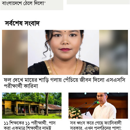
বাংলাদেশে ঠেলে দিলো’
সর্বশেষ সংবাদ
ফল দেখে মায়ের শাড়ি গলায় পেঁচিয়ে জীবন দিলো এসএসসি
পরীক্ষার্থী কারিনা
১১ শিক্ষকের ১১ পরীক্ষার্থী, পাস
সব ধ্বংস করে গেছে ফ্যাসিবাদী
করা একমাত্র শিক্ষার্থীর নামই
সরকার, এখন পুনর্গঠনের পালা: