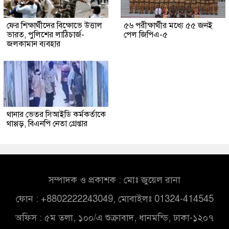
ফের শিক্ষার্থীদের বিক্ষোভে উত্তাল
৫৬ পরীক্ষার্থীর মধ্যে ৫৫ জনই
ভারত, পুলিশের লাঠিচার্জ-
পেল জিপিএ-৫
জলকামান ব্যবহার
থানার ভেতর সিআইডি কর্মকর্তাকে
থাপ্পড়, বিএনপি নেতা গ্রেপ্তার
সম্পাদক ও প্রকাশক : মোঃ জুয়েল রানা
ফোন : +8802222243049, মোবাইলঃ 01324-414545
অফিস : ৫ম তলা, ১০০/এ শুক্রাবাদ, ধানমন্ডি, ঢাকা-১২০৭