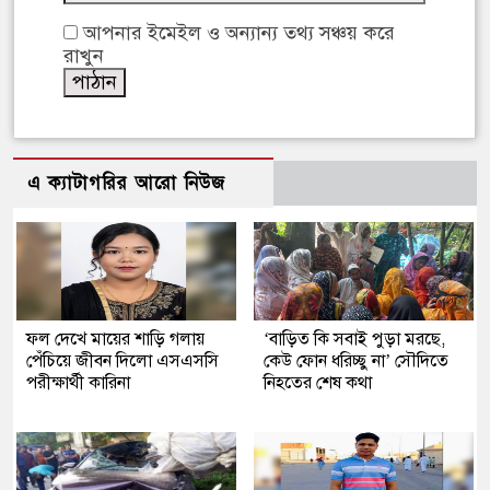
আপনার ইমেইল ও অন্যান্য তথ্য সঞ্চয় করে
রাখুন
এ ক্যাটাগরির আরো নিউজ
ফল দেখে মায়ের শাড়ি গলায়
‘বাড়িত কি সবাই পুড়া মরছে,
পেঁচিয়ে জীবন দিলো এসএসসি
কেউ ফোন ধরিচ্ছু না’ সৌদিতে
পরীক্ষার্থী কারিনা
নিহতের শেষ কথা