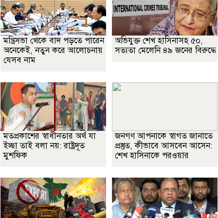
মন্ত্রিসভা থেকে বাদ পড়তে পারেন
অভিযুক্ত শেখ হাসিনাসহ ৫০,
অনেকেই, নতুন করে আলোচনায়
সত্যতা মেলেনি ৪৯ জনের বিরুদ্ধে
যেসব নাম
মতপ্রকাশের স্বাধীনতার অর্থ যা
জনগণ আপনাকে স্বাগত জানাতে
ইচ্ছা তাই বলা নয়: রাষ্ট্রদূত
প্রস্তুত, কীভাবে আসবেন আসেন:
মুশফিক
শেখ হাসিনাকে পরওয়ার