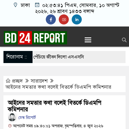
ঢাকা
০২:৫৩:৪২ পিএম
, সোমবার, ১০ অগাস্ট
২০২৬, ২৬ শ্রাবণ ১৪৩৩ বঙ্গাব্দ
শিরোনাম ::
ের শাড়ি গলায় পেঁচিয়ে জীবন দিলো এসএসসি
প্রচ্ছদ
সারাদেশ
১ পরীক্ষার্থী, পাস করা একমাত্র শিক্ষার্থীর নামই জানেন
আইনের সমতার কথা বলেই বিতর্কে ডিএমপি কমিশনার
আইনের সমতার কথা বলেই বিতর্কে ডিএমপি
 গেছে ফ্যাসিবাদী সরকার, এখন পুনর্গঠনের পালা:
কমিশনার
ডেস্ক রিপোর্ট
আপডেট সময় ০৯:৪০:০১ অপরাহ্ন, বৃহস্পতিবার, ৪ জুন ২০২৬