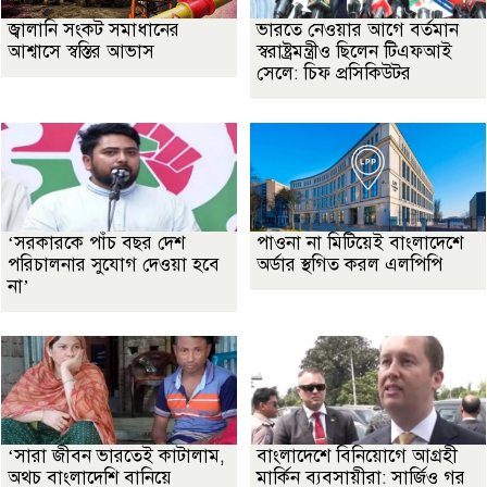
জ্বালানি সংকট সমাধানের
ভারতে নেওয়ার আগে বর্তমান
আশ্বাসে স্বস্তির আভাস
স্বরাষ্ট্রমন্ত্রীও ছিলেন টিএফআই
সেলে: চিফ প্রসিকিউটর
‘সরকারকে পাঁচ বছর দেশ
পাওনা না মিটিয়েই বাংলাদেশে
পরিচালনার সুযোগ দেওয়া হবে
অর্ডার স্থগিত করল এলপিপি
না’
‘সারা জীবন ভারতেই কাটালাম,
বাংলাদেশে বিনিয়োগে আগ্রহী
অথচ বাংলাদেশি বানিয়ে
মার্কিন ব্যবসায়ীরা: সার্জিও গর