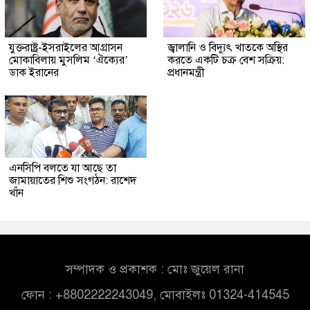
যুক্তরাষ্ট্র-ইসরাইলের আগ্রাসন
জ্বালানি ও বিদ্যুৎ খাতকে অস্থির
মোকাবিলায় মুসলিম ‘ঐক্যের’
করতে একটি চক্র বেশ সক্রিয়:
ডাক ইরানের
প্রধানমন্ত্রী
এনসিপি বলতে যা আছে তা
জামায়াতের শিশু সংগঠন: রাশেদ
খাঁন
সম্পাদক ও প্রকাশক : মোঃ জুয়েল রানা
ফোন : +8802222243049, মোবাইলঃ 01324-414545