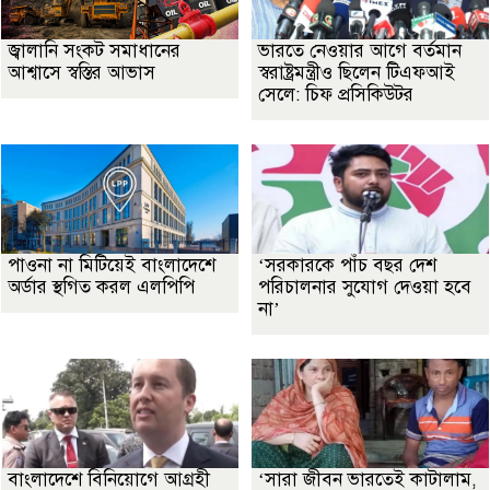
জ্বালানি সংকট সমাধানের
ভারতে নেওয়ার আগে বর্তমান
আশ্বাসে স্বস্তির আভাস
স্বরাষ্ট্রমন্ত্রীও ছিলেন টিএফআই
সেলে: চিফ প্রসিকিউটর
পাওনা না মিটিয়েই বাংলাদেশে
‘সরকারকে পাঁচ বছর দেশ
অর্ডার স্থগিত করল এলপিপি
পরিচালনার সুযোগ দেওয়া হবে
না’
বাংলাদেশে বিনিয়োগে আগ্রহী
‘সারা জীবন ভারতেই কাটালাম,