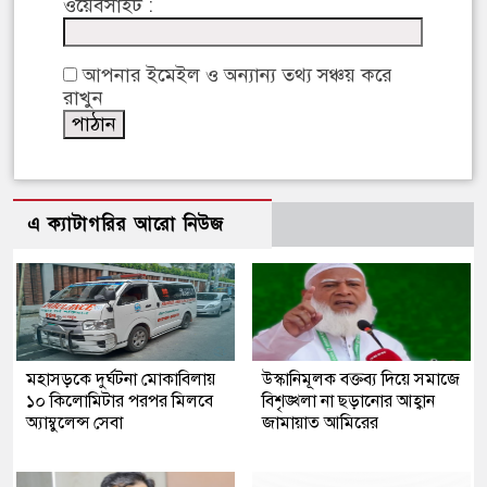
ওয়েবসাইট :
আপনার ইমেইল ও অন্যান্য তথ্য সঞ্চয় করে
রাখুন
এ ক্যাটাগরির আরো নিউজ
মহাসড়কে দুর্ঘটনা মোকাবিলায়
উস্কানিমূলক বক্তব্য দিয়ে সমাজে
১০ কিলোমিটার পরপর মিলবে
বিশৃঙ্খলা না ছড়ানোর আহ্বান
অ্যাম্বুলেন্স সেবা
জামায়াত আমিরের