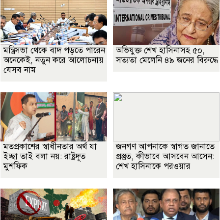
মন্ত্রিসভা থেকে বাদ পড়তে পারেন
অভিযুক্ত শেখ হাসিনাসহ ৫০,
অনেকেই, নতুন করে আলোচনায়
সত্যতা মেলেনি ৪৯ জনের বিরুদ্ধে
যেসব নাম
মতপ্রকাশের স্বাধীনতার অর্থ যা
জনগণ আপনাকে স্বাগত জানাতে
ইচ্ছা তাই বলা নয়: রাষ্ট্রদূত
প্রস্তুত, কীভাবে আসবেন আসেন:
মুশফিক
শেখ হাসিনাকে পরওয়ার