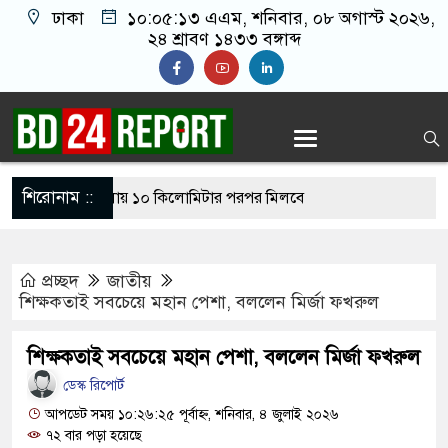
ঢাকা
১০:০৫:১৪ এএম
, শনিবার, ০৮ অগাস্ট ২০২৬,
২৪ শ্রাবণ ১৪৩৩ বঙ্গাব্দ
শিরোনাম ::
র্ঘটনা মোকাবিলায় ১০ কিলোমিটার পরপর মিলবে
প্রচ্ছদ
জাতীয়
বক্তব্য দিয়ে সমাজে বিশৃঙ্খলা না ছড়ানোর আহ্বান
শিক্ষকতাই সবচেয়ে মহান পেশা, বললেন মির্জা ফখরুল
রের
শিক্ষকতাই সবচেয়ে মহান পেশা, বললেন মির্জা ফখরুল
ক চাইবেন আবার হাসিনা কার্ড খেলবেন, এভাবে সম্পর্ক
ডেস্ক রিপোর্ট
ী
আপডেট সময় ১০:২৬:২৫ পূর্বাহ্ন, শনিবার, ৪ জুলাই ২০২৬
৭২ বার পড়া হয়েছে