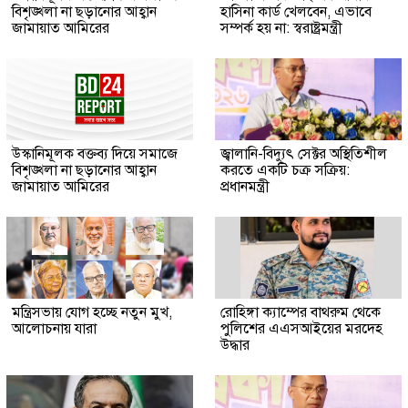
বিশৃঙ্খলা না ছড়ানোর আহ্বান
হাসিনা কার্ড খেলবেন, এভাবে
জামায়াত আমিরের
সম্পর্ক হয় না: স্বরাষ্ট্রমন্ত্রী
উস্কানিমূলক বক্তব্য দিয়ে সমাজে
জ্বালানি-বিদ্যুৎ সেক্টর অস্থিতিশীল
বিশৃঙ্খলা না ছড়ানোর আহ্বান
করতে একটি চক্র সক্রিয়:
জামায়াত আমিরের
প্রধানমন্ত্রী
মন্ত্রিসভায় যোগ হচ্ছে নতুন মুখ,
রোহিঙ্গা ক্যাম্পের বাথরুম থেকে
আলোচনায় যারা
পুলিশের এএসআইয়ের মরদেহ
উদ্ধার