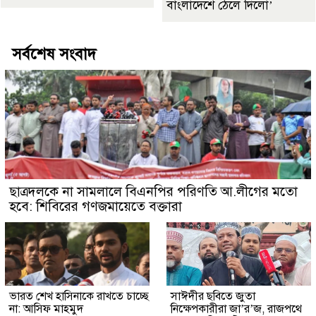
বাংলাদেশে ঠেলে দিলো’
সর্বশেষ সংবাদ
ছাত্রদলকে না সামলালে বিএনপির পরিণতি আ.লীগের মতো
হবে: শিবিরের গণজমায়েতে বক্তারা
ভারত শেখ হাসিনাকে রাখতে চাচ্ছে
সাঈদীর ছবিতে জুতা
না: আসিফ মাহমুদ
নিক্ষেপকারীরা জা’র’জ, রাজপথে