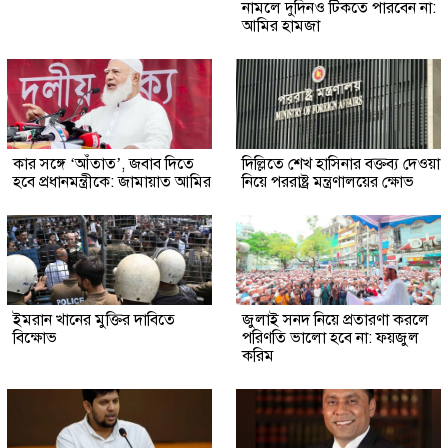
নামলে দুদিনও টিকতে পারবেন না:
আমির হামজা
কার সঙ্গে ‘আঁতাত’, জবাব দিতে
দিল্লিতে শেখ হাসিনার বক্তব্য দেওয়া
হবে প্রধানমন্ত্রীকে: জামায়াত আমির
নিয়ে পররাষ্ট্র মন্ত্রণালয়ের ক্ষোভ
ইমরান খানের মুক্তির দাবিতে
জুলাই সনদ নিয়ে প্রতারণা করলে
বিক্ষোভ
পরিণতি ভালো হবে না: ফয়জুল
করিম