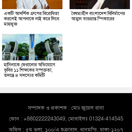
একটি আদর্শিক গ্রুপের বিরোধিতা
বৈষম্যহীন বাংলাদেশ বিনির্মাণের
করলেই আপনাকে নাই করে দিবে:
আহ্বান ভারপ্রাপ্ত স্পিকারের
মাহফুজ
হাসিনাকে ফেরানোর অভিযোগে
কুবির ১১ শিক্ষকের সম্পৃক্ততা,
তদন্তে ৪ সদস্যের কমিটি
সম্পাদক ও প্রকাশক : মোঃ জুয়েল রানা
ফোন : +8802222243049, মোবাইলঃ 01324-414545
অফিস : ৫ম তলা, ১০০/এ শুক্রাবাদ, ধানমন্ডি, ঢাকা-১২০৭