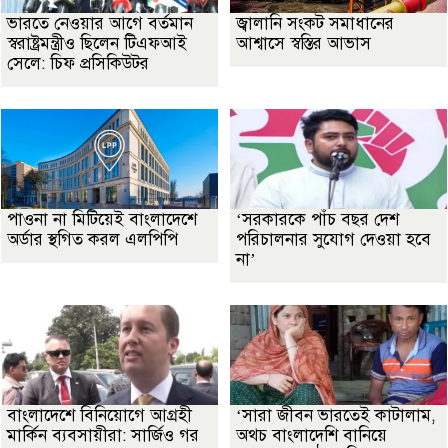
ভারতে নেওয়ার আগে বর্তমান
জ্বালানি সংকট সমাধানের
স্বরাষ্ট্রমন্ত্রীও ছিলেন টিএফআই
আশ্বাসে স্বস্তির আভাস
সেলে: চিফ প্রসিকিউটর
পাওনা না মিটিয়েই বাংলাদেশে
‘সরকারকে পাঁচ বছর দেশ
অর্ডার স্থগিত করল এলপিপি
পরিচালনার সুযোগ দেওয়া হবে
না’
বাংলাদেশে বিনিয়োগে আগ্রহী
‘সারা জীবন ভারতেই কাটালাম,
মার্কিন ব্যবসায়ীরা: সার্জিও গর
অথচ বাংলাদেশি বানিয়ে