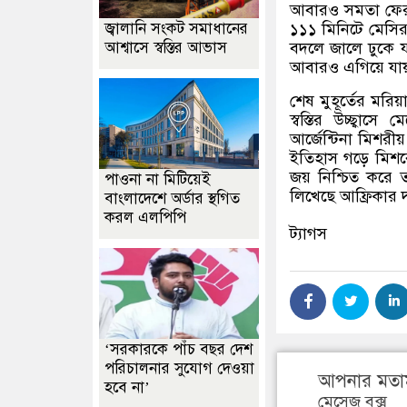
আবারও সমতা ফেরান।
জ্বালানি সংকট সমাধানের
১১১ মিনিটে মেসির 
আশ্বাসে স্বস্তির আভাস
বদলে জালে ঢুকে য
আবারও এগিয়ে যায় ব
শেষ মুহূর্তের মর
স্বস্তির উচ্ছ্ব
আর্জেন্টিনা মিশরীয
ইতিহাস গড়ে মিশর
জয় নিশ্চিত করে 
পাওনা না মিটিয়েই
লিখেছে আফ্রিকার 
বাংলাদেশে অর্ডার স্থগিত
করল এলপিপি
ট্যাগস
‘সরকারকে পাঁচ বছর দেশ
পরিচালনার সুযোগ দেওয়া
আপনার মতা
হবে না’
মেসেজ বক্স