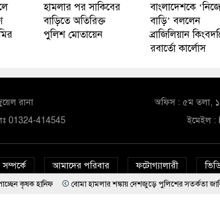
লে
হামলার পর সাকিবের
বাংলাদেশকে ‘নিজ
ণ
বাড়িতে অতিরিক্ত
বাড়ি’ বললেন
ামির
পুলিশ মোতায়েন
ব্রাজিলিয়ান কিংবদন্
রবার্তো কার্লোস
ুয়েল রানা
অফিস : ৫ম তলা, ১০
লঃ 01324-414545
ইমেইল :
সম্পর্কে
আমাদের পরিবার
ফটোগ্যালারী
ভিডি
িফ
বোমা হামলার শঙ্কায় দেশজুড়ে পুলিশের সতর্কতা জারি
© All rights reserved © bd24report.com
Privacy Policy
দেশে আ.লীগ ফিরলে দায়ী থাকবে জামায়াত-এনসিপি: রাশেদ খাঁন