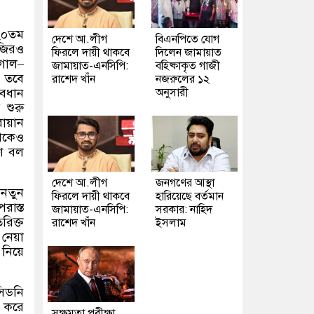
 ২০তম
দেশে আ.লীগ
বিএনপিতে যোগ
নজিরও
ফিরলে দায়ী থাকবে
দিলেন জামায়াত
গোল
–
জামায়াত-এনসিপি:
বহিষ্কাকৃত গাজী
। তবে
রাশেদ খাঁন
নজরুলের ১২
যবধান
অনুসারী
 শুরু
ায়ান
েকেও
ণে বল
দেশে আ.লীগ
জনগণের আস্থা
 নতুন
ফিরলে দায়ী থাকবে
হারিয়েছে বর্তমান
রাস্ত
জামায়াত-এনসিপি:
সরকার: নাহিদ
রিক্ত
রাশেদ খাঁন
ইসলাম
নেয়া
নিয়ে
সিডনি
ল করে
সক্ষমতা পরীক্ষা