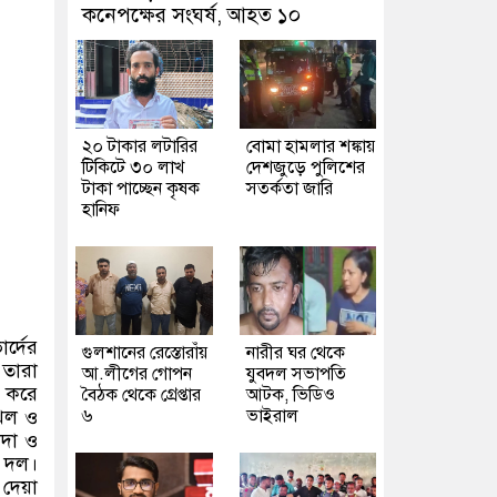
কনেপক্ষের সংঘর্ষ, আহত ১০
২০ টাকার লটারির
বোমা হামলার শঙ্কায়
টিকিটে ৩০ লাখ
দেশজুড়ে পুলিশের
টাকা পাচ্ছেন কৃষক
সতর্কতা জারি
হানিফ
র্দের
গুলশানের রেস্তোরাঁয়
নারীর ঘর থেকে
 তারা
আ.লীগের গোপন
যুবদল সভাপতি
ল করে
বৈঠক থেকে গ্রেপ্তার
আটক, ভিডিও
দখল ও
৬
ভাইরাল
দা ও
র দল।
দেয়া