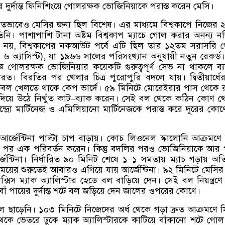
রে দুর্দান্ত ফিনিশিংয়ে গোলরক্ষক ভোজিনিয়াকে পরাস্ত করেন মেসি।
গতভাবেও মেসির জন্য ছিল বিশেষ। এর মাধ্যমে বিশ্বকাপে নিজের
িনি। পাশাপাশি টানা অষ্টম বিশ্বকাপ ম্যাচে গোল করার অনন্য 
 নয়
,
বিশ্বকাপের নকআউট পর্বে এটি ছিল তার ১২তম সরাসরি 
৬ অ্যাসিস্ট
),
যা ১৯৬৬ সালের পরিসংখ্যান অনুযায়ী নতুন রেকর্ড
্ঞ গোলরক্ষক ভোজিনিয়ার কয়েকটি গুরুত্বপূর্ণ সেভ না থাকলে ব্
। বিরতির পর খেলার চিত্র পুরোপুরি বদলে যায়। দ্বিতীয়ার্ধের
টবল খেলতে থাকে কেপ ভার্দে। ৫৯ মিনিটে মোরেইরার পাস থেকে র
িয়ে উঠে নিখুঁত কাট
–
ব্যাক করেন। সেই বল থেকে কঠিন কোণ থ
সান্দ্রো মার্টিনেজ ও এমিলিয়ানো মার্টিনেজকে পরাস্ত করে দূরের কো
জেন্টিনা পাল্টা চাপ বাড়ায়। কোচ লিওনেল স্কালোনি আক্রমণে
র এক পরিবর্তন করেন। কিন্তু বদলির পরও ভোজিনিয়াকে আর প
েন্টিনা। নির্ধারিত ৯০ মিনিট শেষে ১
–
১ সমতায় ম্যাচ গড়ায় অতি
ময়ের শুরুতেই আবারও এগিয়ে যায় আর্জেন্টিনা। ৯২ মিনিটে মেসির 
ক্সিস ম্যাক অ্যালিস্টার হেডে বল বাড়িয়ে দেন। সেই বল নিয়ন্ত্রণে 
জ বাঁ পায়ের দুর্দান্ত শটে বল জড়িয়ে দেন জালের ওপরের কোণে।
 হাল ছাড়েনি। ১০৩ মিনিটে নিজেদের অর্ধ থেকে গড়া দ্রুত আক্রমণে 
েকে ভেতরে ঢুকে ম্যাক অ্যালিস্টারকে কাটিয়ে বাঁকানো শটে গো