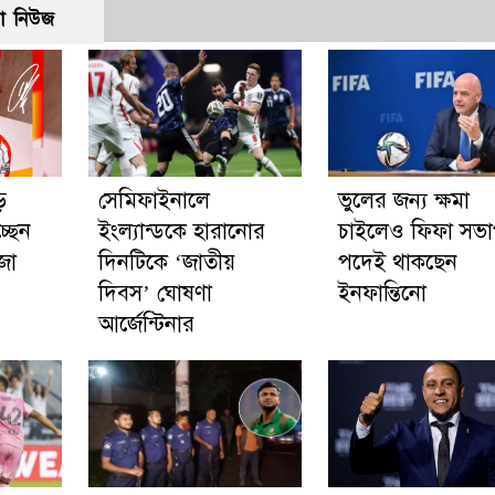
ো নিউজ
ে
সেমিফাইনালে
ভুলের জন্য ক্ষমা
্ছেন
ইংল্যান্ডকে হারানোর
চাইলেও ফিফা সভ
জা
দিনটিকে ‘জাতীয়
পদেই থাকছেন
দিবস’ ঘোষণা
ইনফান্তিনো
আর্জেন্টিনার