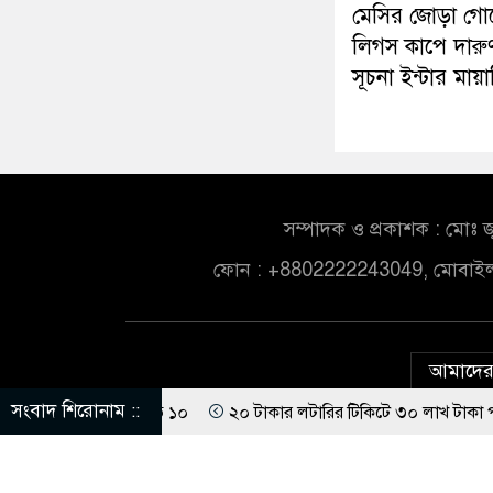
মেসির জোড়া গো
লিগস কাপে দারু
সূচনা ইন্টার মায়
সম্পাদক ও প্রকাশক : মোঃ জ
ফোন : +8802222243049, মোবাই
আমাদের 
সংবাদ শিরোনাম ::
ঘর্ষ, আহত ১০
২০ টাকার লটারির টিকিটে ৩০ লাখ টাকা পাচ্ছেন কৃষক হান
ে গ্রেপ্তার ৬
নারীর ঘর থেকে যুবদল সভাপতি আটক, ভিডিও ভাইরাল