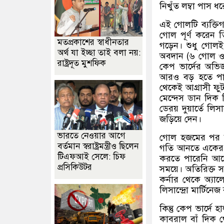
নিখুঁত লম্বা পাস ধ
এই গোলটি ব্যক্তি
গোল পূর্ণ করেন ত
মতপ্রকাশের স্বাধীনতার
গড়েন। শুধু গোলই
অর্থ যা ইচ্ছা তাই বলা নয়:
অবদান
(
৬ গোল ও 
রাষ্ট্রদূত মুশফিক
কেপ ভার্দের অভিজ
আরও বড় হতে পারত
থেকেই আগ্রাসী ফু
মেন্দেস ডান দিক দ
ডেরয় দুয়ার্তে লি
জড়িয়ে দেন।
ভারতে নেওয়ার আগে
গোল হজমের পর আর্
বর্তমান স্বরাষ্ট্রমন্ত্রীও ছিলেন
গতি আনতে একের প
টিএফআই সেলে: চিফ
করতে পারেনি আর্জ
প্রসিকিউটর
সময়ে। অতিরিক্ত স
কর্নার থেকে অ্যালে
লিসান্দ্রো মার্টিনে
কিন্তু কেপ ভার্দে
কাবরাল বাঁ দিক থ