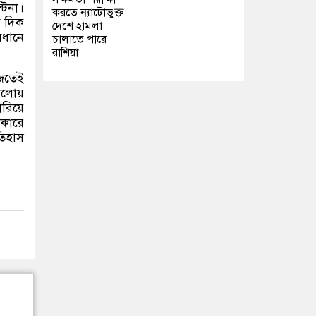
টিনা।
করতে ন্যাটোভুক্ত
ে দিক
দেশে হামলা
বধানে
চালাতে পারে
রাশিয়া
াজতেই
োলোয়
রিয়ে
েকারে
তিহাস