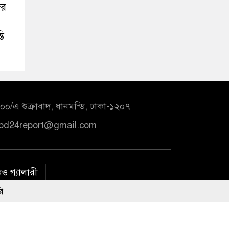
ের
তি
০/এ শুক্রাবাদ, ধানমন্ডি, ঢাকা-১২০৭
bd24report@gmail.com
ও গ্যালারী