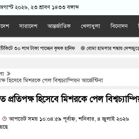
অগাস্ট ২০২৬, ২৩ শ্রাবণ ১৪৩৩ বঙ্গাব্দ
াদেশ
সারাদেশ
আন্তর্জাতিক
খেলাধুলা
বিনোদন
খ টাকা পাচ্ছেন কৃষক হানিফ
বোমা হামলার শঙ্কায় দেশজুড়ে পুলিশের সত
ি আটক, ভিডিও ভাইরাল
লা
মায়াত বহিষ্কাকৃত গাজী নজরুলের ১২ অনুসারী
ষ হিসেবে মিশরকে পেল বিশ্বচ্যাম্পিয়ন আর্জেন্টিনা
বর্তমান সরকার: নাহিদ ইসলাম
প্রতিপক্ষ হিসেবে মিশরকে পেল বিশ্বচ্যাম্পি
আপডেট সময় ১০:০৪:৫৯ পূর্বাহ্ন, শনিবার, ৪ জুলাই ২০২৬
েছে