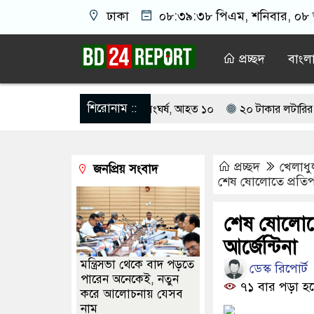
ঢাকা
০৮:৩৯:৩৯ পিএম
, শনিবার, ০৮ 
প্রচ্ছদ
বাংল
শিরোনাম ::
 নিয়ে বর ও কনেপক্ষের সংঘর্ষ, আহত ১০
২০ টাকার লটারির টিকিটে ৩০ লা
ঁয় আ.লীগের গোপন বৈঠক থেকে গ্রেপ্তার ৬
নারীর ঘর থেকে যুবদল সভাপত
প্রচ্ছদ
খেলাধু
জনপ্রিয় সংবাদ
 দায়ী থাকবে জামায়াত-এনসিপি: রাশেদ খাঁন
বিএনপিতে যোগ দিলেন জা
শেষ ষোলোতে প্রতিপক্
 দায়ী থাকবে জামায়াত-এনসিপি: রাশেদ খাঁন
জনগণের আস্থা হারিয়েছে 
শেষ ষোলোতে 
রতে ন্যাটোভুক্ত দেশে হামলা চালাতে পারে রাশিয়া
আর্জেন্টিনা
মন্ত্রিসভা থেকে বাদ পড়তে
ডেস্ক রিপোর্ট
পারেন অনেকেই, নতুন
৭১ বার পড়া হয়
করে আলোচনায় যেসব
নাম