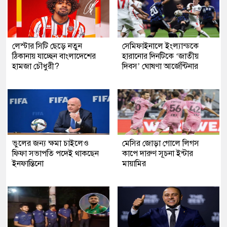
লেস্টার সিটি ছেড়ে নতুন
সেমিফাইনালে ইংল্যান্ডকে
ঠিকানায় যাচ্ছেন বাংলাদেশের
হারানোর দিনটিকে ‘জাতীয়
হামজা চৌধুরী?
দিবস’ ঘোষণা আর্জেন্টিনার
ভুলের জন্য ক্ষমা চাইলেও
মেসির জোড়া গোলে লিগস
ফিফা সভাপতি পদেই থাকছেন
কাপে দারুণ সূচনা ইন্টার
ইনফান্তিনো
মায়ামির