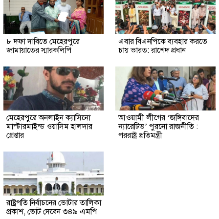
৮ দফা দাবিতে মেহেরপুরে
এবার বিএনপিকে ব্যবহার করতে
জামায়াতের স্মারকলিপি
চায় ভারত: রাশেদ প্রধান
মেহেরপুরে অনলাইন ক্যাসিনো
আওয়ামী লীগের ‘জঙ্গিবাদের
মাস্টারমাইন্ড ওয়াসিম হালদার
ন্যারেটিভ’ পুরনো রাজনীতি :
গ্রেপ্তার
পররাষ্ট্র প্রতিমন্ত্রী
রাষ্ট্রপতি নির্বাচনের ভোটার তালিকা
প্রকাশ, ভোট দেবেন ৩৪৯ এমপি