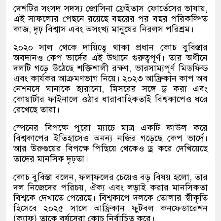
দেশটির সংসদ সদস্য জোসিনা ফ্রেইতাস ফোর্তেসের ভাষায়,
এই সাফল্যের পেছনে রয়েছে বছরের পর বছর পরিকল্পিত
কাজ, দৃঢ় বিশ্বাস এবং অসংখ্য মানুষের নিরলস পরিশ্রম।
২০২০ সাল থেকে দায়িত্বে থাকা প্রধান কোচ বুবিস্তার
অবদানও কেপ ভার্দের এই উত্থানে গুরুত্বপূর্ণ। তার অধীনে
দলটি গড়ে উঠেছে শক্তিশালী রক্ষণ, ভারসাম্যপূর্ণ মিডফিল্ড
এবং কার্যকর আক্রমণভাগ নিয়ে। ২০২৩ আফ্রিকান কাপ অব
নেশনসে ঘানাকে হারানো, মিসরের সঙ্গে ড্র করা এবং
কোয়ার্টার ফাইনালে ওঠার ধারাবাহিকতাই বিশ্বকাপেও ধরে
রেখেছে তারা।
স্পেনের বিপক্ষে পুরো ম্যাচে মাত্র একটি ফাউল করে
বিশ্বকাপের ইতিহাসেও অনন্য নজির গড়েছে কেপ ভার্দে।
আর উরুগুয়ের বিপক্ষে পিছিয়ে থেকেও ড্র করে দেখিয়েছে
তাদের মানসিক দৃঢ়তা।
কোচ বুবিস্তা বলেন, ফলাফলের চেয়েও বড় বিষয় হলো, তার
দল নিজেদের পরিচয়, ঐক্য এবং লড়াই করার মানসিকতা
বিশ্বকে দেখাতে পেরেছে। বিশ্বকাপে দলকে তোলার স্বীকৃতি
হিসেবে ২০২৫ সালে আফ্রিকান ফুটবল কনফেডারেশন
(ক্যাফ) তাকে বর্ষসেরা কোচ নির্বাচিত করে।