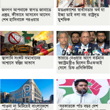
জনগণ আপনাকে স্বাগত জানাতে
মতপ্রকাশের স্বাধীনতার অর্থ যা
প্রস্তুত, কীভাবে আসবেন আসেন:
ইচ্ছা তাই বলা নয়: রাষ্ট্রদূত
শেখ হাসিনাকে পরওয়ার
মুশফিক
জ্বালানি সংকট সমাধানের
ভারতে নেওয়ার আগে বর্তমান
আশ্বাসে স্বস্তির আভাস
স্বরাষ্ট্রমন্ত্রীও ছিলেন টিএফআই
সেলে: চিফ প্রসিকিউটর
পাওনা না মিটিয়েই বাংলাদেশে
‘সরকারকে পাঁচ বছর দেশ