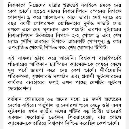
বিশ্বকাপে নিজেদের যাত্রার শুরুতেই সবাইকে চমকে দেয়
কেপ ভার্দে। ২০১০ সালের বিশ্বচ্যাম্পিয়ন স্পেনের বিপক্ষে
গোলশূন্য ড্র করে আলোচনায় আসে তারা। সেই ম্যাচে ৪০
বছর বয়সী গোলরক্ষক ভোজিনহার দুর্দান্ত সাতটি সেভ
দলকে এনে দেয় মূল্যবান এক পয়েন্ট। এরপর দুইবারের
বিশ্বচ্যাম্পিয়ন উরুগুয়ের বিপক্ষে ২-২ গোলে ড্র এবং শেষ
ম্যাচে সৌদি আরবের বিপক্ষে আরেকটি গোলশূন্য ড্র করে
অপরাজিত থেকেই নিশ্চিত করে শেষ ষোলোর টিকিট।
এই সাফল্য হঠাৎ করে আসেনি। বিশ্বকাপ বাছাইপর্বেই
পাঁচবারের আফ্রিকান চ্যাম্পিয়ন ক্যামেরুনকে পেছনে ফেলে
মূল পর্বে জায়গা করে নেয় কেপ ভার্দে। দীর্ঘমেয়াদি
পরিকল্পনা, শৃঙ্খলাবদ্ধ দলগঠন এবং প্রবাসী ফুটবলারদের
কার্যকর ব্যবহারের ফলই এখন পাচ্ছে দেশটির ফুটবল
ফেডারেশন।
বর্তমান স্কোয়াডের ২৬ জনের মধ্যে ১৪ জনই জন্মেছেন
দেশের বাইরে। পর্তুগাল ও নেদারল্যান্ডসে বেড়ে ওঠা এসব
ফুটবলার এখন জাতীয় দলের শক্তির বড় ভিত্তি। তাদেরই
একজন ফরোয়ার্ড ডেইলন লিভরামেন্তো, যার গোলে
ক্যামেরুনকে হারিয়ে বিশ্বকাপ নিশ্চিত করেছিল কেপ ভার্দে।