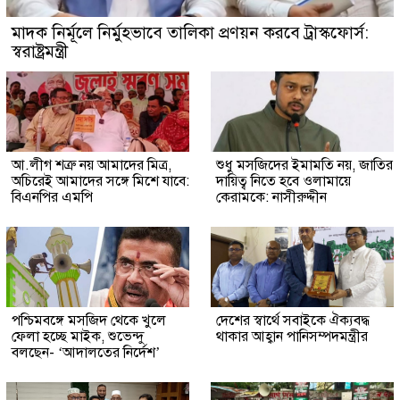
মাদক নির্মূলে নির্মুহভাবে তালিকা প্রণয়ন করবে ট্রাস্কফোর্স:
স্বরাষ্ট্রমন্ত্রী
আ.লীগ শত্রু নয় আমাদের মিত্র,
শুধু মসজিদের ইমামতি নয়, জাতির
অচিরেই আমাদের সঙ্গে মিশে যাবে:
দায়িত্ব নিতে হবে ওলামায়ে
বিএনপির এমপি
কেরামকে: নাসীরুদ্দীন
পশ্চিমবঙ্গে মসজিদ থেকে খুলে
দেশের স্বার্থে সবাইকে ঐক্যবদ্ধ
ফেলা হচ্ছে মাইক, শুভেন্দু
থাকার আহ্বান পানিসম্পদমন্ত্রীর
বলছেন- ‘আদালতের নির্দেশ’