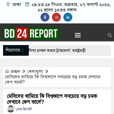
ঢাকা
০৯:৪৩:২৫ পিএম
, শুক্রবার, ০৭ অগাস্ট
২০২৬, ২২ শ্রাবণ ১৪৩৩ বঙ্গাব্দ
শিরোনাম ::
ির্মুহভাবে তালিকা প্রণয়ন করবে ট্রাস্কফোর্স: স্বরাষ্ট্রমন্ত্রী
নয় আমাদের মিত্র, অচিরেই আমাদের সঙ্গে মিশে যাবে:
প্রচ্ছদ
খেলাধুলা
মেসিদের থামিয়ে কি বিশ্বকাপে সবচেয়ে বড় চমক দেখাবে
কেপ ভার্দে?
র ইমামতি নয়, জাতির দায়িত্ব নিতে হবে ওলামায়ে
দ্দীন
মেসিদের থামিয়ে কি বিশ্বকাপে সবচেয়ে বড় চমক
দেখাবে কেপ ভার্দে?
মসজিদ থেকে খুলে ফেলা হচ্ছে মাইক, শুভেন্দু বলছেন-
ডেস্ক রিপোর্ট