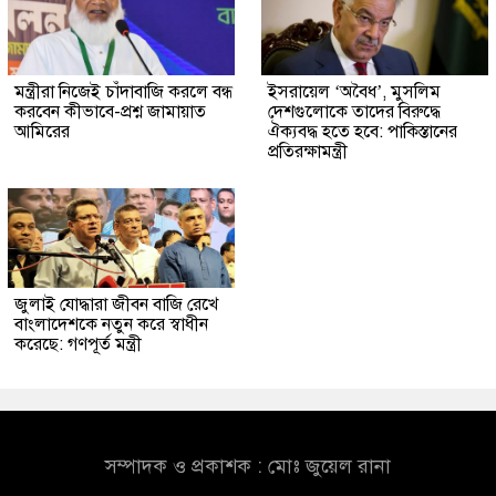
মন্ত্রীরা নিজেই চাঁদাবাজি করলে বন্ধ
ইসরায়েল ‘অবৈধ’, মুসলিম
করবেন কীভাবে-প্রশ্ন জামায়াত
দেশগুলোকে তাদের বিরুদ্ধে
আমিরের
ঐক্যবদ্ধ হতে হবে: পাকিস্তানের
প্রতিরক্ষামন্ত্রী
জুলাই যোদ্ধারা জীবন বাজি রেখে
বাংলাদেশকে নতুন করে স্বাধীন
করেছে: গণপূর্ত মন্ত্রী
সম্পাদক ও প্রকাশক : মোঃ জুয়েল রানা