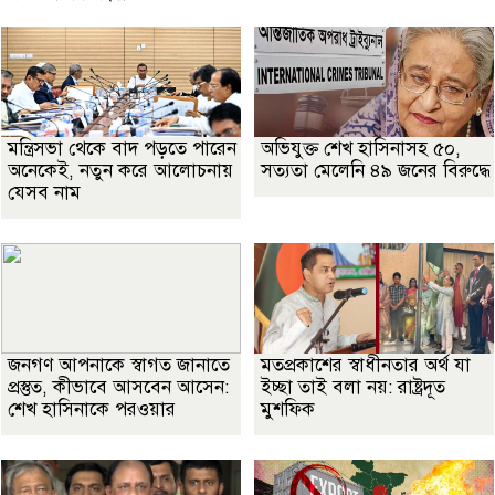
মন্ত্রিসভা থেকে বাদ পড়তে পারেন
অভিযুক্ত শেখ হাসিনাসহ ৫০,
অনেকেই, নতুন করে আলোচনায়
সত্যতা মেলেনি ৪৯ জনের বিরুদ্ধে
যেসব নাম
জনগণ আপনাকে স্বাগত জানাতে
মতপ্রকাশের স্বাধীনতার অর্থ যা
প্রস্তুত, কীভাবে আসবেন আসেন:
ইচ্ছা তাই বলা নয়: রাষ্ট্রদূত
শেখ হাসিনাকে পরওয়ার
মুশফিক