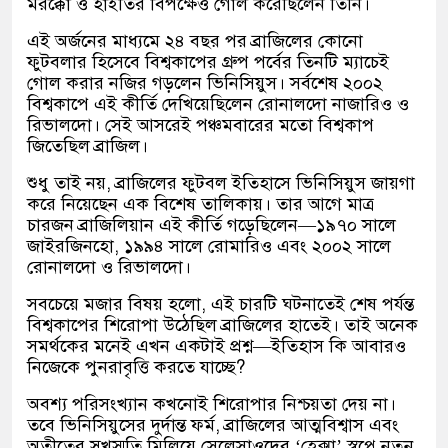
মরক্কো ও হাইতির বিপক্ষেও গোল করেছিলেন তিনি।
এই অর্জনের মাধ্যমে ২৪ বছর পর ব্রাজিলের কোনো
ফুটবলার হিসেবে বিশ্বকাপের গ্রুপ পর্বের তিনটি ম্যাচেই
গোল করার নজির গড়লেন ভিনিসিয়ুস। সর্বশেষ ২০০২
বিশ্বকাপে এই কীর্তি দেখিয়েছিলেন রোনালদো নাজারিও ও
রিভালদো। সেই আসরেই পঞ্চমবারের মতো বিশ্বকাপ
জিতেছিল ব্রাজিল।
শুধু তাই নয়, ব্রাজিলের ফুটবল ইতিহাসে ভিনিসিয়ুস জায়গা
করে নিয়েছেন এক বিশেষ তালিকায়। তার আগে মাত্র
চারজন ব্রাজিলিয়ান এই কীর্তি গড়েছিলেন—১৯৭০ সালে
জাইরজিনহো, ১৯৯৪ সালে রোমারিও এবং ২০০২ সালে
রোনালদো ও রিভালদো।
সবচেয়ে মজার বিষয় হলো, এই চারটি ঘটনাতেই শেষ পর্যন্ত
বিশ্বকাপের শিরোপা উঠেছিল ব্রাজিলের হাতেই। তাই অনেক
সমর্থকের মনেই এখন একটাই প্রশ্ন—ইতিহাস কি আবারও
নিজেকে পুনরাবৃত্তি করতে যাচ্ছে?
অবশ্য পরিসংখ্যান কখনোই শিরোপার নিশ্চয়তা দেয় না।
তবে ভিনিসিয়ুসের দুর্দান্ত ফর্ম, ব্রাজিলের আত্মবিশ্বাস এবং
অতীতের সুখস্মৃতি মিলিয়ে সেলেসাওদের ‘হেক্সা’ স্বপ্নে নতুন