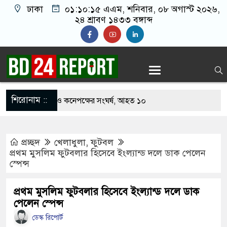
ঢাকা
০১:১০:১৬ এএম
, শনিবার, ০৮ অগাস্ট ২০২৬,
২৪ শ্রাবণ ১৪৩৩ বঙ্গাব্দ
শিরোনাম ::
খাবার নিয়ে বর ও কনেপক্ষের সংঘর্ষ, আহত ১০
ারির টিকিটে ৩০ লাখ টাকা পাচ্ছেন কৃষক হানিফ
প্রচ্ছদ
খেলাধুলা
,
ফুটবল
র শঙ্কায় দেশজুড়ে পুলিশের সতর্কতা জারি
প্রথম মুসলিম ফুটবলার হিসেবে ইংল্যান্ড দলে ডাক পেলেন
স্পেন্স
স্তোরাঁয় আ.লীগের গোপন বৈঠক থেকে গ্রেপ্তার ৬
থেকে যুবদল সভাপতি আটক, ভিডিও ভাইরাল
প্রথম মুসলিম ফুটবলার হিসেবে ইংল্যান্ড দলে ডাক
পেলেন স্পেন্স
 ফিরলে দায়ী থাকবে জামায়াত-এনসিপি: রাশেদ খাঁন
ডেস্ক রিপোর্ট