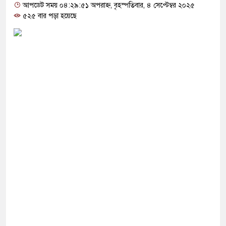
োগ দিলেন জামায়াত বহিষ্কাকৃত গাজী নজরুলের ১২
আপডেট সময় ০৪:২৯:৫১ অপরাহ্ন, বৃহস্পতিবার, ৪ সেপ্টেম্বর ২০২৫
৫২৫ বার পড়া হয়েছে
 ফিরলে দায়ী থাকবে জামায়াত-এনসিপি: রাশেদ খাঁন
থা হারিয়েছে বর্তমান সরকার: নাহিদ ইসলাম
ক্ষা করতে ন্যাটোভুক্ত দেশে হামলা চালাতে পারে রাশিয়া