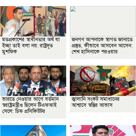
মতপ্রকাশের স্বাধীনতার অর্থ যা
জনগণ আপনাকে স্বাগত জানাতে
ইচ্ছা তাই বলা নয়: রাষ্ট্রদূত
প্রস্তুত, কীভাবে আসবেন আসেন:
মুশফিক
শেখ হাসিনাকে পরওয়ার
ভারতে নেওয়ার আগে বর্তমান
জ্বালানি সংকট সমাধানের
স্বরাষ্ট্রমন্ত্রীও ছিলেন টিএফআই
আশ্বাসে স্বস্তির আভাস
সেলে: চিফ প্রসিকিউটর