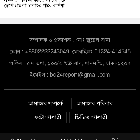
সক্ষমতা পরীক্ষা করতে ন্যাটোভুক্ত
দেশে হামলা চালাতে পারে রাশিয়া
সম্পাদক ও প্রকাশক : মোঃ জুয়েল রানা
ফোন : +8802222243049, মোবাইলঃ 01324-414545
অফিস : ৫ম তলা, ১০০/এ শুক্রাবাদ, ধানমন্ডি, ঢাকা-১২০৭
ইমেইল :
bd24report@gmail.com
আমাদের সম্পর্কে
আমাদের পরিবার
ফটোগ্যালারী
ভিডিও গ্যালারী