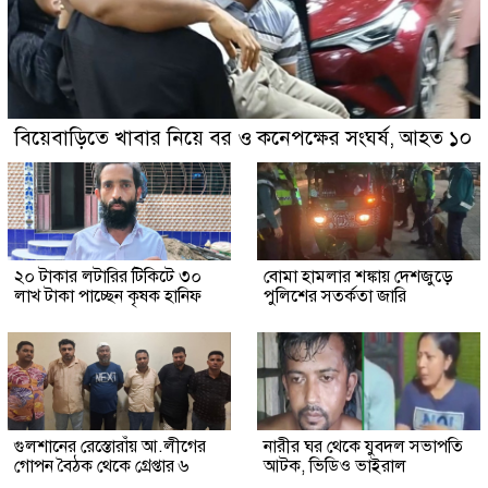
বিয়েবাড়িতে খাবার নিয়ে বর ও কনেপক্ষের সংঘর্ষ, আহত ১০
২০ টাকার লটারির টিকিটে ৩০
বোমা হামলার শঙ্কায় দেশজুড়ে
লাখ টাকা পাচ্ছেন কৃষক হানিফ
পুলিশের সতর্কতা জারি
গুলশানের রেস্তোরাঁয় আ.লীগের
নারীর ঘর থেকে যুবদল সভাপতি
গোপন বৈঠক থেকে গ্রেপ্তার ৬
আটক, ভিডিও ভাইরাল