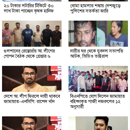
২০ টাকার লটারির টিকিটে ৩০
বোমা হামলার শঙ্কায় দেশজুড়ে
লাখ টাকা পাচ্ছেন কৃষক হানিফ
পুলিশের সতর্কতা জারি
গুলশানের রেস্তোরাঁয় আ.লীগের
নারীর ঘর থেকে যুবদল সভাপতি
গোপন বৈঠক থেকে গ্রেপ্তার ৬
আটক, ভিডিও ভাইরাল
দেশে আ.লীগ ফিরলে দায়ী থাকবে
বিএনপিতে যোগ দিলেন জামায়াত
জামায়াত-এনসিপি: রাশেদ খাঁন
বহিষ্কাকৃত গাজী নজরুলের ১২
অনুসারী