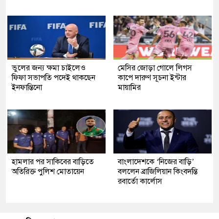
ভুলের জন্য ক্ষমা চাইলেও
মেসির জোড়া গোলে লিগস
ফিফা সভাপতি পদেই থাকছেন
কাপে দারুণ সূচনা ইন্টার
ইনফান্তিনো
মায়ামির
হামলার পর সাকিবের বাড়িতে
বাংলাদেশকে ‘নিজের বাড়ি’
অতিরিক্ত পুলিশ মোতায়েন
বললেন ব্রাজিলিয়ান কিংবদন্তি
রবার্তো কার্লোস