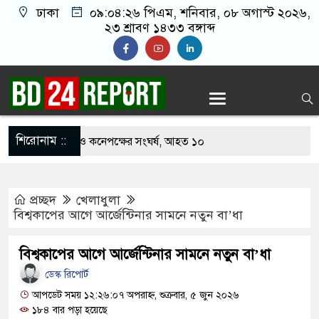
ঢাকা
০৯:০৪:২৭ পিএম
, শনিবার, ০৮ অগাস্ট ২০২৬,
২৩ শ্রাবণ ১৪৩৩ বঙ্গাব্দ
শিরোনাম ::
খাবার নিয়ে বর ও কনেপক্ষের সংঘর্ষ, আহত ১০
ারির টিকিটে ৩০ লাখ টাকা পাচ্ছেন কৃষক হানিফ
প্রচ্ছদ
খেলাধুলা
 শঙ্কায় দেশজুড়ে পুলিশের সতর্কতা জারি
বিশ্বকাপের আগে আর্জেন্টিনার সামনে নতুন বা’ধা
্তোরাঁয় আ.লীগের গোপন বৈঠক থেকে গ্রেপ্তার ৬
বিশ্বকাপের আগে আর্জেন্টিনার সামনে নতুন বা’ধা
েকে যুবদল সভাপতি আটক, ভিডিও ভাইরাল
ডেস্ক রিপোর্ট
ফিরলে দায়ী থাকবে জামায়াত-এনসিপি: রাশেদ খাঁন
আপডেট সময় ১২:২৬:০৭ অপরাহ্ন, শুক্রবার, ৫ জুন ২০২৬
১৮৪ বার পড়া হয়েছে