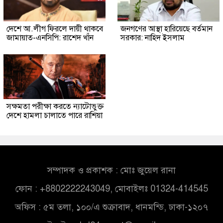
দেশে আ.লীগ ফিরলে দায়ী থাকবে
জনগণের আস্থা হারিয়েছে বর্তমান
জামায়াত-এনসিপি: রাশেদ খাঁন
সরকার: নাহিদ ইসলাম
সক্ষমতা পরীক্ষা করতে ন্যাটোভুক্ত
দেশে হামলা চালাতে পারে রাশিয়া
সম্পাদক ও প্রকাশক : মোঃ জুয়েল রানা
ফোন : +8802222243049, মোবাইলঃ 01324-414545
অফিস : ৫ম তলা, ১০০/এ শুক্রাবাদ, ধানমন্ডি, ঢাকা-১২০৭