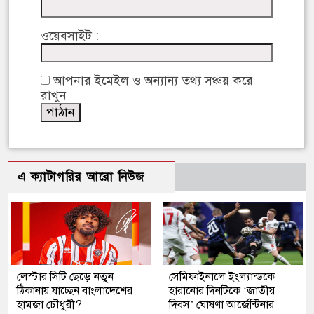
ওয়েবসাইট :
আপনার ইমেইল ও অন্যান্য তথ্য সঞ্চয় করে
রাখুন
এ ক্যাটাগরির আরো নিউজ
লেস্টার সিটি ছেড়ে নতুন
সেমিফাইনালে ইংল্যান্ডকে
ঠিকানায় যাচ্ছেন বাংলাদেশের
হারানোর দিনটিকে ‘জাতীয়
হামজা চৌধুরী?
দিবস’ ঘোষণা আর্জেন্টিনার