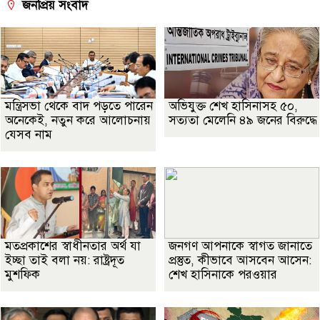
জনপ্রিয় সংবাদ
মন্ত্রিসভা থেকে বাদ পড়তে পারেন
অভিযুক্ত শেখ হাসিনাসহ ৫০,
অনেকেই, নতুন করে আলোচনায়
সত্যতা মেলেনি ৪৯ জনের বিরুদ্ধে
যেসব নাম
মতপ্রকাশের স্বাধীনতার অর্থ যা
জনগণ আপনাকে স্বাগত জানাতে
ইচ্ছা তাই বলা নয়: রাষ্ট্রদূত
প্রস্তুত, কীভাবে আসবেন আসেন:
মুশফিক
শেখ হাসিনাকে পরওয়ার