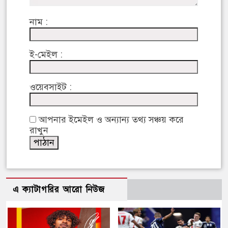
নাম :
ই-মেইল :
ওয়েবসাইট :
আপনার ইমেইল ও অন্যান্য তথ্য সঞ্চয় করে
রাখুন
এ ক্যাটাগরির আরো নিউজ