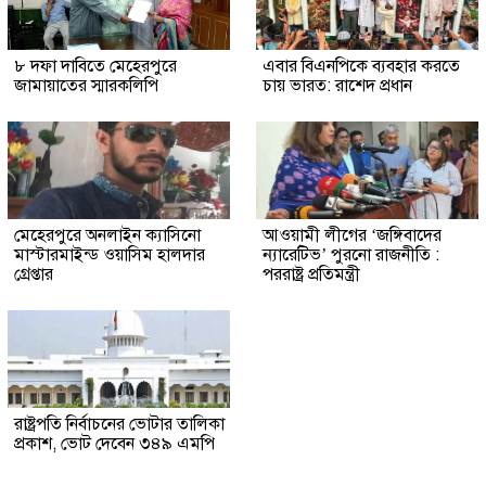
৮ দফা দাবিতে মেহেরপুরে
এবার বিএনপিকে ব্যবহার করতে
জামায়াতের স্মারকলিপি
চায় ভারত: রাশেদ প্রধান
মেহেরপুরে অনলাইন ক্যাসিনো
আওয়ামী লীগের ‘জঙ্গিবাদের
মাস্টারমাইন্ড ওয়াসিম হালদার
ন্যারেটিভ’ পুরনো রাজনীতি :
গ্রেপ্তার
পররাষ্ট্র প্রতিমন্ত্রী
রাষ্ট্রপতি নির্বাচনের ভোটার তালিকা
প্রকাশ, ভোট দেবেন ৩৪৯ এমপি