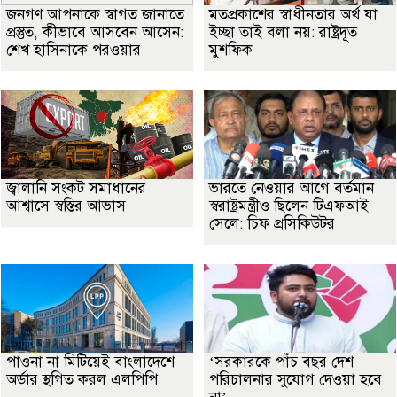
জনগণ আপনাকে স্বাগত জানাতে
মতপ্রকাশের স্বাধীনতার অর্থ যা
প্রস্তুত, কীভাবে আসবেন আসেন:
ইচ্ছা তাই বলা নয়: রাষ্ট্রদূত
শেখ হাসিনাকে পরওয়ার
মুশফিক
জ্বালানি সংকট সমাধানের
ভারতে নেওয়ার আগে বর্তমান
আশ্বাসে স্বস্তির আভাস
স্বরাষ্ট্রমন্ত্রীও ছিলেন টিএফআই
সেলে: চিফ প্রসিকিউটর
পাওনা না মিটিয়েই বাংলাদেশে
‘সরকারকে পাঁচ বছর দেশ
অর্ডার স্থগিত করল এলপিপি
পরিচালনার সুযোগ দেওয়া হবে