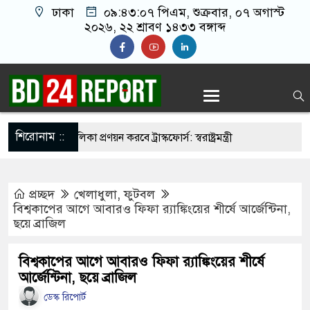
ঢাকা
০৯:৪৩:০৮ পিএম
, শুক্রবার, ০৭ অগাস্ট
২০২৬, ২২ শ্রাবণ ১৪৩৩ বঙ্গাব্দ
শিরোনাম ::
নির্মুহভাবে তালিকা প্রণয়ন করবে ট্রাস্কফোর্স: স্বরাষ্ট্রমন্ত্রী
 নয় আমাদের মিত্র, অচিরেই আমাদের সঙ্গে মিশে যাবে:
প্রচ্ছদ
খেলাধুলা
,
ফুটবল
বিশ্বকাপের আগে আবারও ফিফা র‍্যাঙ্কিংয়ের শীর্ষে আর্জেন্টিনা,
ছয়ে ব্রাজিল
র ইমামতি নয়, জাতির দায়িত্ব নিতে হবে ওলামায়ে
ুদ্দীন
বিশ্বকাপের আগে আবারও ফিফা র‍্যাঙ্কিংয়ের শীর্ষে
আর্জেন্টিনা, ছয়ে ব্রাজিল
 মসজিদ থেকে খুলে ফেলা হচ্ছে মাইক, শুভেন্দু বলছেন-
ডেস্ক রিপোর্ট