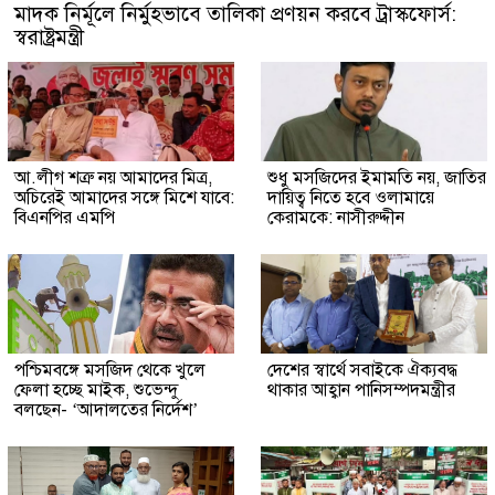
মাদক নির্মূলে নির্মুহভাবে তালিকা প্রণয়ন করবে ট্রাস্কফোর্স:
স্বরাষ্ট্রমন্ত্রী
আ.লীগ শত্রু নয় আমাদের মিত্র,
শুধু মসজিদের ইমামতি নয়, জাতির
অচিরেই আমাদের সঙ্গে মিশে যাবে:
দায়িত্ব নিতে হবে ওলামায়ে
বিএনপির এমপি
কেরামকে: নাসীরুদ্দীন
পশ্চিমবঙ্গে মসজিদ থেকে খুলে
দেশের স্বার্থে সবাইকে ঐক্যবদ্ধ
ফেলা হচ্ছে মাইক, শুভেন্দু
থাকার আহ্বান পানিসম্পদমন্ত্রীর
বলছেন- ‘আদালতের নির্দেশ’