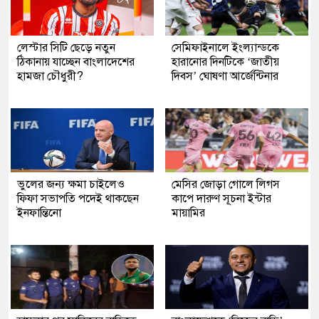
লেস্টার সিটি ছেড়ে নতুন
সেমিফাইনালে ইংল্যান্ডকে
ঠিকানায় যাচ্ছেন বাংলাদেশের
হারানোর দিনটিকে ‘জাতীয়
হামজা চৌধুরী?
দিবস’ ঘোষণা আর্জেন্টিনার
ভুলের জন্য ক্ষমা চাইলেও
মেসির জোড়া গোলে লিগস
ফিফা সভাপতি পদেই থাকছেন
কাপে দারুণ সূচনা ইন্টার
ইনফান্তিনো
মায়ামির