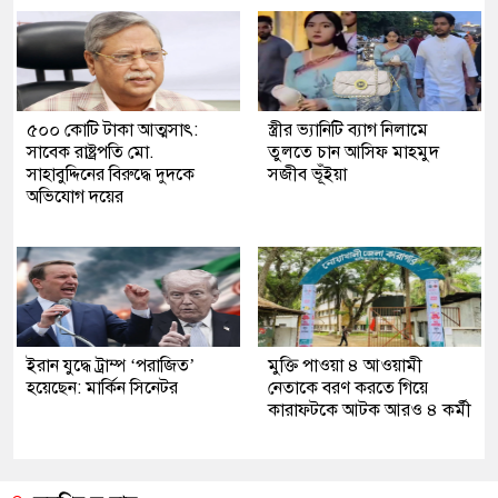
৫০০ কোটি টাকা আত্মসাৎ:
স্ত্রীর ভ্যানিটি ব্যাগ নিলামে
সাবেক রাষ্ট্রপতি মো.
তুলতে চান আসিফ মাহমুদ
সাহাবুদ্দিনের বিরুদ্ধে দুদকে
সজীব ভূঁইয়া
অভিযোগ দয়ের
ইরান যুদ্ধে ট্রাম্প ‘পরাজিত’
মুক্তি পাওয়া ৪ আওয়ামী
হয়েছেন: মার্কিন সিনেটর
নেতাকে বরণ করতে গিয়ে
কারাফটকে আটক আরও ৪ কর্মী