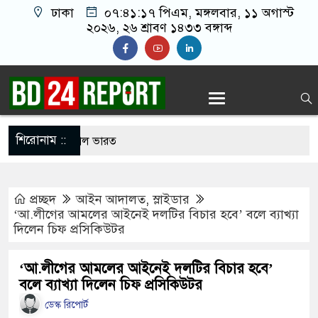
ঢাকা
০৭:৪১:১৮ পিএম
, মঙ্গলবার, ১১ অগাস্ট
২০২৬, ২৬ শ্রাবণ ১৪৩৩ বঙ্গাব্দ
শিরোনাম ::
নে আবারো উত্তাল ভারত
 খালাতো ভাইয়ের পেট্রলপাম্পের সহকারী ব্যবস্থাপককে
প্রচ্ছদ
আইন আদালত
,
স্লাইডার
১ লাখ টাকা ছিনতাই
‘আ.লীগের আমলের আইনেই দলটির বিচার হবে’ বলে ব্যাখ্যা
দিলেন চিফ প্রসিকিউটর
রশিবিরের সমঝোতা শেষে হলে উঠলেন শিবিরের নেতা-
‘আ.লীগের আমলের আইনেই দলটির বিচার হবে’
বলে ব্যাখ্যা দিলেন চিফ প্রসিকিউটর
ই পথে, কমিটি যাবে সেই পথে’ স্লোগানে উত্তাল ঢাবি
ডেস্ক রিপোর্ট