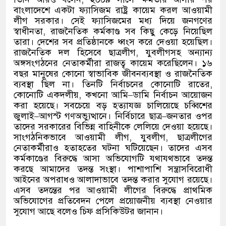
বাংলাদেশে একটা ফ্যাসিজম রাষ্ট্র কায়েম করল আওয়ামী
লীগ সরকার। সেই ফ্যাসিজমের মধ্য দিয়ে জনগণের
স্বাধীনতা
,
রাজনৈতিক কর্মকাণ্ড সব কিছু কেড়ে নিয়েছিল
তারা। দেশের সব প্রতিষ্ঠানকে ধ্বংস করে দেওয়া হয়েছিল।
রাজনৈতিক দল হিসেবে ছাত্রলীগ
,
যুবলীগসহ অন্যান্য
অঙ্গসংগঠনের নেতাকর্মীরা রাজত্ব কায়েম করেছিলেন। ১৬
বছর মানুষের কোনো স্বাভাবিক জীবনব্যবস্থা ও রাজনৈতিক
ব্যবস্থা ছিল না। তিনটি নির্বাচনের কোনোটি রাতের
,
কোনোটি একদলীয়
,
কখনো আমি
–
ডামি নির্বাচন আয়োজন
করা হয়েছে। সবচেয়ে বড় হত্যাযজ্ঞ চালিয়েছে চব্বিশের
জুলাই
–
আগস্ট গণঅভ্যুত্থানে। নির্বিচারে ছাত্র
–
জনতার ওপর
তাদের সরকারের বিভিন্ন বাহিনীকে লেলিয়ে দেওয়া হয়েছে।
সাংগঠনিকভাবে আওয়ামী লীগ
,
যুবলীগ
,
ছাত্রলীগের
নেতাকর্মীরাও হতাহতের ঘটনা ঘটিয়েছেন। তাদের এসব
কর্মকাণ্ডের বিরুদ্ধে আসা অভিযোগটি যথাযথভাবে তদন্ত
করছে আমাদের তদন্ত সংস্থা। পাশাপাশি সন্ত্রাসবিরোধী
আইনের অপরাধও আলাদাভাবে তদন্ত করার সুযোগ রয়েছে।
এসব তদন্তের পর আওয়ামী লীগের বিরুদ্ধে প্রাথমিক
অভিযোগের প্রতিবেদন পেলে প্রয়োজনীয় ব্যবস্থা নেওয়ার
সুযোগ আছে বলেও চিফ প্রসিকিউটর জানান।