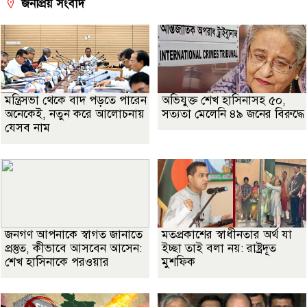
জনপ্রিয় সংবাদ
মন্ত্রিসভা থেকে বাদ পড়তে পারেন
অভিযুক্ত শেখ হাসিনাসহ ৫০,
অনেকেই, নতুন করে আলোচনায়
সত্যতা মেলেনি ৪৯ জনের বিরুদ্ধে
যেসব নাম
জনগণ আপনাকে স্বাগত জানাতে
মতপ্রকাশের স্বাধীনতার অর্থ যা
প্রস্তুত, কীভাবে আসবেন আসেন:
ইচ্ছা তাই বলা নয়: রাষ্ট্রদূত
শেখ হাসিনাকে পরওয়ার
মুশফিক