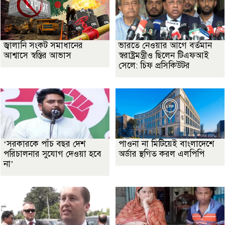
জ্বালানি সংকট সমাধানের
ভারতে নেওয়ার আগে বর্তমান
আশ্বাসে স্বস্তির আভাস
স্বরাষ্ট্রমন্ত্রীও ছিলেন টিএফআই
সেলে: চিফ প্রসিকিউটর
‘সরকারকে পাঁচ বছর দেশ
পাওনা না মিটিয়েই বাংলাদেশে
পরিচালনার সুযোগ দেওয়া হবে
অর্ডার স্থগিত করল এলপিপি
না’