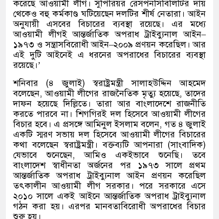
করেছে আওয়ামী লীগ। সুপিরিয়র রেসপনসিবিলিটির দায়
থেকেও বহু কর্মকাণ্ড ঘটিয়েছেন দলটির শীর্ষ নেতারা। আইন
অনুযায়ী এসবের বিচারের ব্যবস্থা রয়েছে। এর মধ্যে
আওয়ামী লীগই আন্তর্জাতিক অপরাধ ট্রাইব্যুনাল আইন
–
১৯৭৩ ও সন্ত্রাসবিরোধী আইন
–
২০০৯ প্রণয়ন করেছিল। আর
এই দুটি আইনেই এ ধরনের অপরাধের বিচারের ব্যবস্থা
রয়েছে।
’
শনিবার
(
৪ জুলাই
)
স্বরাষ্ট্রমন্ত্রী সালাহউদ্দিন আহমেদ
বলেছেন
,
আওয়ামী লীগের রাজনৈতিক মৃত্যু হয়েছে
,
তাদের
দাফন হয়েছে দিল্লিতে। তারা আর বাংলাদেশে রাজনীতি
করতে পারবে না। শিগগিরই দল হিসেবে আওয়ামী লীগের
বিচার হবে। এ প্রসঙ্গে আমিনুল ইসলাম বলেন
,
গত ৪ জুলাই
একটি স্মরণ সভায় দল হিসেবে আওয়ামী লীগের বিচারের
কথা বলেছেন স্বরাষ্ট্রমন্ত্রী। বক্তব্যটি আপনারা
(
সাংবাদিক
)
যেভাবে শুনেছেন
,
আমিও একইভাবে শুনেছি। তবে
বাংলাদেশ স্বাধীনতা অর্জনের পর ১৯৭৩ সালে প্রথম
আন্তর্জাতিক অপরাধ ট্রাইব্যুনাল আইন প্রণয়ন করেছিল
তৎকালীন আওয়ামী লীগ সরকার। পরে সরকারে এসে
২০১০ সালে একই আইনে আন্তর্জাতিক অপরাধ ট্রাইব্যুনাল
গঠন করা হয়। এরপর মানবতাবিরোধী অপরাধের বিচার
শুরু হয়।