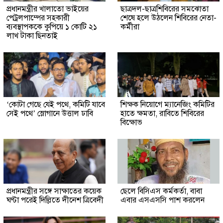
প্রধানমন্ত্রীর খালাতো ভাইয়ের
ছাত্রদল-ছাত্রশিবিরের সমঝোতা
পেট্রলপাম্পের সহকারী
শেষে হলে উঠলেন শিবিরের নেতা-
ব্যবস্থাপককে কুপিয়ে ১ কোটি ২১
কর্মীরা
লাখ টাকা ছিনতাই
‘কোটা গেছে যেই পথে, কমিটি যাবে
শিক্ষক নিয়োগে ম্যানেজিং কমিটির
সেই পথে’ স্লোগানে উত্তাল ঢাবি
হাতে ক্ষমতা, রাবিতে শিবিরের
বিক্ষোভ
প্রধানমন্ত্রীর সঙ্গে সাক্ষাতের কয়েক
ছেলে বিসিএস কর্মকর্তা, বাবা
ঘণ্টা পরেই দিল্লিতে দীনেশ ত্রিবেদী
এবার এসএসসি পাশ করলেন