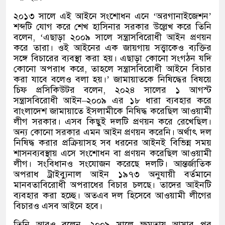
২০১৩ সালে এই আইনে সংশোধন এনে
‘
অরগানাইজেশন
’
শব্দটি যোগ করে শেখ হাসিনার সরকার উল্লেখ করে তিনি
বলেন
, ‘
এছাড়া ২০০৯ সালে সন্ত্রাসবিরোধী আইন প্রণয়ন
করে তারা। ওই আইনের এক জায়গায় সত্ত্বাকেও ব্যক্তির
সঙ্গে বিচারের ব্যবস্থা করা হয়। এছাড়া কোনো সংগঠন যদি
কোনো অপরাধ করে
,
তাহলে সন্ত্রাসবিরোধী আইনে বিচার
করা যাবে বলেও বলা হয়।
’
জামায়াতকে নিষিদ্ধের বিষয়ে
চিফ প্রসিকিউটর বলেন
,
২০২৪ সালের ১ আগস্ট
সন্ত্রাসবিরোধী আইন
–
২০০৯ এর ১৮ ধারা ব্যবহার করে
বাংলাদেশ জামায়াতে ইসলামীকে নিষিদ্ধ করেছিল আওয়ামী
লীগ সরকার। এসব কিছুই দলটি প্রণয়ন করে রেখেছিল।
অন্য কোনো সরকার এমন আইন প্রণয়ন করেনি। অর্থাৎ দল
নিষিদ্ধ করার প্রক্রিয়াসহ সব ধরনের আইনই বিভিন্ন সময়
শাসনব্যবস্থায় এসে সংশোধন বা প্রণয়ন করেছিল আওয়ামী
লীগ। সংবিধানও সংযোজন করেছে দলটি। আন্তর্জাতিক
অপরাধ ট্রাইব্যুনাল আইন ১৯৭৩ অনুযায়ী বর্তমানে
মানবতাবিরোধী অপরাধের বিচার চলছে। তাদের আইনটি
ব্যবহার করা হচ্ছে। অতএব দল হিসেবে আওয়ামী লীগের
বিচারও এসব আইনে হবে।
তিনি আরও বলেন
,
২০০৯ সালে ক্ষমতায় আসার পর