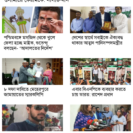
পশ্চিমবঙ্গে মসজিদ থেকে খুলে
দেশের স্বার্থে সবাইকে ঐক্যবদ্ধ
ফেলা হচ্ছে মাইক, শুভেন্দু
থাকার আহ্বান পানিসম্পদমন্ত্রীর
বলছেন- ‘আদালতের নির্দেশ’
৮ দফা দাবিতে মেহেরপুরে
এবার বিএনপিকে ব্যবহার করতে
জামায়াতের স্মারকলিপি
চায় ভারত: রাশেদ প্রধান