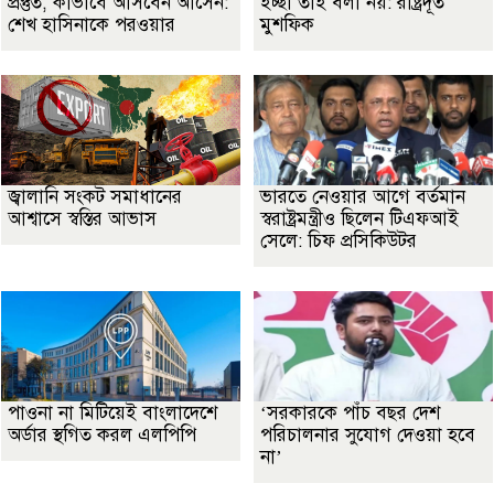
প্রস্তুত, কীভাবে আসবেন আসেন:
ইচ্ছা তাই বলা নয়: রাষ্ট্রদূত
শেখ হাসিনাকে পরওয়ার
মুশফিক
জ্বালানি সংকট সমাধানের
ভারতে নেওয়ার আগে বর্তমান
আশ্বাসে স্বস্তির আভাস
স্বরাষ্ট্রমন্ত্রীও ছিলেন টিএফআই
সেলে: চিফ প্রসিকিউটর
পাওনা না মিটিয়েই বাংলাদেশে
‘সরকারকে পাঁচ বছর দেশ
অর্ডার স্থগিত করল এলপিপি
পরিচালনার সুযোগ দেওয়া হবে
না’