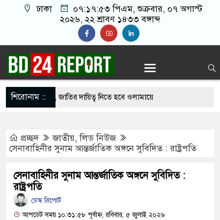
ঢাকা
০৭:১৭:৫৪ পিএম
, শুক্রবার, ০৭ অগাস্ট
২০২৬, ২২ শ্রাবণ ১৪৩৩ বঙ্গাব্দ
শিরোনাম ::
ের ইমামতি নয়, জাতির দায়িত্ব নিতে হবে ওলামায়ে
রুদ্দীন
প্রচ্ছদ
জাতীয়
,
লিড নিউজ
ে মসজিদ থেকে খুলে ফেলা হচ্ছে মাইক, শুভেন্দু বলছেন-
সেনাবাহিনীর সুনাম আন্তর্জাতিক অঙ্গনে সুবিদিত : রাষ্ট্রপতি
্দেশ’
সেনাবাহিনীর সুনাম আন্তর্জাতিক অঙ্গনে সুবিদিত :
্থে সবাইকে ঐক্যবদ্ধ থাকার আহ্বান পানিসম্পদমন্ত্রীর
রাষ্ট্রপতি
ডেস্ক রিপোর্ট
তে মেহেরপুরে জামায়াতের স্মারকলিপি
আপডেট সময় ১০:৩১:৫৮ পূর্বাহ্ন, রবিবার, ৫ জুলাই ২০২৬