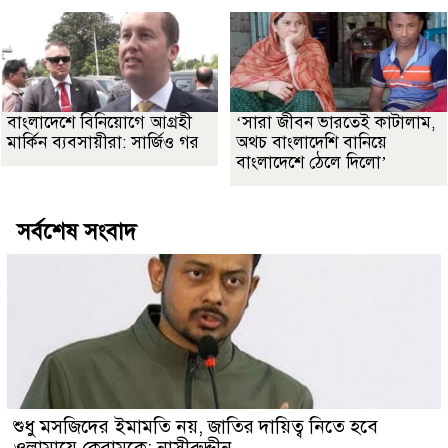
বাংলাদেশে বিনিয়োগে আগ্রহী
‘সারা জীবন ভারতেই কাটালাম,
মার্কিন ব্যবসায়ীরা: সার্জিও গর
অথচ বাংলাদেশি বানিয়ে
বাংলাদেশে ঠেলে দিলো’
সর্বশেষ সংবাদ
শুধু মসজিদের ইমামতি নয়, জাতির দায়িত্ব নিতে হবে
ওলামায়ে কেরামকে: নাসীরুদ্দীন