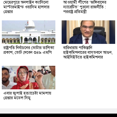
মেহেরপুরে অনলাইন ক্যাসিনো
আওয়ামী লীগের ‘জঙ্গিবাদের
মাস্টারমাইন্ড ওয়াসিম হালদার
ন্যারেটিভ’ পুরনো রাজনীতি :
গ্রেপ্তার
পররাষ্ট্র প্রতিমন্ত্রী
রাষ্ট্রপতি নির্বাচনের ভোটার তালিকা
বারিধারায় পাকিস্তানি
প্রকাশ, ভোট দেবেন ৩৪৯ এমপি
হাইকমিশনারের বাসভবনে আগুন,
আইসিইউতে হাইকমিশনার
এবার জুলাই হত্যাচেষ্টা মামলায়
গ্রেপ্তার মডেল সিমু