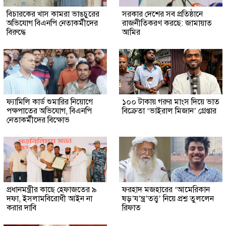
বিচারকের খাস কামরা ভাঙচুরের
সরকার দেশের সব প্রতিষ্ঠানে
অভিযোগ বিএনপি নেতাকর্মীদের
রাজনীতিকরণ করছে: জামায়াত
বিরুদ্ধে
আমির
ফ্যামিলি কার্ড শুমারির নিয়োগে
১০০ টাকায় গরুর মাংস দিয়ে ভাত
পক্ষপাতের অভিযোগ, বিএনপি
বিক্রেতা ‘ভাইরাল মিজান’ গ্রেপ্তার
নেতাকর্মীদের বিক্ষোভ
প্রধানমন্ত্রীর কাছে হেফাজতের ৯
ফরহাদ মজহারের ‘আমেরিকান
দফা, ইসলামবিরোধী আইন না
ষড়’য’ন্ত্র’তত্ত্ব’ নিয়ে প্রশ্ন তুললেন
করার দাবি
রিফাত