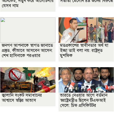
অনেকেই, নতুন করে আলোচনায়
সত্যতা মেলেনি ৪৯ জনের বিরুদ্ধে
যেসব নাম
জনগণ আপনাকে স্বাগত জানাতে
মতপ্রকাশের স্বাধীনতার অর্থ যা
প্রস্তুত, কীভাবে আসবেন আসেন:
ইচ্ছা তাই বলা নয়: রাষ্ট্রদূত
শেখ হাসিনাকে পরওয়ার
মুশফিক
জ্বালানি সংকট সমাধানের
ভারতে নেওয়ার আগে বর্তমান
আশ্বাসে স্বস্তির আভাস
স্বরাষ্ট্রমন্ত্রীও ছিলেন টিএফআই
সেলে: চিফ প্রসিকিউটর