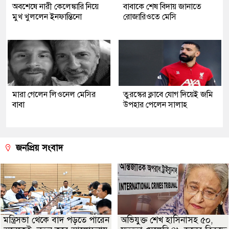
অবশেষে নারী কেলেঙ্কারি নিয়ে
বাবাকে শেষ বিদায় জানাতে
মুখ খুললেন ইনফান্তিনো
রোজারিওতে মেসি
মারা গেলেন লিওনেল মেসির
তুরস্কের ক্লাবে যোগ দিয়েই জমি
বাবা
উপহার পেলেন সালাহ
জনপ্রিয় সংবাদ
মন্ত্রিসভা থেকে বাদ পড়তে পারেন
অভিযুক্ত শেখ হাসিনাসহ ৫০,