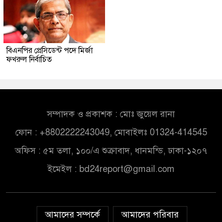
বিএনপির প্রেসিডেন্ট পদে মির্জা
ফখরুল নির্বাচিত
সম্পাদক ও প্রকাশক : মোঃ জুয়েল রানা
ফোন : +8802222243049, মোবাইলঃ 01324-414545
অফিস : ৫ম তলা, ১০০/এ শুক্রাবাদ, ধানমন্ডি, ঢাকা-১২০৭
ইমেইল :
bd24report@gmail.com
আমাদের সম্পর্কে
আমাদের পরিবার