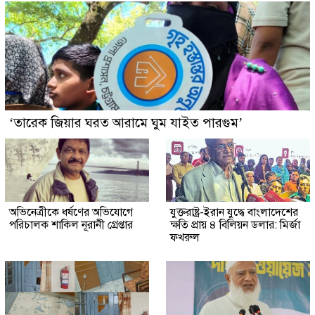
‘তারেক জিয়ার ঘরত আরামে ঘুম যাইত পারগুম’
অভিনেত্রীকে ধর্ষণের অভিযোগে
যুক্তরাষ্ট্র-ইরান যুদ্ধে বাংলাদেশের
পরিচালক শাকিল নূরানী গ্রেপ্তার
ক্ষতি প্রায় ৪ বিলিয়ন ডলার: মির্জা
ফখরুল