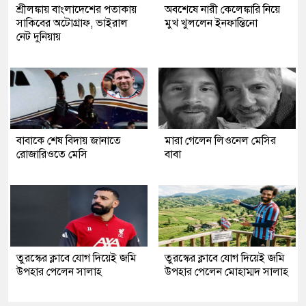
শ্রীলঙ্কায় বাংলাদেশের পতাকায়
অবশেষে নারী কেলেঙ্কারি নিয়ে
সাকিবের অটোগ্রাফ, ভাইরাল
মুখ খুললেন ইনফান্তিনো
নেট দুনিয়ায়
বাবাকে শেষ বিদায় জানাতে
মারা গেলেন লিওনেল মেসির
রোজারিওতে মেসি
বাবা
তুরস্কের ক্লাবে যোগ দিয়েই জমি
তুরস্কের ক্লাবে যোগ দিয়েই জমি
উপহার পেলেন সালাহ
উপহার পেলেন মোহাম্মদ সালাহ