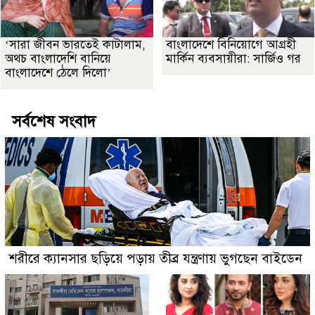
‘সারা জীবন ভারতেই কাটালাম,
বাংলাদেশে বিনিয়োগে আগ্রহী
অথচ বাংলাদেশি বানিয়ে
মার্কিন ব্যবসায়ীরা: সার্জিও গর
বাংলাদেশে ঠেলে দিলো’
সর্বশেষ সংবাদ
শরীরে ক্যানসার ছড়িয়ে পড়ায় তীব্র যন্ত্রণায় ভুগছেন বাইডেন