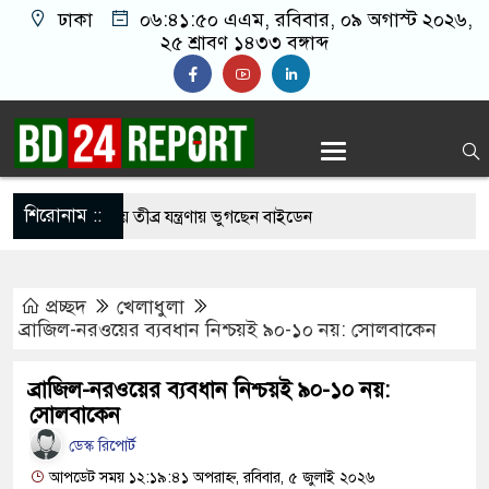
ঢাকা
০৬:৪১:৫১ এএম
, রবিবার, ০৯ অগাস্ট ২০২৬,
২৫ শ্রাবণ ১৪৩৩ বঙ্গাব্দ
শিরোনাম ::
ার ছড়িয়ে পড়ায় তীব্র যন্ত্রণায় ভুগছেন বাইডেন
েতাকে বেধ’ড়’ক পি’টি’য়ে হাসপাতালে পাঠাল নি’ষি’দ্ধ
প্রচ্ছদ
খেলাধুলা
ব্রাজিল-নরওয়ের ব্যবধান নিশ্চয়ই ৯০-১০ নয়: সোলবাকেন
মার লাইফের পার্ট: শাকিব খান
ব্রাজিল-নরওয়ের ব্যবধান নিশ্চয়ই ৯০-১০ নয়:
বাংলাদেশের পতাকায় সাকিবের অটোগ্রাফ, ভাইরাল নেট
সোলবাকেন
ডেস্ক রিপোর্ট
আপডেট সময় ১২:১৯:৪১ অপরাহ্ন, রবিবার, ৫ জুলাই ২০২৬