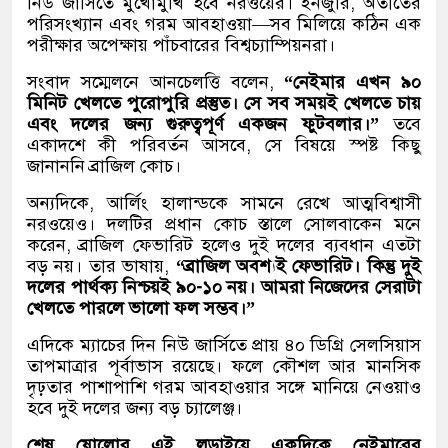
নিউ জার্সিতে মুখোমুখি হবে নরওয়ের। ইনজুরি, অতীতের
পরিসংখ্যান এবং গরম আবহাওয়া—সব মিলিয়ে কঠিন এক
পরীক্ষার অপেক্ষায় পাঁচবারের বিশ্বচ্যাম্পিয়নরা।
সংবাদ সম্মেলনে আনচেলত্তি বলেন,
“নেইমার এখন ৯০
মিনিট খেলতে পুরোপুরি প্রস্তুত। সে সব সময়ই খেলতে চায়
এবং দলের জন্য গুরুত্বপূর্ণ একজন ফুটবলার।”
তবে
একাদশে কী পরিবর্তন আসবে, সে বিষয়ে স্পষ্ট কিছু
জানাননি ব্রাজিল কোচ।
অন্যদিকে, আর্লিং হালান্ডকে সামনে রেখে আত্মবিশ্বাসী
নরওয়েও। দলটির প্রধান কোচ স্তালে সোলবাকেন মনে
করেন, ব্রাজিল ফেভারিট হলেও দুই দলের ব্যবধান এতটা
বড় নয়। তার ভাষায়,
“ব্রাজিল অবশ্যই ফেভারিট। কিন্তু দুই
দলের পার্থক্য নিশ্চয়ই ৯০-১০ নয়। আমরা নিজেদের সেরাটা
খেলতে পারলে ভালো ফল সম্ভব।”
এদিকে ম্যাচের দিন নিউ জার্সিতে প্রায় ৪০ ডিগ্রি সেলসিয়াস
তাপমাত্রার পূর্বাভাস রয়েছে। ফলে কৌশল আর মানসিক
দৃঢ়তার পাশাপাশি গরম আবহাওয়ার সঙ্গে মানিয়ে নেওয়াও
হবে দুই দলের জন্য বড় চ্যালেঞ্জ।
শেষ ষোলোর এই লড়াইয়ে একদিকে নেইমারের