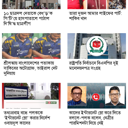
১০ ছাত্রদল নেতাকে বেধ’ড়’ক
তারা দুজন আমার লাইফের পার্ট:
পি’টি’য়ে হাসপাতালে পাঠাল
শাকিব খান
নি’ষি’দ্ধ ছাত্রলীগ
শ্রীলঙ্কায় বাংলাদেশের পতাকায়
রাষ্ট্রপতি নির্বাচনে বিএনপির দুই
সাকিবের অটোগ্রাফ, ভাইরাল নেট
মনোনয়নপত্র সংগ্রহ
দুনিয়ায়
তথ্যপ্রবাহ বন্ধে পলককে
কাদের ইন্টারনেট স্লো করে দিতে
‘ইন্টারনেট স্লো’ করার নির্দেশ
বললে-পলক বলেন, নেত্রীর
ওবায়দুল কাদের
পারমিশনটা নিয়ে নেই