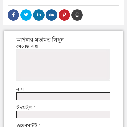
আপনার মতামত লিখুন
মেসেজ বক্স
নাম :
ই-মেইল :
ওয়েবসাইট :