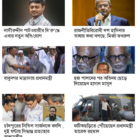
নাসীরুদ্দীন পাটওয়ারীর বি’রু’দ্ধে
রাজনীতিবিরোধী দল হাসিনার
এবার নতুন অভি/যোগ
ভাষায় কথা বলছে: মির্জা ফখরুল
বাবুনগর মাদ্রাসায় প্রধানমন্ত্রী
হজ পালনের পর অভিনয় ছেড়ে
দিয়েছেন হাসান মাসুদ
চাঁদপুরের সিভিল সার্জনকে বদলি ,
ফটিকছড়িতে পৌঁছেছেন প্রধানমন্ত্রী
দুই ঘণ্টায় সিদ্ধান্ত প্রত্যাহার
তারেক রহমান