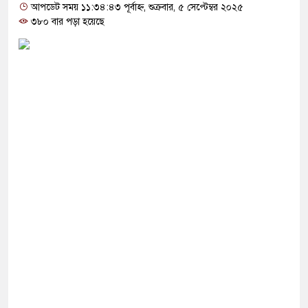
পর অভিনয় ছেড়ে দিয়েছেন হাসান মাসুদ
আপডেট সময় ১১:৩৪:৪৩ পূর্বাহ্ন, শুক্রবার, ৫ সেপ্টেম্বর ২০২৫
৩৮০ বার পড়া হয়েছে
িল সার্জনকে বদলি , দুই ঘণ্টায় সিদ্ধান্ত প্রত্যাহার
ৌঁছেছেন প্রধানমন্ত্রী তারেক রহমান
হণ পেছালেন আদালত