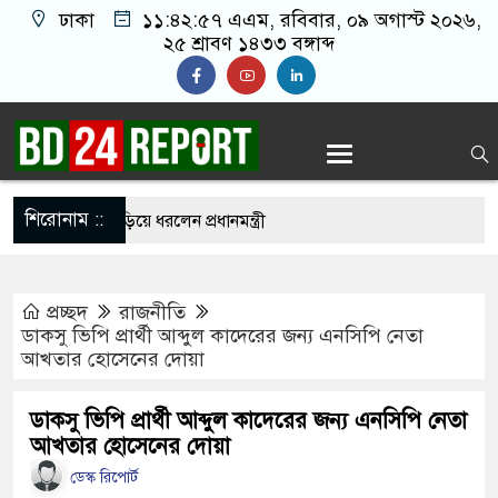
ঢাকা
১১:৪২:৫৮ এএম
, রবিবার, ০৯ অগাস্ট ২০২৬,
২৫ শ্রাবণ ১৪৩৩ বঙ্গাব্দ
শিরোনাম ::
কে বুকে জড়িয়ে ধরলেন প্রধানমন্ত্রী
নি নিয়ে বিভ্রান্তি ছড়াবেন না: প্রধানমন্ত্রী
প্রচ্ছদ
রাজনীতি
ঁদে পড়ে নিজ দেশেই অনিশ্চয়তায় ট্রাম্প
ডাকসু ভিপি প্রার্থী আব্দুল কাদেরের জন্য এনসিপি নেতা
আখতার হোসেনের দোয়া
 পাটওয়ারীর বি’রু’দ্ধে এবার নতুন অভি/যোগ
োধী দল হাসিনার ভাষায় কথা বলছে: মির্জা ফখরুল
ডাকসু ভিপি প্রার্থী আব্দুল কাদেরের জন্য এনসিপি নেতা
আখতার হোসেনের দোয়া
সায় প্রধানমন্ত্রী
ডেস্ক রিপোর্ট