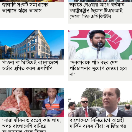
জ্বালানি সংকট সমাধানের
ভারতে নেওয়ার আগে বর্তমান
আশ্বাসে স্বস্তির আভাস
স্বরাষ্ট্রমন্ত্রীও ছিলেন টিএফআই
সেলে: চিফ প্রসিকিউটর
পাওনা না মিটিয়েই বাংলাদেশে
‘সরকারকে পাঁচ বছর দেশ
অর্ডার স্থগিত করল এলপিপি
পরিচালনার সুযোগ দেওয়া হবে
না’
‘সারা জীবন ভারতেই কাটালাম,
বাংলাদেশে বিনিয়োগে আগ্রহী
অথচ বাংলাদেশি বানিয়ে
মার্কিন ব্যবসায়ীরা: সার্জিও গর