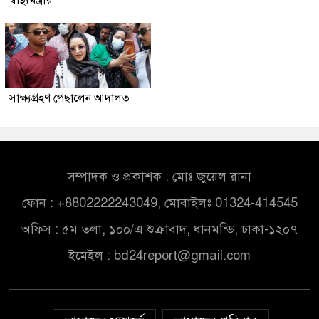
স্বাস্থ্যমন্ত্রীর
সাক্ষ্যগ্রহণ পেছালেন আদালত
সম্পাদক ও প্রকাশক : মোঃ জুয়েল রানা
ফোন : +8802222243049, মোবাইলঃ 01324-414545
অফিস : ৫ম তলা, ১০০/এ শুক্রাবাদ, ধানমন্ডি, ঢাকা-১২০৭
ইমেইল :
bd24report@gmail.com