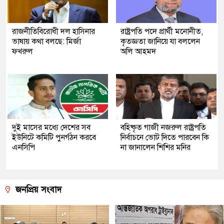
রাজনীতিবিরোধী দল হাসিনার
রাষ্ট্রপতি পদে প্রার্থী মনোনীত,
ভাষায় কথা বলছে: মির্জা
কৃতজ্ঞতা জানিয়ে যা বললেন
ফখরুল
অলি আহমদ
দুই মাসের মধ্যে দেশের সব
বহিষ্কৃত গাজী নজরুল রাষ্ট্রপতি
ইউনিটে কমিটি পুনর্গঠন করবে
নির্বাচনে ভোট দিতে পারবেন কি
এনসিপি
না জানালেন শিশির মনির
জনপ্রিয় সংবাদ