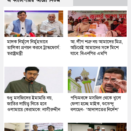
এ ক্যাটাগরির আরো নিউজ
মাদক নির্মূলে নির্মুহভাবে
আ.লীগ শত্রু নয় আমাদের মিত্র,
তালিকা প্রণয়ন করবে ট্রাস্কফোর্স:
অচিরেই আমাদের সঙ্গে মিশে
স্বরাষ্ট্রমন্ত্রী
যাবে: বিএনপির এমপি
শুধু মসজিদের ইমামতি নয়,
পশ্চিমবঙ্গে মসজিদ থেকে খুলে
জাতির দায়িত্ব নিতে হবে
ফেলা হচ্ছে মাইক, শুভেন্দু
ওলামায়ে কেরামকে: নাসীরুদ্দীন
বলছেন- ‘আদালতের নির্দেশ’