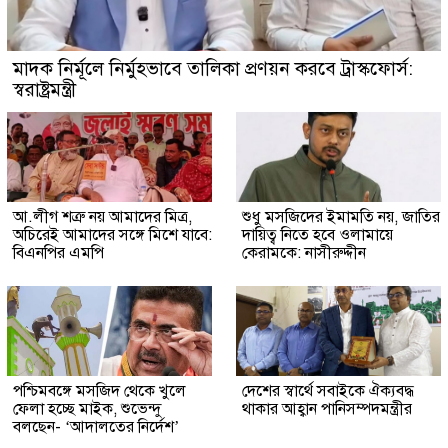
মাদক নির্মূলে নির্মুহভাবে তালিকা প্রণয়ন করবে ট্রাস্কফোর্স:
স্বরাষ্ট্রমন্ত্রী
আ.লীগ শত্রু নয় আমাদের মিত্র,
শুধু মসজিদের ইমামতি নয়, জাতির
অচিরেই আমাদের সঙ্গে মিশে যাবে:
দায়িত্ব নিতে হবে ওলামায়ে
বিএনপির এমপি
কেরামকে: নাসীরুদ্দীন
পশ্চিমবঙ্গে মসজিদ থেকে খুলে
দেশের স্বার্থে সবাইকে ঐক্যবদ্ধ
ফেলা হচ্ছে মাইক, শুভেন্দু
থাকার আহ্বান পানিসম্পদমন্ত্রীর
বলছেন- ‘আদালতের নির্দেশ’