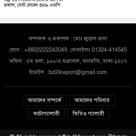
প্রকাশ, ভোট দেবেন ৩৪৯ এমপি
সম্পাদক ও প্রকাশক : মোঃ জুয়েল রানা
ফোন : +8802222243049, মোবাইলঃ 01324-414545
অফিস : ৫ম তলা, ১০০/এ শুক্রাবাদ, ধানমন্ডি, ঢাকা-১২০৭
ইমেইল :
bd24report@gmail.com
আমাদের সম্পর্কে
আমাদের পরিবার
ফটোগ্যালারী
ভিডিও গ্যালারী