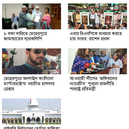
৮ দফা দাবিতে মেহেরপুরে
এবার বিএনপিকে ব্যবহার করতে
জামায়াতের স্মারকলিপি
চায় ভারত: রাশেদ প্রধান
মেহেরপুরে অনলাইন ক্যাসিনো
আওয়ামী লীগের ‘জঙ্গিবাদের
মাস্টারমাইন্ড ওয়াসিম হালদার
ন্যারেটিভ’ পুরনো রাজনীতি :
গ্রেপ্তার
পররাষ্ট্র প্রতিমন্ত্রী
রাষ্ট্রপতি নির্বাচনের ভোটার তালিকা