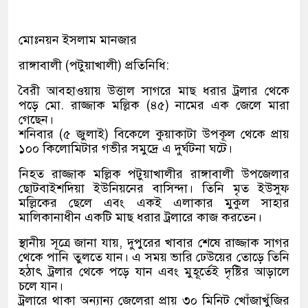
মোঃনয়ন ইসলাম মানজার
রাঙ্গাবালী (পটুয়াখালী) প্রতিনিধি:
বৈরী আবহাওয়ায় উত্তাল সাগরে মাছ ধরার ট্রলার থেকে
পড়ে মো. রাজ্জাক মল্লিক (৪৫) নামের এক জেলে মারা
গেছেন।
শনিবার (৫ জুলাই) বিকেলে কুয়াকাটা উপকূল থেকে প্রায়
১০০ কিলোমিটার গভীর সমুদ্রে এ দুর্ঘটনা ঘটে।
নিহত রাজ্জাক মল্লিক পটুয়াখালীর রাঙ্গাবালী উপজেলার
ছোটবাইশদিয়া ইউনিয়নের বাসিন্দা। তিনি মৃত ইউসুফ
মল্লিকের ছেলে এবং একই এলাকার মুকুল সাহার
মালিকানাধীন একটি মাছ ধরার ট্রলারে কাজ করতেন।
স্থানীয় সূত্রে জানা যায়, দুপুরের খাবার শেষে রাজ্জাক সাগর
থেকে পানি তুলতে যান। এ সময় ভারি ঢেউয়ের তোড়ে তিনি
হঠাৎ ট্রলার থেকে পড়ে যান এবং মুহূর্তেই দৃষ্টির আড়ালে
চলে যান।
ট্রলারে থাকা অন্যান্য জেলেরা প্রায় ৩০ মিনিট খোঁজাখুঁজির