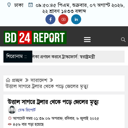
ঢাকা
০৯:৫০:৪৬ পিএম
, শুক্রবার, ০৭ অগাস্ট ২০২৬,
২২ শ্রাবণ ১৪৩৩ বঙ্গাব্দ
শিরোনাম ::
ির্মুহভাবে তালিকা প্রণয়ন করবে ট্রাস্কফোর্স: স্বরাষ্ট্রমন্ত্রী
 নয় আমাদের মিত্র, অচিরেই আমাদের সঙ্গে মিশে যাবে:
প্রচ্ছদ
সারাদেশ
উত্তাল সাগরে ট্রলার থেকে পড়ে জেলের মৃত্যু
র ইমামতি নয়, জাতির দায়িত্ব নিতে হবে ওলামায়ে
উত্তাল সাগরে ট্রলার থেকে পড়ে জেলের মৃত্যু
ুদ্দীন
ডেস্ক রিপোর্ট
মসজিদ থেকে খুলে ফেলা হচ্ছে মাইক, শুভেন্দু বলছেন-
আপডেট সময় ০১:৩৯:০৬ অপরাহ্ন, রবিবার, ৬ জুলাই ২০২৫
৪৫৬ বার পড়া হয়েছে