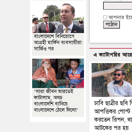
আপনার ইমেইল
বাংলাদেশে বিনিয়োগে
আগ্রহী মার্কিন ব্যবসায়ীরা:
সার্জিও গর
এ ক্যাটাগরির আর
‘সারা জীবন ভারতেই
কাটালাম, অথচ
ঢাবি ছাত্রীর ছবি 
বাংলাদেশি বানিয়ে
বাংলাদেশে ঠেলে দিলো’
আপত্তিকর পোস্ট
করতেন রিপন, থ
আটকের পর হয়