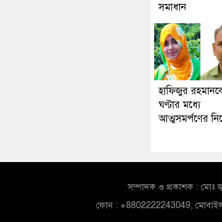
সমাধান
হাফিজুর রহমানক
ঘণ্টার মধ্যে
আত্মসমর্পণের নির
সম্পাদক ও প্রকাশক : মোঃ জ
ফোন : +8802222243049, মোবাই