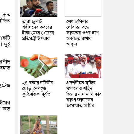
দ্রুত
শ্চিত
তারা জুলাই
শেখ হাসিনার
শহীদদের কবরের
দৌরাত্ম্য বন্ধে
টাকা মেরে খেয়েছে:
ভারতের ওপর চাপ
 একটি
প্রতিমন্ত্রী ইশরাক
অব্যাহত রাখার
া দুই
আহ্বান
রশীদ
যবহৃত
২৪ ঘণ্টায় নাটকীয়
প্রদর্শনীতে মুজিব
ফুটেজ
মোড়, নেপথ্যে
থাকলেও শহিদ
কূটনৈতিক বিবৃতি
জিয়ার নাম না থাকার
কারণ জানালেন
াইয়ের
জামায়াত আমির
রে কত