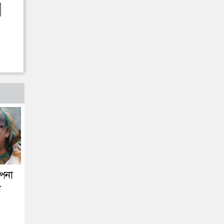
পনা
া