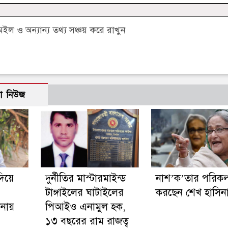
 ও অন্যান্য তথ্য সঞ্চয় করে রাখুন
ো নিউজ
দিয়ে
দুর্নীতির মাস্টারমাইন্ড
নাশ’ক’তার পরিকল্
টাঙ্গাইলের ঘাটাইলের
করছেন শেখ হাসিন
ানায়
পিআইও এনামুল হক,
১৩ বছরের রাম রাজত্ব