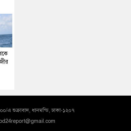
থেকে
নজীর
০/এ শুক্রাবাদ, ধানমন্ডি, ঢাকা-১২০৭
bd24report@gmail.com