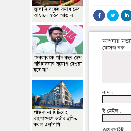
জ্বালানি সংকট সমাধানের
আশ্বাসে স্বস্তির আভাস
আপনার মতা
মেসেজ বক্স
‘সরকারকে পাঁচ বছর দেশ
পরিচালনার সুযোগ দেওয়া
হবে না’
নাম :
ই-মেইল :
পাওনা না মিটিয়েই
বাংলাদেশে অর্ডার স্থগিত
করল এলপিপি
ওয়েবসাইট :