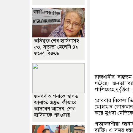
অভিযুক্ত শেখ হাসিনাসহ
৫০, সত্যতা মেলেনি ৪৯
জনের বিরুদ্ধে
রাজধানীর ব্যস্তত
ঘটেছে। জনতা ব্য
পালিয়েছে দুর্বৃত্তরা।
জনগণ আপনাকে স্বাগত
রোববার বিকেল তিন
জানাতে প্রস্তুত, কীভাবে
মোহাম্মদ লোকমান।
আসবেন আসেন: শেখ
করে মুগদা মেডিক
হাসিনাকে পরওয়ার
প্রত্যক্ষদর্শীরা 
ব্যক্তি। এ সময় ধস