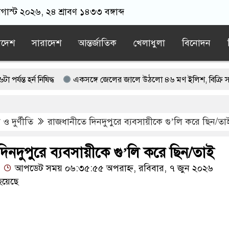
াস্ট ২০২৬, ২৪ শ্রাবণ ১৪৩৩ বঙ্গাব্দ
াদেশ
সারাদেশ
আন্তর্জাতিক
খেলাধুলা
বিনোদন
নিষিদ্ধ
একসঙ্গে জেলের জালে উঠলো ৪৬ মণ ইলিশ, বিক্রি সাড়ে ৪৮ লা
ক রহমানকে আয়নাঘরে রাখা হয়েছিল: চিফ প্রসিকিউটর
ও দুর্ণীতি
রাজধানীতে দিনদুপুরে ব্যবসায়ীকে গু’লি করে ছিন/তা
ম্য বন্ধে ভারতের ওপর চাপ অব্যাহত রাখার আহ্বান
িয়ার নাম না থাকার কারণ জানালেন জামায়াত আমির
িনদুপুরে ব্যবসায়ীকে গু’লি করে ছিন/তাই
আপডেট সময় ০৬:৩৫:৫৫ অপরাহ্ন, রবিবার, ৭ জুন ২০২৬
হয়েছে