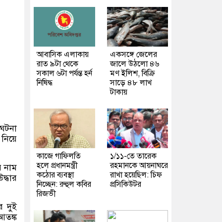
আবাসিক এলাকায়
একসঙ্গে জেলের
রাত ৯টা থেকে
জালে উঠলো ৪৬
সকাল ৬টা পর্যন্ত হর্ন
মণ ইলিশ, বিক্রি
নিষিদ্ধ
সাড়ে ৪৮ লাখ
টাকায়
 ঘটনা
 নিয়ে
কাজে গাফিলতি
১/১১-তে তারেক
হলে প্রধানমন্ত্রী
রহমানকে আয়নাঘরে
র নাম
কঠোর ব্যবস্থা
রাখা হয়েছিল: চিফ
দ্ধার
নিচ্ছেন: রুহুল কবির
প্রসিকিউটর
রিজভী
ে দুই
আতঙ্ক