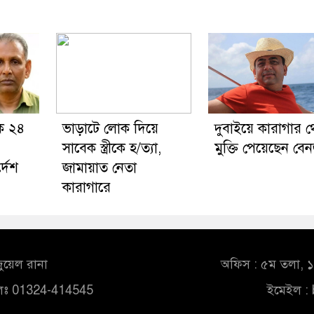
ে ২৪
ভাড়াটে লোক দিয়ে
দুবাইয়ে কারাগার 
সাবেক স্ত্রীকে হ/ত্যা,
মুক্তি পেয়েছেন বে
্দেশ
জামায়াত নেতা
কারাগারে
ুয়েল রানা
অফিস : ৫ম তলা, ১০
লঃ 01324-414545
ইমেইল :