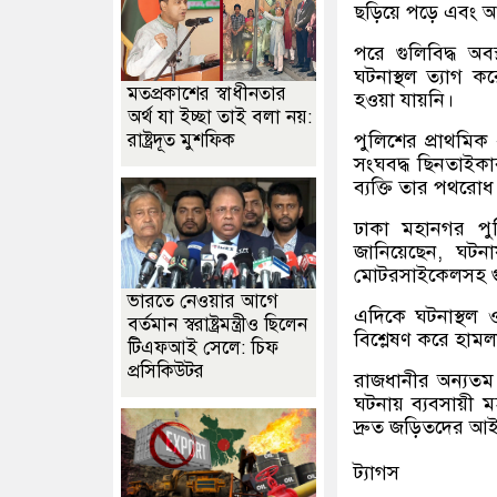
ছড়িয়ে পড়ে এবং আ
পরে গুলিবিদ্ধ অ
ঘটনাস্থল ত্যাগ 
মতপ্রকাশের স্বাধীনতার
হওয়া যায়নি।
অর্থ যা ইচ্ছা তাই বলা নয়:
রাষ্ট্রদূত মুশফিক
পুলিশের প্রাথমি
সংঘবদ্ধ ছিনতাইকা
ব্যক্তি তার পথরো
ঢাকা মহানগর পু
জানিয়েছেন, ঘটনা
মোটরসাইকেলসহ গুরুত
ভারতে নেওয়ার আগে
এদিকে ঘটনাস্থল 
বর্তমান স্বরাষ্ট্রমন্ত্রীও ছিলেন
বিশ্লেষণ করে হাম
টিএফআই সেলে: চিফ
প্রসিকিউটর
রাজধানীর অন্যতম 
ঘটনায় ব্যবসায়ী ম
দ্রুত জড়িতদের আ
ট্যাগস