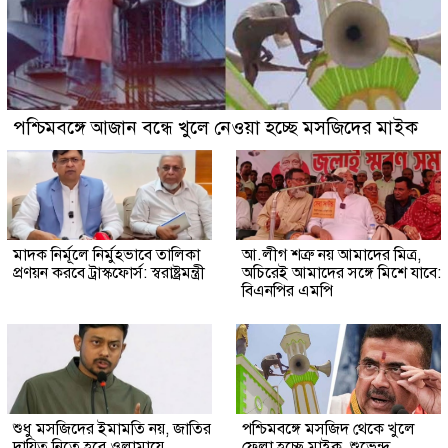
পশ্চিমবঙ্গে আজান বন্ধে খুলে নেওয়া হচ্ছে মসজিদের মাইক
মাদক নির্মূলে নির্মুহভাবে তালিকা
আ.লীগ শত্রু নয় আমাদের মিত্র,
প্রণয়ন করবে ট্রাস্কফোর্স: স্বরাষ্ট্রমন্ত্রী
অচিরেই আমাদের সঙ্গে মিশে যাবে:
বিএনপির এমপি
শুধু মসজিদের ইমামতি নয়, জাতির
পশ্চিমবঙ্গে মসজিদ থেকে খুলে
দায়িত্ব নিতে হবে ওলামায়ে
ফেলা হচ্ছে মাইক, শুভেন্দু