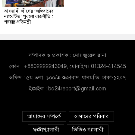
আওয়ামী লীগের ‘জঙ্গিবাদের
ন্যারেটিভ’ পুরনো রাজনীতি :
পররাষ্ট্র প্রতিমন্ত্রী
সম্পাদক ও প্রকাশক : মোঃ জুয়েল রানা
ফোন : +8802222243049, মোবাইলঃ 01324-414545
অফিস : ৫ম তলা, ১০০/এ শুক্রাবাদ, ধানমন্ডি, ঢাকা-১২০৭
ইমেইল :
bd24report@gmail.com
আমাদের সম্পর্কে
আমাদের পরিবার
ফটোগ্যালারী
ভিডিও গ্যালারী