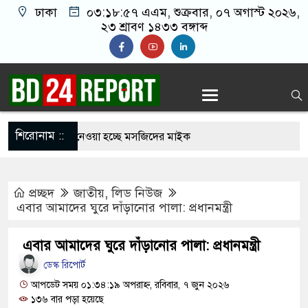
ঢাকা
০৩:১৮:৫৭ এএম
, শুক্রবার, ০৭ অগাস্ট ২০২৬,
২৩ শ্রাবণ ১৪৩৩ বঙ্গাব্দ
শিরোনাম ::
জান বন্ধে খুলে নেওয়া হচ্ছে মসজিদের মাইক
্মুহভাবে তালিকা প্রণয়ন করবে ট্রাস্কফোর্স: স্বরাষ্ট্রমন্ত্রী
প্রচ্ছদ
জাতীয়
,
লিড নিউজ
য় আমাদের মিত্র, অচিরেই আমাদের সঙ্গে মিশে যাবে:
এবার আমাদের ঘুরে দাঁড়ানোর পালা: প্রধানমন্ত্রী
এবার আমাদের ঘুরে দাঁড়ানোর পালা: প্রধানমন্ত্রী
ইমামতি নয়, জাতির দায়িত্ব নিতে হবে ওলামায়ে
ডেস্ক রিপোর্ট
্দীন
আপডেট সময় ০১:৩৪:১৯ অপরাহ্ন, রবিবার, ৭ জুন ২০২৬
১৩৬ বার পড়া হয়েছে