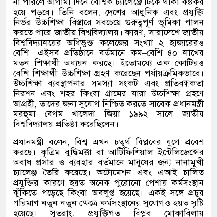
না পারলে আগামী দিনে বৈশ্বিক চ্যালেঞ্জে টিকে থাকা কষ্টকর
হয়ে পড়বে। তিনি বলেন
,
দেশের আধুনিক এবং প্রযুক্তি
নির্ভর উচ্চশিক্ষা বিস্তারে সবচেয়ে গুরুত্বপূর্ণ ভূমিকা পালন
করতে পারে জাতীয় বিশ্ববিদ্যালয়। কারণ
,
সারাদেশে জাতীয়
বিশ্ববিদ্যালয়ের অধিভুক্ত কলেজের সংখ্যা ২ হাজারেরও
বেশি। এইসব প্রতিষ্ঠানে বর্তমানে কম
–
বেশি ৪০ লাখের
মতন শিক্ষার্থী অধ্যয়ন করছে। ইতোমধ্যে এক কোটিরও
বেশি শিক্ষার্থী উচ্চশিক্ষা গ্রহণ করেছেন পর্যায়ক্রমিকভাবে।
উচ্চশিক্ষা ব্যবস্থাপনার সমস্যা সংকট এবং প্রতিবন্ধকতা
নিরশন এবং শহর কিংবা গ্রামের যারা উচ্চশিক্ষা গ্রহণে
আগ্রহী
,
তাদের জন্য সুযোগ নিশ্চিত করতে সাবেক প্রধানমন্ত্রী
মরহুমা বেগম খালেদা জিয়া ১৯৯২ সালে জাতীয়
বিশ্ববিদ্যালয় প্রতিষ্ঠা করেছিলেন।
প্রধানমন্ত্রী বলেন
,
বিশ্ব এখন চতুর্থ বিপ্লবের যুগে প্রবেশ
করছে। কৃত্রিম বুদ্ধিমত্তা বা আর্টিফিশিয়াল ইন্টেলিজেন্সের
অবাধ প্রসার ও ব্যবহার বর্তমানে মানুষের জন্য নানামুখী
চ্যালেঞ্জ তৈরি করেছে। অটোমেশন এবং এআই চালিত
প্রযুক্তির কারণে হয়ত অনেক পুরোনো পেশায় কর্মসংস্থান
ঝুঁকিতে পড়েছে কিংবা অবলুপ্ত হয়েছে। একই সঙ্গে প্রচুর
পরিমাণ নতুন নতুন ক্ষেত্রে কর্মসংস্থানের সুযোগও হয়ত সৃষ্টি
হয়েছে। সুতরাং
,
প্রযুক্তিগত বিপ্লব মোকাবিলায়