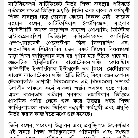
সার্টিফিকেশন সার্টিফিকেট নির্ভর শিক্ষা ব্যবস্থার পরিবর্তে
বর্তমানে দক্ষতা ভিত্তিক প্রযুক্তি নির্ভর এবং বাস্তব ও কর্মমুখী
শিক্ষা ব্যবস্থার গড়ে তোলার কোনো বিকল্প নেই। তারেক
রহমান বলেন
,
আর্টিফিশিয়াল ইন্টেলিজেন্স
,
সাইবার
সিকিউরিটি অ্যান্ড ফরেন্সিক সায়েন্স প্রোগ্রামিং ডিজিটাল
এন্টারপ্রেনরশিপ ডিজিটাল কমিউনিকেশন কগনিটিভ
এম্পাওয়ারমেন্ট প্রেজেন্টেশন স্কিল লিডারশিপ এবং
ফাইনান্সিয়াল লিটারেসির মতন সফট স্কিলের বিষয়গুলো
ছাড়া শিক্ষা কারিকুলাম মনে হয় পূর্ণাঙ্গ হয়ে উঠতে পারে না।
জেনেটিক ইঞ্জিনিয়ারিং
,
বায়োটেকনোলজি
,
কোয়ান্টাম
কম্পিউটিং ইন্ডাস্ট্রিয়াল ইন্টারনেট অব থিংস
,
মেটেরিয়াল
সায়েন্স ন্যানোটেকনোলজি
,
থ্রিডি প্রিন্টিং কিংবা জেনারেশনস
টেকনোলজি আগামী দিনগুলোতে এই বিষয়গুলো সম্পর্কে
উদাসীন থাকলে কর্মে সাফল্য অর্জন অসম্ভব হতে পারে।
এমন বাস্তবতায় বর্তমান সরকার অগ্রাধিকার ভিত্তিতে
প্রাথমিক পর্যায় থেকে শুরু করে উচ্চস্তর পর্যন্ত শিক্ষা
কারিকুলামকে বাস্তব ভিত্তিক বহুমুখী কর্মমুখী এবং প্রযুক্তি
নির্ভর করার কাজ ইতোমধ্যে শুরু করেছে।
তিনি বলেন
,
গবেষণা উদ্ভাবন এবং প্রযুক্তিগত উৎকর্ষতার
এই সময়ে শিক্ষা কারিকুলামের পরিমার্জন এবং সংস্কার