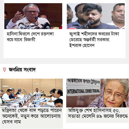
হাসিনা ফিরলে দেশে রক্তগঙ্গা
জুলাই শহীদদের কবরের টাকা
বয়ে যাবে: রিজভী
মেরেছে অন্তর্বর্তী সরকার:
ইশরাক হোসেন
জনপ্রিয় সংবাদ
মন্ত্রিসভা থেকে বাদ পড়তে পারেন
অভিযুক্ত শেখ হাসিনাসহ ৫০,
অনেকেই, নতুন করে আলোচনায়
সত্যতা মেলেনি ৪৯ জনের বিরুদ্ধে
যেসব নাম