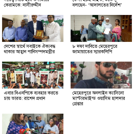
কেরামকে: নাসীরুদ্দীন
বলছেন- ‘আদালতের নির্দেশ’
দেশের স্বার্থে সবাইকে ঐক্যবদ্ধ
৮ দফা দাবিতে মেহেরপুরে
থাকার আহ্বান পানিসম্পদমন্ত্রীর
জামায়াতের স্মারকলিপি
এবার বিএনপিকে ব্যবহার করতে
মেহেরপুরে অনলাইন ক্যাসিনো
চায় ভারত: রাশেদ প্রধান
মাস্টারমাইন্ড ওয়াসিম হালদার
গ্রেপ্তার