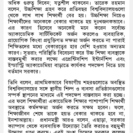
অধিক গুরুত্ব দিবেন
;
যত্নশীল থাকবেন। তারেক রহমান
বলেন
,
উচ্চশিক্ষা গ্রহণ করে প্রতিবছর বিশ্ববিদ্যালয়গুলো
থেকে লাখ লাখ শিক্ষার্থী বের হয়। উচ্চশিক্ষা নিয়েও
শিক্ষার্থীদের অনেককে বেকার থাকতে হয় দুঃখজনকভাবে।
এর কারণ হিসেবে অনেকেই মনে করেন সর্বোচ্চ
অ্যাকাডেমিক সার্টিফিকেট অর্জন করলেও ব্যবহারিক
,
প্রায়োগিক কিংবা প্রযুক্তিগত দক্ষতা অর্জন করতে না পারাই
শিক্ষিতদের মধ্যে বেকারত্বের হার বেশি হওয়ার অন্যতম
কারণ। সুতরাং পরিস্থিতি বিবেচনা করে উচ্চ শিক্ষা ব্যবস্থাকে
বাস্তবমুখী করার লক্ষ্যে এপ্রেন্টিসশিপ ইন্টার্নশিপ এবং
ইন্ডাস্ট্রি অ্যাকাডেমিয়া বাড়াতে কার্যকর পদক্ষেপ নিতে চায়
বর্তমান সরকার।
তিনি বলেন
,
প্রাথমিকভাবে বিভাগীয় শহরগুলোতে অবস্থিত
বিশ্ববিদ্যালয়ের সঙ্গে স্থানীয় শিল্প ও ব্যবসা প্রতিষ্ঠানগুলোর
সম্পর্ক স্থাপনের মাধ্যমে এই পদক্ষেপ বাস্তবায়ন করা হচ্ছে।
এর ফলে শিক্ষার্থীরা একাডেমিক শিক্ষার পাশাপাশি শিক্ষার্থী
অবস্থাতে কর্মদক্ষতা অর্জন করতে সক্ষম হবেন। ফলে
,
শিক্ষাজীবন শেষে তাকে হয়ত বেকার থাকতে হবে না
,
ইনশাআল্লাহ।
প্রধানমন্ত্রী আরও বলেন
,
এছাড়া
,
সরকার
ক্যাম্পাস থেকে ব্যবসায়িক উদ্যোক্তা তৈরি করারও বহুমুখী
উদ্যোগ গ্রহণ করছে। এরই অংশ হিসেবে সরকার কলেজ