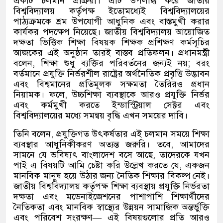
একটি চলমান প্রক্রিয়া। এটি উপলব্ধি করে জাতীয়
বিশ্ববিদ্যালয় কর্তৃপক্ষ ইতোমধ্যেই বিশ্ববিদ্যালয়ের
পাঠ্যক্রমকে শ্রম উপযোগী আধুনিক এবং বাস্তমুখী করার
কার্যকর পদক্ষেপ নিয়েছে। জাতীয় বিশ্ববিদ্যালয় আয়োজিত
দক্ষতা ভিত্তিক শিক্ষা বিষয়ক শিক্ষক প্রশিক্ষণ কর্মসূচির
আজকের এই অনুষ্ঠান তারই বাস্তব প্রতিফলন। প্রধানমন্ত্রী
বলেন
,
শিক্ষা শুধু ব্যক্তির পরিবর্তনের জন্যই নয়
;
বরং
বর্তমানে প্রযুক্তি নির্ভরশীল রাষ্ট্রের অর্থনৈতিক প্রবৃত্তি উদ্ভাবন
এবং বিশ্বমানের প্রতিমূলক সক্ষমতা তৈরিরও প্রধান
নিয়ামক। ফলে
,
উচ্চশিক্ষা ব্যবস্থাকে আরও প্রযুক্তি নির্ভর
এবং কর্মমুখী করতে ইন্ডাস্ট্রিয়াল সেক্টর এবং
বিশ্ববিদ্যালয়ের মধ্যে সমন্বয় বৃদ্ধি এখন সময়ের দাবি।
তিনি বলেন
,
প্রযুক্তিগত উৎকর্ষতার এই চলমান সময়ে শিক্ষা
ব্যবস্থার আধুনিকীকরণ অত্যন্ত জরুরি। তবে
,
আমাদের
সামনে যে ভবিষ্যৎ বাংলাদেশ বসে আছে
,
তাদেরকে যখন
পাই এ বিষয়টি আমি চেষ্টা করি উল্লেখ করতে যে
,
একজন
মানবিক মানুষ হয়ে উঠার জন্য নৈতিক শিক্ষার বিকল্প নেই।
জাতীয় বিশ্ববিদ্যালয় কর্তৃপক্ষ শিক্ষা ব্যবস্থায় প্রযুক্তি নির্ভরতা
দক্ষতা এবং মডেনাইজেশনের পাশাপাশি শিক্ষার্থীদের
নৈতিকতা এবং মানবিক স্বাস্থ্যের উন্নয়ন সামাজিক অন্তর্ভুক্তি
এবং পরিবেশ সংরক্ষণ
—
এই বিষয়গুলোর প্রতি আরও