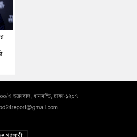
ের
তি
০/এ শুক্রাবাদ, ধানমন্ডি, ঢাকা-১২০৭
bd24report@gmail.com
ও গ্যালারী