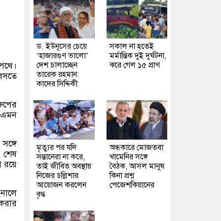
ড. ইউনূসের চেয়ে
সকাল না হতেই
‘হাজারগুণ ভালো’
মর্মান্তিক দুই দুর্ঘটনা,
দেশ চালাচ্ছেন
ঝরে গেল ১৫ প্রাণ
 পথে।
তারেক রহমান:
 বসতে
কাদের সিদ্দিকী
রুপের
 এমন
সঙ্গে
মৃত্যুর পর যদি
অন্ধকারে মোজতবা
র শেষ
সন্তানেরা না করে,
খামেনির সঙ্গে
া রয়ে
তাই জীবিত অবস্থায়
বৈঠক, আসল মানুষ
নিজের চল্লিশার
কিনা প্রশ্ন
আয়োজন করলেন
পেজেশকিয়ানের
ইনালে
বৃদ্ধ
 করার