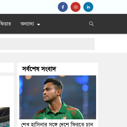
ফিচার
অন্যান্য
সর্বশেষ সংবাদ
চালাচ্ছেন তারেক রহমান: কাদের সিদ্দিকী
লেন বৃদ্ধ
যুবলীগ নেতা
শেখ হাসিনার সঙ্গে দেশে ফিরতে চান