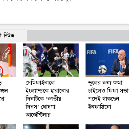
ো নিউজ
ে
সেমিফাইনালে
ভুলের জন্য ক্ষমা
্ছেন
ইংল্যান্ডকে হারানোর
চাইলেও ফিফা সভ
জা
দিনটিকে ‘জাতীয়
পদেই থাকছেন
দিবস’ ঘোষণা
ইনফান্তিনো
আর্জেন্টিনার