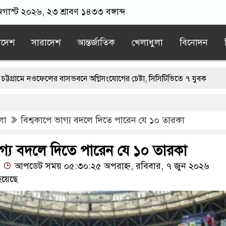
অগাস্ট ২০২৬, ২৩ শ্রাবণ ১৪৩৩ বঙ্গাব্দ
াদেশ
সারাদেশ
আন্তর্জাতিক
খেলাধুলা
বিনোদন
েলের বাসভবনে অগ্নিসংযোগের চেষ্টা, সিসিটিভিতে ৭ যুবক
ানি পাইলটরা
বন্যায় ক্ষতিগ্রস্ত ১০০ পরিবারকে নতুন ঘর দেবেন প্রধানমন্ত্রী
লা
বিশ্বকাপে ভাগ্য বদলে দিতে পারেন যে ১০ তারকা
সলামী বিশ্ববিদ্যালয়ের ছাত্রী
ড. ইউনূসের চেয়ে ‘হাজারগুণ ভালো’ দেশ 
্যুর পর যদি সন্তানেরা না করে, তাই জীবিত অবস্থায় নিজের চল্লিশার আয়োজন কর
াগ্য বদলে দিতে পারেন যে ১০ তারকা
আপডেট সময় ০৫:৩০:২৫ অপরাহ্ন, রবিবার, ৭ জুন ২০২৬
ন পেজেশকিয়ানের
সিঙ্গারার লোভ দেখিয়ে স্কুল শিক্ষার্থীদের মিছিলে নিলেন 
হয়েছে