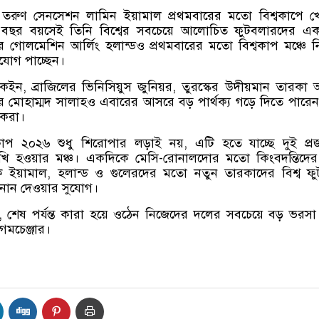
র তরুণ সেনসেশন লামিন ইয়ামাল প্রথমবারের মতো বিশ্বকাপে 
 ১৮ বছর বয়সেই তিনি বিশ্বের সবচেয়ে আলোচিত ফুটবলারদের এ
গোলমেশিন আর্লিং হলান্ডও প্রথমবারের মতো বিশ্বকাপ মঞ্চে 
ুযোগ পাচ্ছেন।
রি কেইন, ব্রাজিলের ভিনিসিয়ুস জুনিয়র, তুরস্কের উদীয়মান তারকা
র মোহাম্মদ সালাহও এবারের আসরে বড় পার্থক্য গড়ে দিতে পারে
ষকরা।
কাপ ২০২৬ শুধু শিরোপার লড়াই নয়, এটি হতে যাচ্ছে দুই প্রজ
ুখি হওয়ার মঞ্চ। একদিকে মেসি-রোনালদোর মতো কিংবদন্তিদের
িকে ইয়ামাল, হলান্ড ও গুলেরদের মতো নতুন তারকাদের বিশ্ব ফ
 জানান দেওয়ার সুযোগ।
 শেষ পর্যন্ত কারা হয়ে ওঠেন নিজেদের দলের সবচেয়ে বড় ভরস
েমচেঞ্জার।