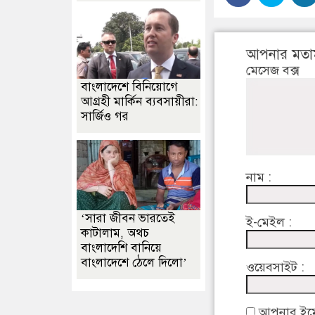
আপনার মতা
মেসেজ বক্স
বাংলাদেশে বিনিয়োগে
আগ্রহী মার্কিন ব্যবসায়ীরা:
সার্জিও গর
নাম :
‘সারা জীবন ভারতেই
ই-মেইল :
কাটালাম, অথচ
বাংলাদেশি বানিয়ে
বাংলাদেশে ঠেলে দিলো’
ওয়েবসাইট :
আপনার ইমেইল