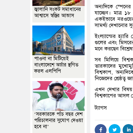
অন্যদিকে স্পেনে
জ্বালানি সংকট সমাধানের
যাচ্ছেন। মাত্র
আশ্বাসে স্বস্তির আভাস
একইভাবে নরওয়ের 
সামর্থ্য দেখানোর স
ইংল্যান্ডের হ্যা
গুলের এবং মিসরে
মনে করছেন বিশ্লে
পাওনা না মিটিয়েই
সব মিলিয়ে বিশ্ব
বাংলাদেশে অর্ডার স্থগিত
তারকাদের মুখোম
করল এলপিপি
বিশ্বকাপ, অন্যদ
নিজেদের শ্রেষ্ঠত্ব
এখন দেখার বিষয়,
বিশ্বকাপের আসল গ
ট্যাগস
‘সরকারকে পাঁচ বছর দেশ
পরিচালনার সুযোগ দেওয়া
হবে না’