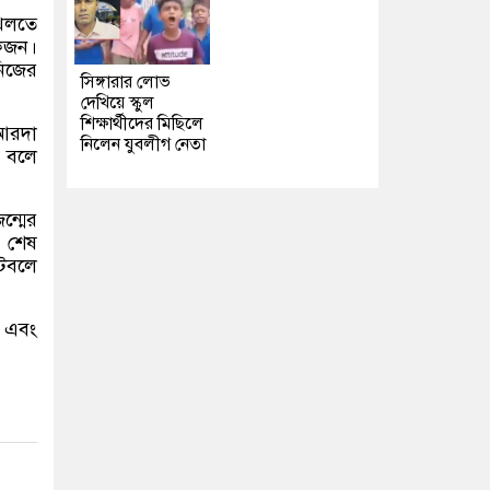
খেলতে
কজন।
নিজের
সিঙ্গারার লোভ
দেখিয়ে স্কুল
শিক্ষার্থীদের মিছিলে
 আরদা
নিলেন যুবলীগ নেতা
ন বলে
ন্মের
 শেষ
ুটবলে
া এবং