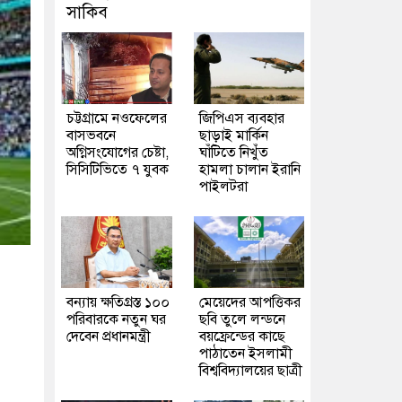
সাকিব
চট্টগ্রামে নওফেলের
জিপিএস ব্যবহার
বাসভবনে
ছাড়াই মার্কিন
অগ্নিসংযোগের চেষ্টা,
ঘাঁটিতে নিখুঁত
সিসিটিভিতে ৭ যুবক
হামলা চালান ইরানি
পাইলটরা
বন্যায় ক্ষতিগ্রস্ত ১০০
মেয়েদের আপত্তিকর
পরিবারকে নতুন ঘর
ছবি তুলে লন্ডনে
দেবেন প্রধানমন্ত্রী
বয়ফ্রেন্ডের কাছে
পাঠাতেন ইসলামী
বিশ্ববিদ্যালয়ের ছাত্রী