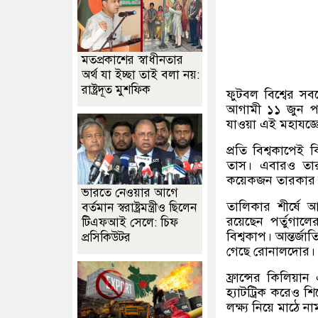
মতপ্রকাশের স্বাধীনতার
অর্থ যা ইচ্ছা তাই বলা নয়:
রাষ্ট্রদূত মুশফিক
ফুটবল বিশ্বের স
আগামী ১১ জুন পর
যাওয়া এই মহাযজ্ঞ
প্রতি বিশ্বকাপেই
তাস। এবারও তার
কয়েকজন তারকার না
ভারতে নেওয়ার আগে
তালিকার শীর্ষে 
বর্তমান স্বরাষ্ট্রমন্ত্রীও ছিলেন
রয়েছেন পর্তুগালে
টিএফআই সেলে: চিফ
বিশ্বকাপ। আন্তর্
প্রসিকিউটর
গেছে রোনালদোর।
ফ্রান্সের কিলিয়া
হ্যাটট্রিক করেও শ
লক্ষ্য নিয়ে মাঠে ন