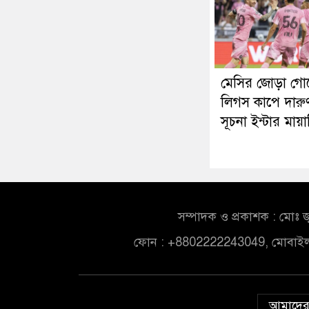
মেসির জোড়া গো
লিগস কাপে দারু
সূচনা ইন্টার মায়
সম্পাদক ও প্রকাশক : মোঃ জ
ফোন : +8802222243049, মোবাই
আমাদের 