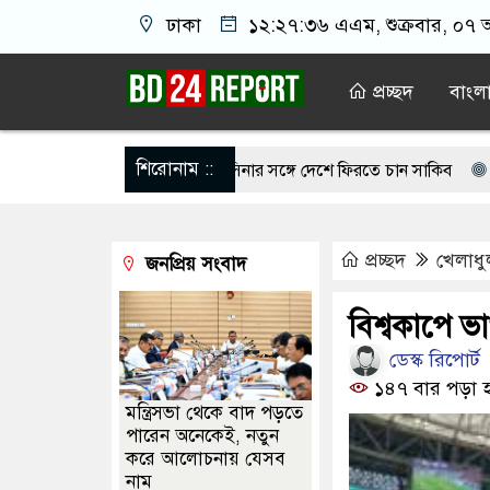
ঢাকা
১২:২৭:৩৭ এএম
, শুক্রবার, ০৭ 
প্রচ্ছদ
বাংল
শিরোনাম ::
শেখ হাসিনার সঙ্গে দেশে ফিরতে চান সাকিব
চট্টগ্রামে নওফ
জিপিএস ব্যবহার ছাড়াই মার্কিন ঘাঁটিতে নিখুঁত হামলা চালান ইর
প্রচ্ছদ
খেলাধু
জনপ্রিয় সংবাদ
মেয়েদের আপত্তিকর ছবি তুলে লন্ডনে বয়ফ্রেন্ডের কাছে পাঠাতেন ই
সকাল না হতেই মর্মান্তিক দুই দুর্ঘটনা, ঝরে গেল ১৫ প্রাণ
মৃত
বিশ্বকাপে ভ
ডেস্ক রিপোর্ট
অন্ধকারে মোজতবা খামেনির সঙ্গে বৈঠক, আসল মানুষ কিনা প্রশ্
১৪৭ বার পড়া 
মন্ত্রিসভা থেকে বাদ পড়তে
পারেন অনেকেই, নতুন
করে আলোচনায় যেসব
নাম