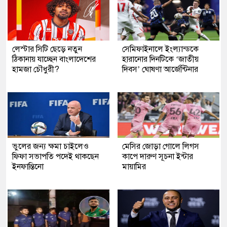
লেস্টার সিটি ছেড়ে নতুন
সেমিফাইনালে ইংল্যান্ডকে
ঠিকানায় যাচ্ছেন বাংলাদেশের
হারানোর দিনটিকে ‘জাতীয়
হামজা চৌধুরী?
দিবস’ ঘোষণা আর্জেন্টিনার
ভুলের জন্য ক্ষমা চাইলেও
মেসির জোড়া গোলে লিগস
ফিফা সভাপতি পদেই থাকছেন
কাপে দারুণ সূচনা ইন্টার
ইনফান্তিনো
মায়ামির