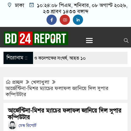
ঢাকা
১০:২৪:০৯ পিএম
, শনিবার, ০৮ অগাস্ট ২০২৬,
২৩ শ্রাবণ ১৪৩৩ বঙ্গাব্দ
শিরোনাম ::
 খাবার নিয়ে বর ও কনেপক্ষের সংঘর্ষ, আহত ১০
টারির টিকিটে ৩০ লাখ টাকা পাচ্ছেন কৃষক হানিফ
প্রচ্ছদ
খেলাধুলা
র শঙ্কায় দেশজুড়ে পুলিশের সতর্কতা জারি
আর্জেন্টিনা-মিশর ম্যাচের ফলাফল জানিয়ে দিল সুপার
কম্পিউটার
স্তোরাঁয় আ.লীগের গোপন বৈঠক থেকে গ্রেপ্তার ৬
থেকে যুবদল সভাপতি আটক, ভিডিও ভাইরাল
আর্জেন্টিনা-মিশর ম্যাচের ফলাফল জানিয়ে দিল সুপার
কম্পিউটার
 ফিরলে দায়ী থাকবে জামায়াত-এনসিপি: রাশেদ খাঁন
ডেস্ক রিপোর্ট