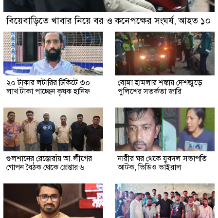
বিয়েবাড়িতে খাবার নিয়ে বর ও কনেপক্ষের সংঘর্ষ, আহত ১০
২০ টাকার লটারির টিকিটে ৩০
বোমা হামলার শঙ্কায় দেশজুড়ে
লাখ টাকা পাচ্ছেন কৃষক হানিফ
পুলিশের সতর্কতা জারি
গুলশানের রেস্তোরাঁয় আ.লীগের
নারীর ঘর থেকে যুবদল সভাপতি
গোপন বৈঠক থেকে গ্রেপ্তার ৬
আটক, ভিডিও ভাইরাল