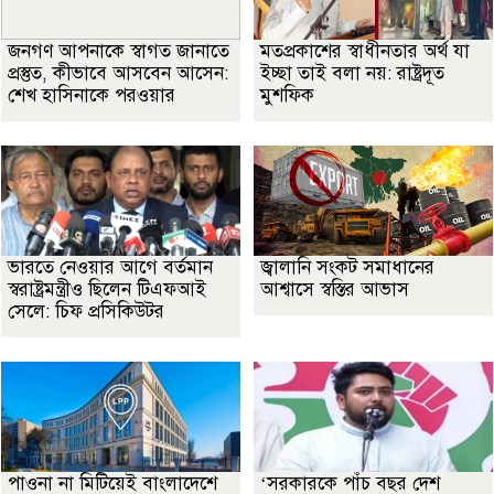
জনগণ আপনাকে স্বাগত জানাতে
মতপ্রকাশের স্বাধীনতার অর্থ যা
প্রস্তুত, কীভাবে আসবেন আসেন:
ইচ্ছা তাই বলা নয়: রাষ্ট্রদূত
শেখ হাসিনাকে পরওয়ার
মুশফিক
ভারতে নেওয়ার আগে বর্তমান
জ্বালানি সংকট সমাধানের
স্বরাষ্ট্রমন্ত্রীও ছিলেন টিএফআই
আশ্বাসে স্বস্তির আভাস
সেলে: চিফ প্রসিকিউটর
পাওনা না মিটিয়েই বাংলাদেশে
‘সরকারকে পাঁচ বছর দেশ