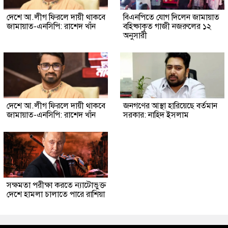
দেশে আ.লীগ ফিরলে দায়ী থাকবে
বিএনপিতে যোগ দিলেন জামায়াত
জামায়াত-এনসিপি: রাশেদ খাঁন
বহিষ্কাকৃত গাজী নজরুলের ১২
অনুসারী
দেশে আ.লীগ ফিরলে দায়ী থাকবে
জনগণের আস্থা হারিয়েছে বর্তমান
জামায়াত-এনসিপি: রাশেদ খাঁন
সরকার: নাহিদ ইসলাম
সক্ষমতা পরীক্ষা করতে ন্যাটোভুক্ত
দেশে হামলা চালাতে পারে রাশিয়া