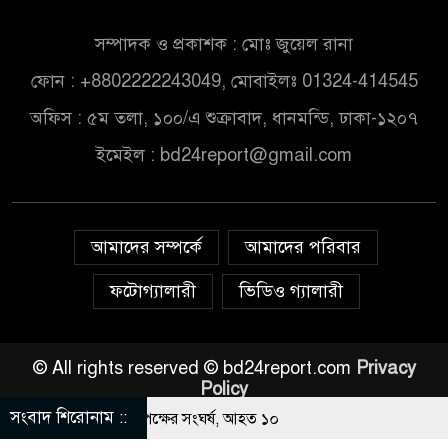
সম্পাদক ও প্রকাশক : মোঃ জুয়েল রানা
ফোন : +8802222243049, মোবাইলঃ 01324-414545
অফিস : ৫ম তলা, ১০০/এ শুক্রাবাদ, ধানমন্ডি, ঢাকা-১২০৭
ইমেইল :
bd24report@gmail.com
আমাদের সম্পর্কে
আমাদের পরিবার
ফটোগ্যালারী
ভিডিও গ্যালারী
© All rights reserved © bd24report.com
Privacy
Policy
সংবাদ শিরোনাম ::
বার নিয়ে বর ও কনেপক্ষের সংঘর্ষ, আহত ১০