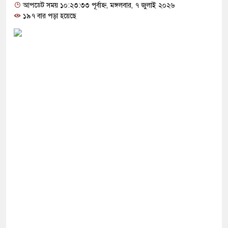
োগ দিলেন জামায়াত বহিষ্কাকৃত গাজী নজরুলের ১২
আপডেট সময় ১০:২৩:৩৩ পূর্বাহ্ন, মঙ্গলবার, ৭ জুলাই ২০২৬
১৯৭ বার পড়া হয়েছে
 ফিরলে দায়ী থাকবে জামায়াত-এনসিপি: রাশেদ খাঁন
থা হারিয়েছে বর্তমান সরকার: নাহিদ ইসলাম
ক্ষা করতে ন্যাটোভুক্ত দেশে হামলা চালাতে পারে রাশিয়া