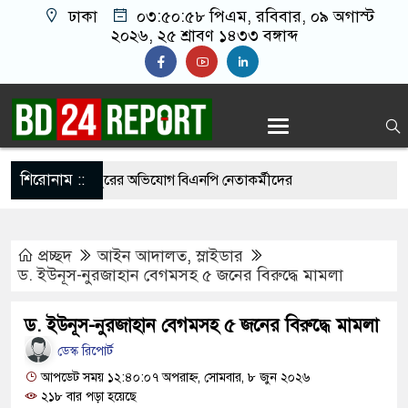
ঢাকা
০৩:৫০:৫৯ পিএম
, রবিবার, ০৯ অগাস্ট ২০২৬,
২৫ শ্রাবণ ১৪৩৩ বঙ্গাব্দ
শিরোনাম ::
াস কামরা ভাঙচুরের অভিযোগ বিএনপি নেতাকর্মীদের
প্রচ্ছদ
আইন আদালত
,
স্লাইডার
র সব প্রতিষ্ঠানে রাজনীতিকরণ করছে: জামায়াত আমির
ড. ইউনূস-নুরজাহান বেগমসহ ৫ জনের বিরুদ্ধে মামলা
র্ড শুমারির নিয়োগে পক্ষপাতের অভিযোগ, বিএনপি
ড. ইউনূস-নুরজাহান বেগমসহ ৫ জনের বিরুদ্ধে মামলা
িক্ষোভ
ডেস্ক রিপোর্ট
ুর মাংস দিয়ে ভাত বিক্রেতা ‘ভাইরাল মিজান’ গ্রেপ্তার
আপডেট সময় ১২:৪০:০৭ অপরাহ্ন, সোমবার, ৮ জুন ২০২৬
২১৮ বার পড়া হয়েছে