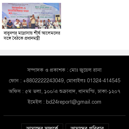
বাবুনগর মাদ্রাসায় শীর্ষ আলেমদের
সঙ্গে বৈঠকে প্রধানমন্ত্রী
সম্পাদক ও প্রকাশক : মোঃ জুয়েল রানা
ফোন : +8802222243049, মোবাইলঃ 01324-414545
অফিস : ৫ম তলা, ১০০/এ শুক্রাবাদ, ধানমন্ডি, ঢাকা-১২০৭
ইমেইল :
bd24report@gmail.com
আমাদের সম্পর্কে
আমাদের পরিবার