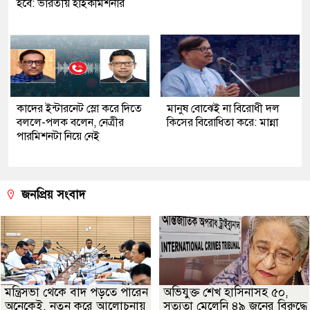
হবে: ভারতীয় হাইকমিশনার
কাদের ইন্টারনেট স্লো করে দিতে
মানুষ বোঝেই না বিরোধী দল
বললে-পলক বলেন, নেত্রীর
কিসের বিরোধিতা করে: মান্না
পারমিশনটা নিয়ে নেই
জনপ্রিয় সংবাদ
মন্ত্রিসভা থেকে বাদ পড়তে পারেন
অভিযুক্ত শেখ হাসিনাসহ ৫০,
অনেকেই, নতুন করে আলোচনায়
সত্যতা মেলেনি ৪৯ জনের বিরুদ্ধে