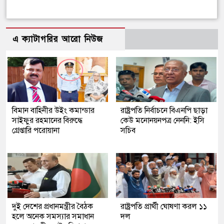
এ ক্যাটাগরির আরো নিউজ
বিমান বাহিনীর উইং কমান্ডার
রাষ্ট্রপতি নির্বাচনে বিএনপি ছাড়া
সাইফুর রহমানের বিরুদ্ধে
কেউ মনোনয়নপত্র নেননি: ইসি
গ্রেপ্তারি পরোয়ানা
সচিব
দুই দেশের প্রধানমন্ত্রীর বৈঠক
রাষ্ট্রপতি প্রার্থী ঘোষণা করল ১১
হলে অনেক সমস্যার সমাধান
দল