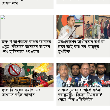
যেসব নাম
জনগণ আপনাকে স্বাগত জানাতে
মতপ্রকাশের স্বাধীনতার অর্থ যা
প্রস্তুত, কীভাবে আসবেন আসেন:
ইচ্ছা তাই বলা নয়: রাষ্ট্রদূত
শেখ হাসিনাকে পরওয়ার
মুশফিক
জ্বালানি সংকট সমাধানের
ভারতে নেওয়ার আগে বর্তমান
আশ্বাসে স্বস্তির আভাস
স্বরাষ্ট্রমন্ত্রীও ছিলেন টিএফআই
সেলে: চিফ প্রসিকিউটর