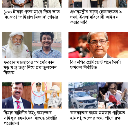
১০০ টাকায় গরুর মাংস দিয়ে ভাত
প্রধানমন্ত্রীর কাছে হেফাজতের ৯
বিক্রেতা ‘ভাইরাল মিজান’ গ্রেপ্তার
দফা, ইসলামবিরোধী আইন না
করার দাবি
ফরহাদ মজহারের ‘আমেরিকান
বিএনপির প্রেসিডেন্ট পদে মির্জা
ষড়’য’ন্ত্র’তত্ত্ব’ নিয়ে প্রশ্ন তুললেন
ফখরুল নির্বাচিত
রিফাত
বিমান বাহিনীর উইং কমান্ডার
কলকাতার কাছে মমতার গাড়িতে
সাইফুর রহমানের বিরুদ্ধে গ্রেপ্তারি
হামলা, অল্পের জন্য প্রাণে রক্ষা
পরোয়ানা