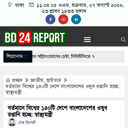
ঢাকা
১১:০৪:০৬ এএম
, শুক্রবার, ০৭ অগাস্ট ২০২৬,
২৩ শ্রাবণ ১৪৩৩ বঙ্গাব্দ
শিরোনাম ::
নওফেলের বাসভবনে অগ্নিসংযোগের চেষ্টা, সিসিটিভিতে ৭
প্রচ্ছদ
জাতীয়
,
স্লাইডার
হার ছাড়াই মার্কিন ঘাঁটিতে নিখুঁত হামলা চালান ইরানি
বর্তমানে বিশ্বের ১৪০টি দেশে বাংলাদেশের ওষুধ রপ্তানি হচ্ছে:
স্বাস্থ্যমন্ত্রী
গ্রস্ত ১০০ পরিবারকে নতুন ঘর দেবেন প্রধানমন্ত্রী
বর্তমানে বিশ্বের ১৪০টি দেশে বাংলাদেশের ওষুধ
রপ্তানি হচ্ছে: স্বাস্থ্যমন্ত্রী
ত্তিকর ছবি তুলে লন্ডনে বয়ফ্রেন্ডের কাছে পাঠাতেন
ডেস্ক রিপোর্ট