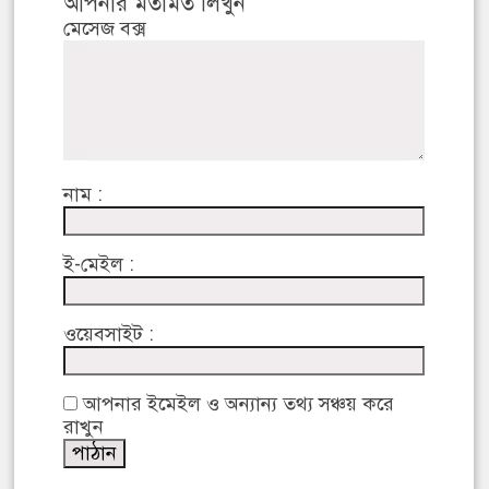
আপনার মতামত লিখুন
মেসেজ বক্স
নাম :
ই-মেইল :
ওয়েবসাইট :
আপনার ইমেইল ও অন্যান্য তথ্য সঞ্চয় করে
রাখুন