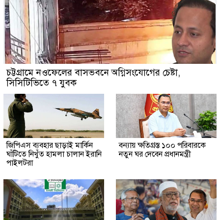
চট্টগ্রামে নওফেলের বাসভবনে অগ্নিসংযোগের চেষ্টা,
সিসিটিভিতে ৭ যুবক
জিপিএস ব্যবহার ছাড়াই মার্কিন
বন্যায় ক্ষতিগ্রস্ত ১০০ পরিবারকে
ঘাঁটিতে নিখুঁত হামলা চালান ইরানি
নতুন ঘর দেবেন প্রধানমন্ত্রী
পাইলটরা