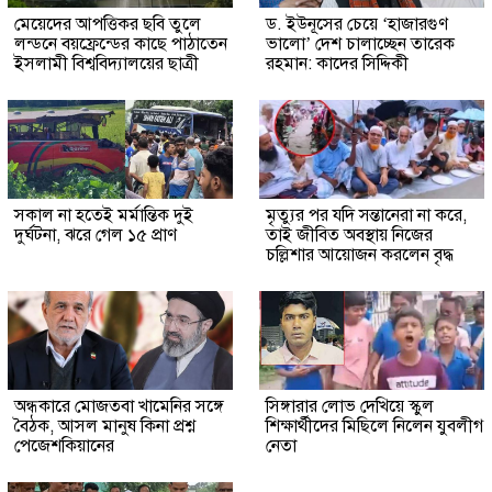
মেয়েদের আপত্তিকর ছবি তুলে
ড. ইউনূসের চেয়ে ‘হাজারগুণ
লন্ডনে বয়ফ্রেন্ডের কাছে পাঠাতেন
ভালো’ দেশ চালাচ্ছেন তারেক
ইসলামী বিশ্ববিদ্যালয়ের ছাত্রী
রহমান: কাদের সিদ্দিকী
সকাল না হতেই মর্মান্তিক দুই
মৃত্যুর পর যদি সন্তানেরা না করে,
দুর্ঘটনা, ঝরে গেল ১৫ প্রাণ
তাই জীবিত অবস্থায় নিজের
চল্লিশার আয়োজন করলেন বৃদ্ধ
অন্ধকারে মোজতবা খামেনির সঙ্গে
সিঙ্গারার লোভ দেখিয়ে স্কুল
বৈঠক, আসল মানুষ কিনা প্রশ্ন
শিক্ষার্থীদের মিছিলে নিলেন যুবলীগ
পেজেশকিয়ানের
নেতা