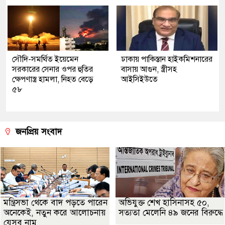
সৌদি-সমর্থিত ইয়েমেন
ঢাকায় পাকিস্তান হাইকমিশনারের
সরকারের সেনার ওপর হুতির
বাসায় আগুন, স্ত্রীসহ
ক্ষেপণাস্ত্র হামলা, নিহত বেড়ে
আইসিইউতে
৫৮
জনপ্রিয় সংবাদ
মন্ত্রিসভা থেকে বাদ পড়তে পারেন
অভিযুক্ত শেখ হাসিনাসহ ৫০,
অনেকেই, নতুন করে আলোচনায়
সত্যতা মেলেনি ৪৯ জনের বিরুদ্ধে
যেসব নাম