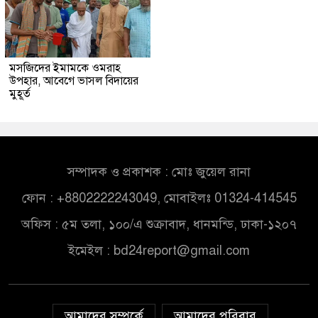
মসজিদের ইমামকে ওমরাহ
উপহার, আবেগে ভাসল বিদায়ের
মুহূর্ত
সম্পাদক ও প্রকাশক : মোঃ জুয়েল রানা
ফোন : +8802222243049, মোবাইলঃ 01324-414545
অফিস : ৫ম তলা, ১০০/এ শুক্রাবাদ, ধানমন্ডি, ঢাকা-১২০৭
ইমেইল :
bd24report@gmail.com
আমাদের সম্পর্কে
আমাদের পরিবার