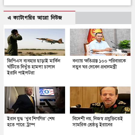
এ ক্যাটাগরির আরো নিউজ
জিপিএস ব্যবহার ছাড়াই মার্কিন
বন্যায় ক্ষতিগ্রস্ত ১০০ পরিবারকে
ঘাঁটিতে নিখুঁত হামলা চালান
নতুন ঘর দেবেন প্রধানমন্ত্রী
ইরানি পাইলটরা
ইরান যুদ্ধ ‘খুব শিগগির’ শেষ
বিদেশী নয়, নিজস্ব প্রযুক্তিতেই
হতে পারে: ট্রাম্প
সামরিক শ্রেষ্ঠত্ব ইরানের