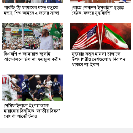
পাবজি-ফ্রি ফায়ারের দ্বন্দ্বে বন্ধুকে
রোমে লেবানন-ইসরাইল চূড়ান্ত
হত্যা, শিশু আইনে ২ জনের সাজা
বৈঠক, নজরে যুদ্ধবিরতি
বিএনপি ও জামায়াত জুলাই
যুক্তরাষ্ট্র নতুন হামলা চালালে
আন্দোলনে ছিল না: ফয়জুল করীম
উপসাগরীয় দেশগুলোও নিরাপদ
থাকবে না: ইরান
সেমিফাইনালে ইংল্যান্ডকে
হারানোর দিনটিকে ‘জাতীয় দিবস’
ঘোষণা আর্জেন্টিনার