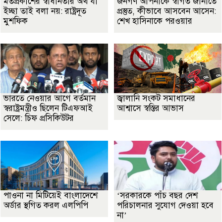
মতপ্রকাশের স্বাধীনতার অর্থ যা
জনগণ আপনাকে স্বাগত জানাতে
ইচ্ছা তাই বলা নয়: রাষ্ট্রদূত
প্রস্তুত, কীভাবে আসবেন আসেন:
মুশফিক
শেখ হাসিনাকে পরওয়ার
ভারতে নেওয়ার আগে বর্তমান
জ্বালানি সংকট সমাধানের
স্বরাষ্ট্রমন্ত্রীও ছিলেন টিএফআই
আশ্বাসে স্বস্তির আভাস
সেলে: চিফ প্রসিকিউটর
পাওনা না মিটিয়েই বাংলাদেশে
‘সরকারকে পাঁচ বছর দেশ
অর্ডার স্থগিত করল এলপিপি
পরিচালনার সুযোগ দেওয়া হবে
না’