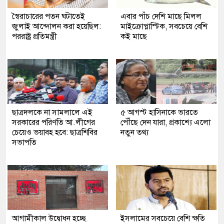
স্বৈরাচারের পতন ঘটাতেই
এবার পাঁচ দেশি মাছে মিলল
জুলাই আন্দোলন করা হয়েছিল:
মাইক্রোপ্লাস্টিক, সবচেয়ে বেশি
পররাষ্ট্র প্রতিমন্ত্রী
কই মাছে
ছাত্রদলকে না সামলালে এই
৫ আগস্ট হাসিনাকে ভারতে
সরকারের পরিণতি আ.লীগের
পৌঁছে দেন যারা, প্রকাশ্যে এলো
চেয়েও ভয়াবহ হবে: ছাত্রশিবির
নতুন তথ্য
সভাপতি
আগামীকাল উদ্বোধন হচ্ছে
ইসলামের সবচেয়ে বেশি ক্ষতি