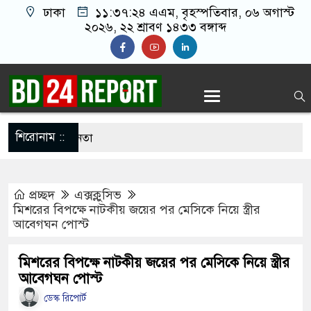
ঢাকা
১১:৩৭:২৫ এএম
, বৃহস্পতিবার, ০৬ অগাস্ট
২০২৬, ২২ শ্রাবণ ১৪৩৩ বঙ্গাব্দ
শিরোনাম ::
ন বিএনপির ৬ নেতা
রগঞ্জে ফ্যামিলি কার্ড দেবেন প্রধানমন্ত্রী
প্রচ্ছদ
এক্সক্লুসিভ
ে নতুন বাহিনী, খসড়া আইন প্রকাশ
মিশরের বিপক্ষে নাটকীয় জয়ের পর মেসিকে নিয়ে স্ত্রীর
আবেগঘন পোস্ট
াইয়ে পুলিশকে পিটিয়ে র’ক্তা’ক্ত করা হয়েছে, সে দৃশ্য
মিশরের বিপক্ষে নাটকীয় জয়ের পর মেসিকে নিয়ে স্ত্রীর
আবেগঘন পোস্ট
প্রাইভেট ক্লিনিকে রোগী দেখছিলেন চিকিৎসক,
ডেস্ক রিপোর্ট