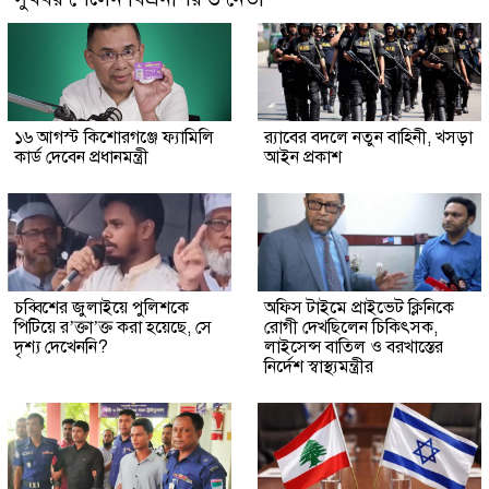
১৬ আগস্ট কিশোরগঞ্জে ফ্যামিলি
র‍্যাবের বদলে নতুন বাহিনী, খসড়া
কার্ড দেবেন প্রধানমন্ত্রী
আইন প্রকাশ
চব্বিশের জুলাইয়ে পুলিশকে
অফিস টাইমে প্রাইভেট ক্লিনিকে
পিটিয়ে র’ক্তা’ক্ত করা হয়েছে, সে
রোগী দেখছিলেন চিকিৎসক,
দৃশ্য দেখেননি?
লাইসেন্স বাতিল ও বরখাস্তের
নির্দেশ স্বাস্থ্যমন্ত্রীর