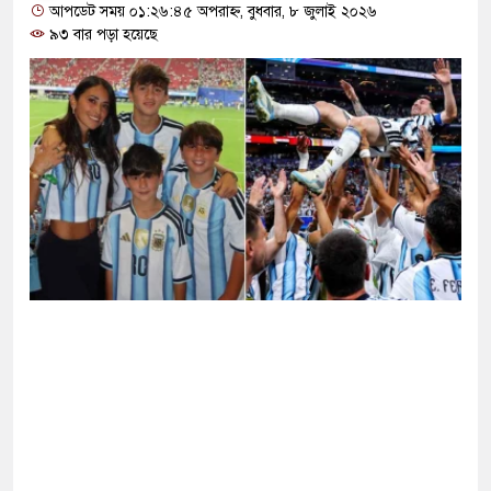
রখাস্তের নির্দেশ স্বাস্থ্যমন্ত্রীর
আপডেট সময় ০১:২৬:৪৫ অপরাহ্ন, বুধবার, ৮ জুলাই ২০২৬
৯৩ বার পড়া হয়েছে
য়ারের দ্বন্দ্বে বন্ধুকে হত্যা, শিশু আইনে ২ জনের সাজা
ইসরাইল চূড়ান্ত বৈঠক, নজরে যুদ্ধবিরতি
ামায়াত জুলাই আন্দোলনে ছিল না: ফয়জুল করীম
র নতুন হামলা চালালে উপসাগরীয় দেশগুলোও নিরাপদ থাকবে
 ইংল্যান্ডকে হারানোর দিনটিকে ‘জাতীয় দিবস’ ঘোষণা