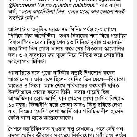
@leomessi Ya no quedan palabras.”
যার বাংলা
অর্থ,
“চলো আর্জেন্টিনা! লিও, বলার মতো আর কোনো শব্দই
অবশিষ্ট নেই।”
আটলান্টায় অনুষ্ঠিত ম্যাচে ৭৮ মিনিট পর্যন্ত ২-০ গোলে
পিছিয়ে ছিল আর্জেন্টিনা। তখন বিদায়ের শঙ্কা ঘিরে ধরেছিল
বিশ্বচ্যাম্পিয়নদের। কিন্তু শেষ ১৩ মিনিটে দুর্দান্ত প্রত্যাবর্তন
করে টানা তিন গোল আদায় করে নেয় লিওনেল স্কালোনির
দল। ৩-২ ব্যবধানে জয় তুলে নিয়ে নিশ্চিত করে কোয়ার্টার
ফাইনালের টিকিট।
গ্যালারিতে বসে পুরো নাটকীয় লড়াই উপভোগ করেন
আন্তোনেলা। তার সঙ্গে ছিলেন মেসির তিন ছেলে—থিয়াগো,
মাতেও ও সিরো। ম্যাচ শেষে পরিবারের কয়েকটি ছবিও
ইনস্টাগ্রামে শেয়ার করেন তিনি। সবার গায়েই ছিল
আর্জেন্টিনার হোম জার্সি, যার পেছনে লেখা মেসির বিখ্যাত
১০ নম্বর। ভিআইপি বক্সে তোলা আরও কিছু ছবিতে দেখা
যায়, নিজের ‘মেসি’ লেখা জার্সি আর পরিচিত নীল হার্মেস
কেলি ব্যাগ হাতে আন্তোনেলাকে।
শৈশবে দন্তচিকিৎসক হওয়ার স্বপ্ন দেখলেও, পরে সেই পথ
বদলে মেসির জীবনের সবচেয়ে নির্ভরযোগ্য সঙ্গী হয়ে ওঠেন