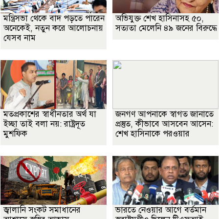
মন্ত্রিসভা থেকে বাদ পড়তে পারেন
অভিযুক্ত শেখ হাসিনাসহ ৫০,
অনেকেই, নতুন করে আলোচনায়
সত্যতা মেলেনি ৪৯ জনের বিরুদ্ধে
যেসব নাম
মতপ্রকাশের স্বাধীনতার অর্থ যা
জনগণ আপনাকে স্বাগত জানাতে
ইচ্ছা তাই বলা নয়: রাষ্ট্রদূত
প্রস্তুত, কীভাবে আসবেন আসেন:
মুশফিক
শেখ হাসিনাকে পরওয়ার
জ্বালানি সংকট সমাধানের
ভারতে নেওয়ার আগে বর্তমান