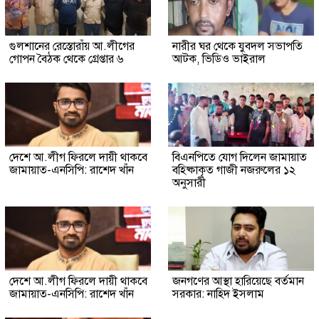
গুলশানের রেস্তোরাঁয় আ.লীগের
নারীর ঘর থেকে যুবদল সভাপতি
গোপন বৈঠক থেকে গ্রেপ্তার ৬
আটক, ভিডিও ভাইরাল
দেশে আ.লীগ ফিরলে দায়ী থাকবে
বিএনপিতে যোগ দিলেন জামায়াত
জামায়াত-এনসিপি: রাশেদ খাঁন
বহিষ্কাকৃত গাজী নজরুলের ১২
অনুসারী
দেশে আ.লীগ ফিরলে দায়ী থাকবে
জনগণের আস্থা হারিয়েছে বর্তমান
জামায়াত-এনসিপি: রাশেদ খাঁন
সরকার: নাহিদ ইসলাম