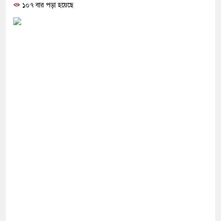
োগ দিলেন জামায়াত বহিষ্কাকৃত গাজী নজরুলের ১২
১০৭ বার পড়া হয়েছে
 ফিরলে দায়ী থাকবে জামায়াত-এনসিপি: রাশেদ খাঁন
থা হারিয়েছে বর্তমান সরকার: নাহিদ ইসলাম
ক্ষা করতে ন্যাটোভুক্ত দেশে হামলা চালাতে পারে রাশিয়া