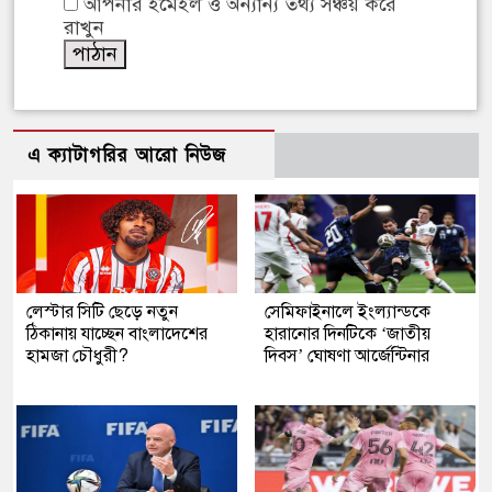
আপনার ইমেইল ও অন্যান্য তথ্য সঞ্চয় করে
রাখুন
এ ক্যাটাগরির আরো নিউজ
লেস্টার সিটি ছেড়ে নতুন
সেমিফাইনালে ইংল্যান্ডকে
ঠিকানায় যাচ্ছেন বাংলাদেশের
হারানোর দিনটিকে ‘জাতীয়
হামজা চৌধুরী?
দিবস’ ঘোষণা আর্জেন্টিনার