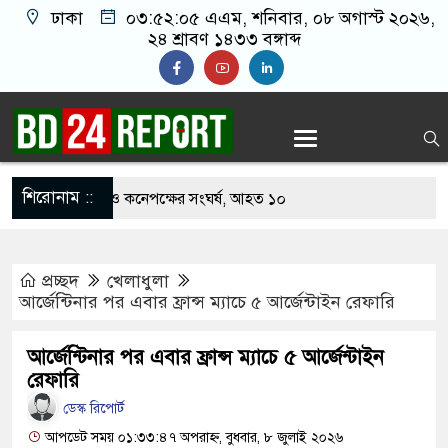
ঢাকা
০৩:৫২:০৬ এএম
, শনিবার, ০৮ অগাস্ট ২০২৬,
২৪ শ্রাবণ ১৪৩৩ বঙ্গাব্দ
শিরোনাম ::
খাবার নিয়ে বর ও কনেপক্ষের সংঘর্ষ, আহত ১০
ারির টিকিটে ৩০ লাখ টাকা পাচ্ছেন কৃষক হানিফ
প্রচ্ছদ
খেলাধুলা
 শঙ্কায় দেশজুড়ে পুলিশের সতর্কতা জারি
আর্জেন্টিনার পর এবার ফ্রান্স ম্যাচে ৫ আর্জেন্টাইন রেফারি
স্তোরাঁয় আ.লীগের গোপন বৈঠক থেকে গ্রেপ্তার ৬
আর্জেন্টিনার পর এবার ফ্রান্স ম্যাচে ৫ আর্জেন্টাইন
েকে যুবদল সভাপতি আটক, ভিডিও ভাইরাল
রেফারি
ডেস্ক রিপোর্ট
 ফিরলে দায়ী থাকবে জামায়াত-এনসিপি: রাশেদ খাঁন
আপডেট সময় ০১:৩৩:৪৭ অপরাহ্ন, বুধবার, ৮ জুলাই ২০২৬