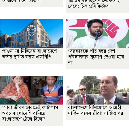
আশ্বাসে স্বস্তির আভাস
স্বরাষ্ট্রমন্ত্রীও ছিলেন টিএফআই
সেলে: চিফ প্রসিকিউটর
পাওনা না মিটিয়েই বাংলাদেশে
‘সরকারকে পাঁচ বছর দেশ
অর্ডার স্থগিত করল এলপিপি
পরিচালনার সুযোগ দেওয়া হবে
না’
‘সারা জীবন ভারতেই কাটালাম,
বাংলাদেশে বিনিয়োগে আগ্রহী
অথচ বাংলাদেশি বানিয়ে
মার্কিন ব্যবসায়ীরা: সার্জিও গর
বাংলাদেশে ঠেলে দিলো’