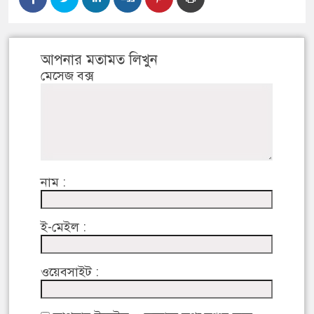
আপনার মতামত লিখুন
মেসেজ বক্স
নাম :
ই-মেইল :
ওয়েবসাইট :