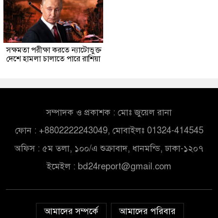
সক্ষমতা পরীক্ষা করতে ন্যাটোভুক্ত
দেশে হামলা চালাতে পারে রাশিয়া
সম্পাদক ও প্রকাশক : মোঃ জুয়েল রানা
ফোন : +8802222243049, মোবাইলঃ 01324-414545
অফিস : ৫ম তলা, ১০০/এ শুক্রাবাদ, ধানমন্ডি, ঢাকা-১২০৭
ইমেইল :
bd24report@gmail.com
আমাদের সম্পর্কে
আমাদের পরিবার