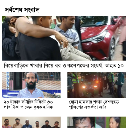
সর্বশেষ সংবাদ
বিয়েবাড়িতে খাবার নিয়ে বর ও কনেপক্ষের সংঘর্ষ, আহত ১০
২০ টাকার লটারির টিকিটে ৩০
বোমা হামলার শঙ্কায় দেশজুড়ে
লাখ টাকা পাচ্ছেন কৃষক হানিফ
পুলিশের সতর্কতা জারি