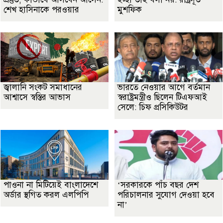
শেখ হাসিনাকে পরওয়ার
মুশফিক
জ্বালানি সংকট সমাধানের
ভারতে নেওয়ার আগে বর্তমান
আশ্বাসে স্বস্তির আভাস
স্বরাষ্ট্রমন্ত্রীও ছিলেন টিএফআই
সেলে: চিফ প্রসিকিউটর
পাওনা না মিটিয়েই বাংলাদেশে
‘সরকারকে পাঁচ বছর দেশ
অর্ডার স্থগিত করল এলপিপি
পরিচালনার সুযোগ দেওয়া হবে
না’