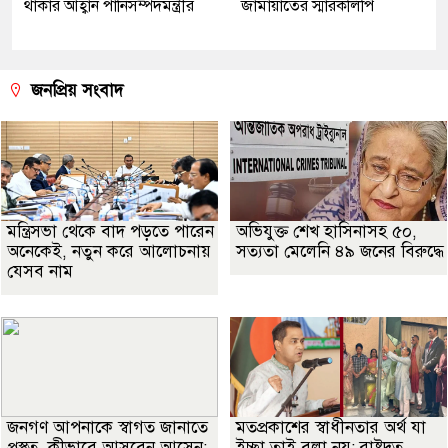
থাকার আহ্বান পানিসম্পদমন্ত্রীর
জামায়াতের স্মারকলিপি
জনপ্রিয় সংবাদ
মন্ত্রিসভা থেকে বাদ পড়তে পারেন
অভিযুক্ত শেখ হাসিনাসহ ৫০,
অনেকেই, নতুন করে আলোচনায়
সত্যতা মেলেনি ৪৯ জনের বিরুদ্ধে
যেসব নাম
জনগণ আপনাকে স্বাগত জানাতে
মতপ্রকাশের স্বাধীনতার অর্থ যা
প্রস্তুত, কীভাবে আসবেন আসেন:
ইচ্ছা তাই বলা নয়: রাষ্ট্রদূত