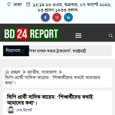
ঢাকা
১২:১৯:২৭ এএম
, শুক্রবার, ০৭ অগাস্ট ২০২৬,
২৩ শ্রাবণ ১৪৩৩ বঙ্গাব্দ
শিরোনাম ::
ির্মুহভাবে তালিকা প্রণয়ন করবে ট্রাস্কফোর্স: স্বরাষ্ট্রমন্ত্রী
 নয় আমাদের মিত্র, অচিরেই আমাদের সঙ্গে মিশে যাবে:
প্রচ্ছদ
জাতীয়
,
সারাদেশ
ভিপি প্রার্থী সাদিক কায়েম: ‘শিক্ষার্থীদের কথাই আমাদের
কথা’।
র ইমামতি নয়, জাতির দায়িত্ব নিতে হবে ওলামায়ে
দ্দীন
ভিপি প্রার্থী সাদিক কায়েম: ‘শিক্ষার্থীদের কথাই
আমাদের কথা’।
মসজিদ থেকে খুলে ফেলা হচ্ছে মাইক, শুভেন্দু বলছেন-
ডেস্ক রিপোর্ট