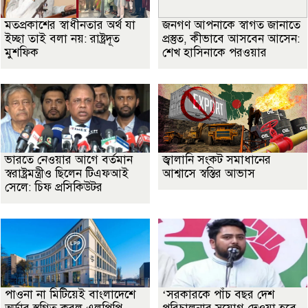
মতপ্রকাশের স্বাধীনতার অর্থ যা
জনগণ আপনাকে স্বাগত জানাতে
ইচ্ছা তাই বলা নয়: রাষ্ট্রদূত
প্রস্তুত, কীভাবে আসবেন আসেন:
মুশফিক
শেখ হাসিনাকে পরওয়ার
ভারতে নেওয়ার আগে বর্তমান
জ্বালানি সংকট সমাধানের
স্বরাষ্ট্রমন্ত্রীও ছিলেন টিএফআই
আশ্বাসে স্বস্তির আভাস
সেলে: চিফ প্রসিকিউটর
পাওনা না মিটিয়েই বাংলাদেশে
‘সরকারকে পাঁচ বছর দেশ