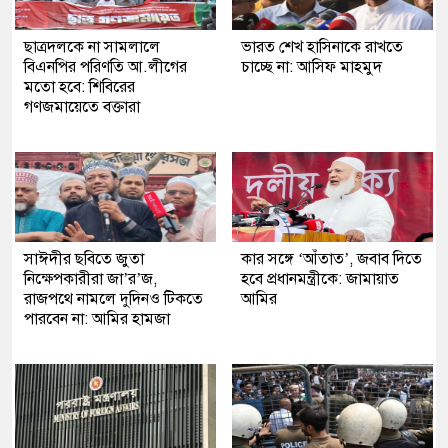
ছাত্রদলকে না সামলালে
ভারত শেখ হাসিনাকে রাখতে
বিএনপির পরিণতি আ.লীগের
চাচ্ছে না: আসিফ মাহমুদ
মতো হবে: শিবিরের
গণজমায়েতে বক্তারা
সাঈদীর ছবিতে জুতা
কার সঙ্গে ‘আঁতাত’, জবাব দিতে
নিক্ষেপকারীরা জা’র’জ,
হবে প্রধানমন্ত্রীকে: জামায়াত
রাজপথে নামলে দুদিনও টিকতে
আমির
পারবেন না: আমির হামজা