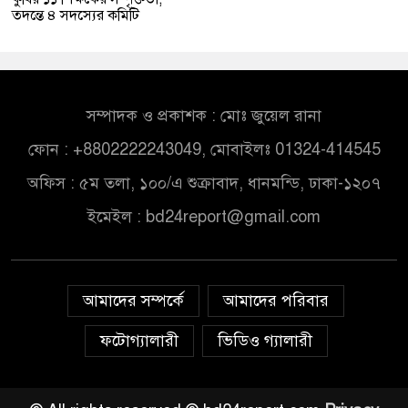
তদন্তে ৪ সদস্যের কমিটি
সম্পাদক ও প্রকাশক : মোঃ জুয়েল রানা
ফোন : +8802222243049, মোবাইলঃ 01324-414545
অফিস : ৫ম তলা, ১০০/এ শুক্রাবাদ, ধানমন্ডি, ঢাকা-১২০৭
ইমেইল :
bd24report@gmail.com
আমাদের সম্পর্কে
আমাদের পরিবার
ফটোগ্যালারী
ভিডিও গ্যালারী