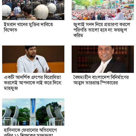
ইমরান খানের মুক্তির দাবিতে
জুলাই সনদ নিয়ে প্রতারণা করলে
বিক্ষোভ
পরিণতি ভালো হবে না: ফয়জুল
করিম
একটি আদর্শিক গ্রুপের বিরোধিতা
বৈষম্যহীন বাংলাদেশ বিনির্মাণের
করলেই আপনাকে নাই করে দিবে:
আহ্বান ভারপ্রাপ্ত স্পিকারের
মাহফুজ
হাসিনাকে ফেরানোর অভিযোগে
কুবির ১১ শিক্ষকের সম্পৃক্ততা,