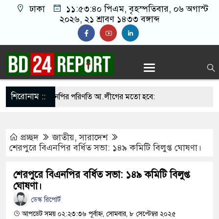
ঢাকা
১১:৫৩:৪১ পিএম
, বৃহস্পতিবার, ০৬ অগাস্ট
২০২৬, ২১ শ্রাবণ ১৪৩৩ বঙ্গাব্দ
শিরোনাম ::
া সামলালে বিএনপির পরিণতি আ.লীগের মতো হবে:
েতে বক্তারা
প্রচ্ছদ
জাতীয়
,
সারাদেশ
সিনাকে রাখতে চাচ্ছে না: আসিফ মাহমুদ
শেরপুরে বিএনপির বর্ধিত সভা: ১৪৯ কমিটি বিলুপ্ত ঘোষণা।
ে জুতা নিক্ষেপকারীরা জা’র’জ, রাজপথে নামলে
শেরপুরে বিএনপির বর্ধিত সভা: ১৪৯ কমিটি বিলুপ্ত
ারবেন না: আমির হামজা
ঘোষণা।
ডেস্ক রিপোর্ট
ঁতাত’, জবাব দিতে হবে প্রধানমন্ত্রীকে: জামায়াত আমির
আপডেট সময় ০২:২৩:৩৬ পূর্বাহ্ন, সোমবার, ৮ সেপ্টেম্বর ২০২৫