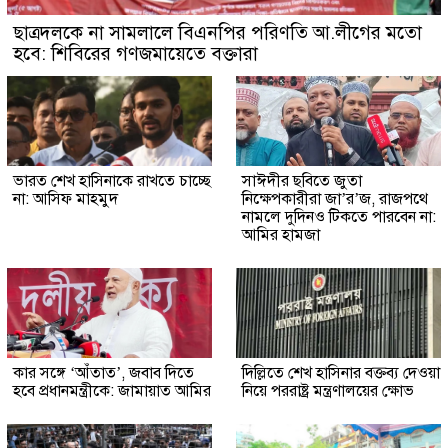
ছাত্রদলকে না সামলালে বিএনপির পরিণতি আ.লীগের মতো
হবে: শিবিরের গণজমায়েতে বক্তারা
ভারত শেখ হাসিনাকে রাখতে চাচ্ছে
সাঈদীর ছবিতে জুতা
না: আসিফ মাহমুদ
নিক্ষেপকারীরা জা’র’জ, রাজপথে
নামলে দুদিনও টিকতে পারবেন না:
আমির হামজা
কার সঙ্গে ‘আঁতাত’, জবাব দিতে
দিল্লিতে শেখ হাসিনার বক্তব্য দেওয়া
হবে প্রধানমন্ত্রীকে: জামায়াত আমির
নিয়ে পররাষ্ট্র মন্ত্রণালয়ের ক্ষোভ