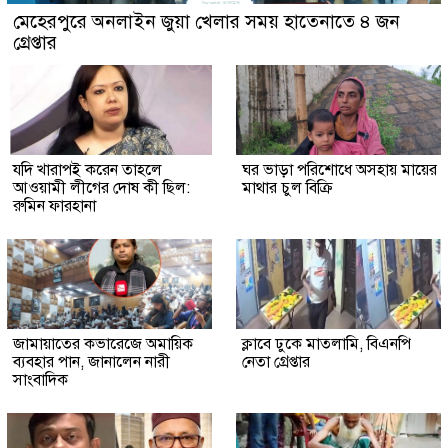
মেহেরপুরে অনলাইন জুয়া খেলার সময় হাতেনাতে ৪ জন
গ্রেপ্তার
যদি খারাপই করেন তাহলে
ঘর ভাড়া পরিশোধে অসহায় মায়ের
আওয়ামী লীগের দোষ কী ছিল:
মাথার চুল বিক্রি
রুমিন ফারহানা
জামায়াতের কভারেজে অমায়িক
ক্লাবে ঢুকে মাতলামি, বিএনপি
ব্যবহার পান, জানালেন নারী
নেতা গ্রেপ্তার
সাংবাদিক