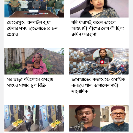
মেহেরপুরে অনলাইন জুয়া
যদি খারাপই করেন তাহলে
খেলার সময় হাতেনাতে ৪ জন
আওয়ামী লীগের দোষ কী ছিল:
গ্রেপ্তার
রুমিন ফারহানা
ঘর ভাড়া পরিশোধে অসহায়
জামায়াতের কভারেজে অমায়িক
মায়ের মাথার চুল বিক্রি
ব্যবহার পান, জানালেন নারী
সাংবাদিক