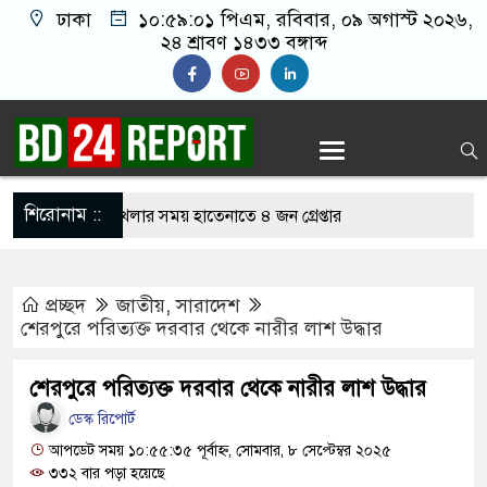
ঢাকা
১০:৫৯:০২ পিএম
, রবিবার, ০৯ অগাস্ট ২০২৬,
২৪ শ্রাবণ ১৪৩৩ বঙ্গাব্দ
শিরোনাম ::
নলাইন জুয়া খেলার সময় হাতেনাতে ৪ জন গ্রেপ্তার
 করেন তাহলে আওয়ামী লীগের দোষ কী ছিল: রুমিন
প্রচ্ছদ
জাতীয়
,
সারাদেশ
শেরপুরে পরিত্যক্ত দরবার থেকে নারীর লাশ উদ্ধার
িশোধে অসহায় মায়ের মাথার চুল বিক্রি
শেরপুরে পরিত্যক্ত দরবার থেকে নারীর লাশ উদ্ধার
কভারেজে অমায়িক ব্যবহার পান, জানালেন নারী
ডেস্ক রিপোর্ট
আপডেট সময় ১০:৫৫:৩৫ পূর্বাহ্ন, সোমবার, ৮ সেপ্টেম্বর ২০২৫
৩৩২ বার পড়া হয়েছে