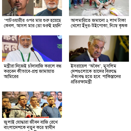
‘পাটওয়ারীর ওপর মার শুরু হয়েছে
আলমারিতে জমানো ২ লাখ টাকা
কেবল, আসল মার তো শুরুই হয়নি’
খেলো ইঁদুর-উইপোকা, নিঃস্ব কৃষক
মন্ত্রীরা নিজেই চাঁদাবাজি করলে বন্ধ
ইসরায়েল ‘অবৈধ’, মুসলিম
করবেন কীভাবে-প্রশ্ন জামায়াত
দেশগুলোকে তাদের বিরুদ্ধে
আমিরের
ঐক্যবদ্ধ হতে হবে: পাকিস্তানের
প্রতিরক্ষামন্ত্রী
জুলাই যোদ্ধারা জীবন বাজি রেখে
বাংলাদেশকে নতুন করে স্বাধীন