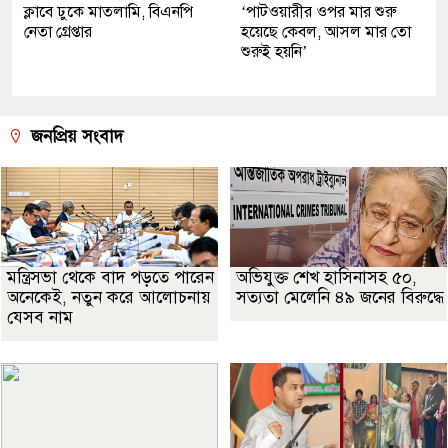
ক্লাবে ঢুকে মাতলামি, বিএনপি
‘পাটওয়ারীর ওপর মার শুরু
নেতা গ্রেপ্তার
হয়েছে কেবল, আসল মার তো
শুরুই হয়নি’
জনপ্রিয় সংবাদ
মন্ত্রিসভা থেকে বাদ পড়তে পারেন
অভিযুক্ত শেখ হাসিনাসহ ৫০,
অনেকেই, নতুন করে আলোচনায়
সত্যতা মেলেনি ৪৯ জনের বিরুদ্ধে
যেসব নাম