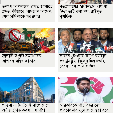
জনগণ আপনাকে স্বাগত জানাতে
মতপ্রকাশের স্বাধীনতার অর্থ যা
প্রস্তুত, কীভাবে আসবেন আসেন:
ইচ্ছা তাই বলা নয়: রাষ্ট্রদূত
শেখ হাসিনাকে পরওয়ার
মুশফিক
জ্বালানি সংকট সমাধানের
ভারতে নেওয়ার আগে বর্তমান
আশ্বাসে স্বস্তির আভাস
স্বরাষ্ট্রমন্ত্রীও ছিলেন টিএফআই
সেলে: চিফ প্রসিকিউটর
পাওনা না মিটিয়েই বাংলাদেশে
‘সরকারকে পাঁচ বছর দেশ
অর্ডার স্থগিত করল এলপিপি
পরিচালনার সুযোগ দেওয়া হবে