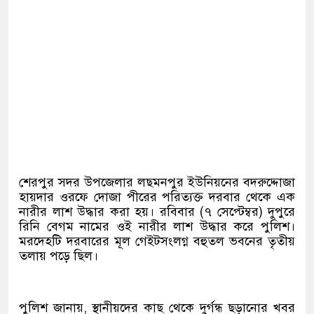
শেরপুর সদর উপজেলার লছমনপুর ইউনিয়নের বদরুদ্দোজা
হায়দার ওরফে দোজা পীরের পরিত্যক্ত দরবার থেকে এক
নারীর লাশ উদ্ধার করা হয়। রবিবার (৭ সেপ্টেম্বর) দুপুরে
রিনি বেগম নামের ওই নারীর লাশ উদ্ধার করে পুলিশ।
মরদেহটি দরবারের মূল গেইটসংলগ্ন বহুতল ভবনের তৃতীয়
তলায় পড়ে ছিল।
পুলিশ জানায়, স্থানীয়দের কাছ থেকে দুর্গন্ধ ছড়ানোর খবর