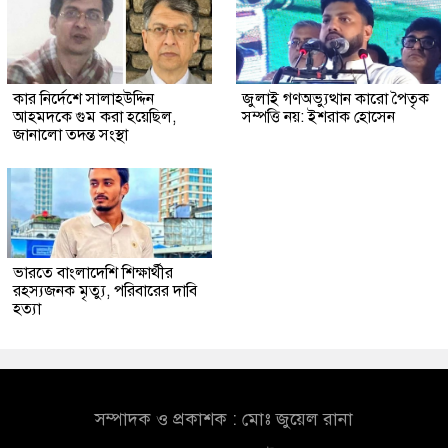
কার নির্দেশে সালাহউদ্দিন
জুলাই গণঅভ্যুত্থান কারো পৈতৃক
আহমদকে গুম করা হয়েছিল,
সম্পত্তি নয়: ইশরাক হোসেন
জানালো তদন্ত সংস্থা
ভারতে বাংলাদেশি শিক্ষার্থীর
রহস্যজনক মৃত্যু, পরিবারের দাবি
হত্যা
সম্পাদক ও প্রকাশক : মোঃ জুয়েল রানা