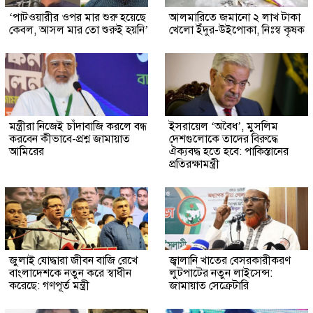
‘পাটওয়ারীর ওপর মার শুরু হয়েছে
আলমারিতে জমানো ২ লাখ টাকা
কেবল, আসল মার তো শুরুই হয়নি’
খেলো ইঁদুর-উইপোকা, নিঃস্ব কৃষক
মন্ত্রীরা নিজেই চাঁদাবাজি করলে বন্ধ
ইসরায়েল ‘অবৈধ’, মুসলিম
করবেন কীভাবে-প্রশ্ন জামায়াত
দেশগুলোকে তাদের বিরুদ্ধে
আমিরের
ঐক্যবদ্ধ হতে হবে: পাকিস্তানের
প্রতিরক্ষামন্ত্রী
জুলাই যোদ্ধারা জীবন বাজি রেখে
জ্বালানি খাতের বেসরকারীকরণ
বাংলাদেশকে নতুন করে স্বাধীন
লুটপাটের নতুন লাইসেন্স:
করেছে: গণপূর্ত মন্ত্রী
জামায়াত সেক্রেটারি