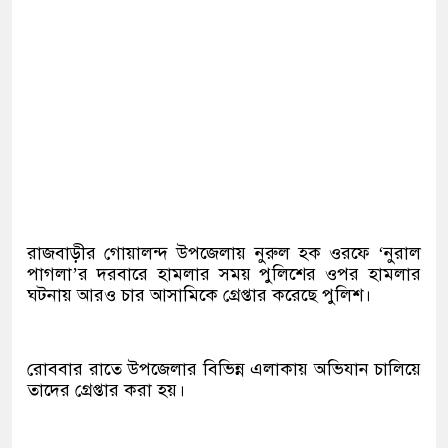
রাজবাড়ীর গোয়ালন্দ উপজেলায় নুরুল হক ওরফে ‘নুরাল
পাগলা’র দরবারে হামলার সময় পুলিশের ওপর হামলার
ঘটনায় আরও চার আসামিকে গ্রেপ্তার করেছে পুলিশ।
রোববার রা‌তে উপ‌জেলার বি‌ভিন্ন এলাকায় অ‌ভিযান চা‌লি‌য়ে
তা‌দের গ্রেপ্তার করা হয়।