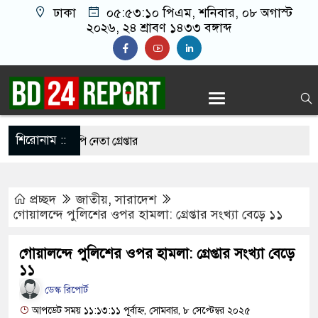
ঢাকা
০৫:৫৩:১১ পিএম
, শনিবার, ০৮ অগাস্ট
২০২৬, ২৪ শ্রাবণ ১৪৩৩ বঙ্গাব্দ
শিরোনাম ::
াতলামি, বিএনপি নেতা গ্রেপ্তার
 ওপর মার শুরু হয়েছে কেবল, আসল মার তো শুরুই
প্রচ্ছদ
জাতীয়
,
সারাদেশ
গোয়ালন্দে পুলিশের ওপর হামলা: গ্রেপ্তার সংখ্যা বেড়ে ১১
মানো ২ লাখ টাকা খেলো ইঁদুর-উইপোকা, নিঃস্ব কৃষক
গোয়ালন্দে পুলিশের ওপর হামলা: গ্রেপ্তার সংখ্যা বেড়ে
জেই চাঁদাবাজি করলে বন্ধ করবেন কীভাবে-প্রশ্ন জামায়াত
১১
ডেস্ক রিপোর্ট
আপডেট সময় ১১:১৩:১১ পূর্বাহ্ন, সোমবার, ৮ সেপ্টেম্বর ২০২৫