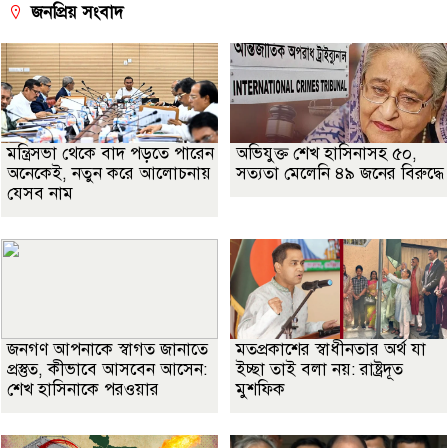
জনপ্রিয় সংবাদ
মন্ত্রিসভা থেকে বাদ পড়তে পারেন
অভিযুক্ত শেখ হাসিনাসহ ৫০,
অনেকেই, নতুন করে আলোচনায়
সত্যতা মেলেনি ৪৯ জনের বিরুদ্ধে
যেসব নাম
জনগণ আপনাকে স্বাগত জানাতে
মতপ্রকাশের স্বাধীনতার অর্থ যা
প্রস্তুত, কীভাবে আসবেন আসেন:
ইচ্ছা তাই বলা নয়: রাষ্ট্রদূত
শেখ হাসিনাকে পরওয়ার
মুশফিক