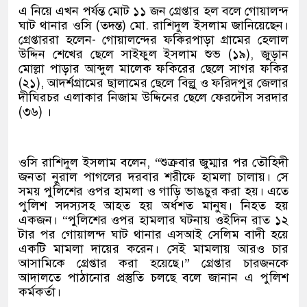
এ নিয়ে এখন পর্যন্ত মোট ১১ জন গ্রেপ্তার হ‌ল ব‌লে গোয়ালন্দ
ঘাট থানার ও‌সি (তদন্ত) মো. রা‌শিদুল ইসলাম জানিয়েছেন।‌
গ্রেপ্তাররা হলেন- গোয়ালন্দের ফ‌কিরপাড়া গ্রা‌মের হেলাল
উ‌দ্দিন শে‌খের ছে‌লে সাইফুল ইসলাম শুভ (১৯), জুড়ান
মোল্লা পাড়ার আব্দুল মা‌লেক ফকি‌রের ছে‌লে সাগর ফ‌কির
(২১), আদর্শগ্রা‌মের ছালা‌মের ছে‌লে বিল্লু ও ফ‌রিদপুর জেলার
দী‌ঘিরচর এলাকার নিজাম উ‌দ্দি‌নের ছে‌লে ফের‌দৌস সরদার
(৩৬) ।
ও‌সি রা‌শিদুল ইসলাম ব‌লেন, “শুক্রবার জুম্মার পর তৌহিদী
জনতা নুরাল পাগলের দরবার শরীফে হামলা চালায়। সে
সময় পুলিশের ওপর হামলা ও গা‌ড়ি ভাঙচুর করা হয়। এতে
পু‌লিশ সদস‌্যসহ আহত হয় অর্ধশত মানুষ। নিহত হয়
একজন। “পু‌লি‌শের ওপর হামলার ঘটনায় ওইদিন রাত ১২
টার পর গোয়ালন্দ ঘাট থানার এসআই সে‌লিম বা‌দী হ‌য়ে
এক‌টি মামলা‌ দা‌য়ের ক‌রেন। সেই মামলায় আরও চার
আসা‌মি‌কে গ্রেপ্তার করা হ‌য়ে‌ছে।” গ্রেপ্তার চারজনকে
আদাল‌তে পাঠা‌নোর প্রস্তু‌তি চলছে বলে জানান এ পুলিশ
কর্মকর্তা।