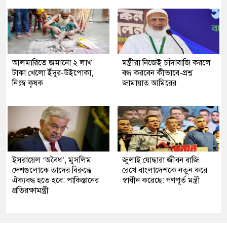
আলমারিতে জমানো ২ লাখ
মন্ত্রীরা নিজেই চাঁদাবাজি করলে
টাকা খেলো ইঁদুর-উইপোকা,
বন্ধ করবেন কীভাবে-প্রশ্ন
নিঃস্ব কৃষক
জামায়াত আমিরের
ইসরায়েল ‘অবৈধ’, মুসলিম
জুলাই যোদ্ধারা জীবন বাজি
দেশগুলোকে তাদের বিরুদ্ধে
রেখে বাংলাদেশকে নতুন করে
ঐক্যবদ্ধ হতে হবে: পাকিস্তানের
স্বাধীন করেছে: গণপূর্ত মন্ত্রী
প্রতিরক্ষামন্ত্রী