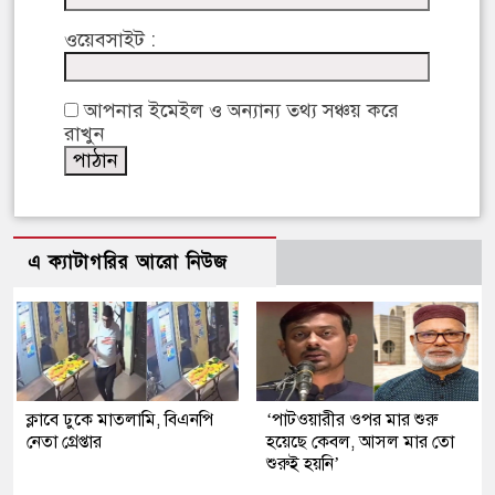
ওয়েবসাইট :
আপনার ইমেইল ও অন্যান্য তথ্য সঞ্চয় করে
রাখুন
এ ক্যাটাগরির আরো নিউজ
ক্লাবে ঢুকে মাতলামি, বিএনপি
‘পাটওয়ারীর ওপর মার শুরু
নেতা গ্রেপ্তার
হয়েছে কেবল, আসল মার তো
শুরুই হয়নি’