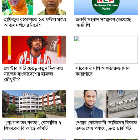
হাফিজুর রহমানকে ২৪ ঘণ্টার মধ্যে
জরুরি সংবাদ সম্মেলন ডেকেছে
আত্মসমর্পণের নির্দেশ
এনসিপি
লেস্টার সিটি ছেড়ে নতুন ঠিকানায়
সাবেক এমপি আখতারুজ্জামান
যাচ্ছেন বাংলাদেশের হামজা
কারাগারে
চৌধুরী?
‘গো/প/ন তৎপরতা’, বেরোবির ৭
শেয়ার কেলেঙ্কারি: সাকিবের বিরুদ্ধে
শিক্ষকের বি’রু’দ্ধে কমিটি
তদন্ত শেষ পর্যায়ে, দ্রুত চার্জশিট