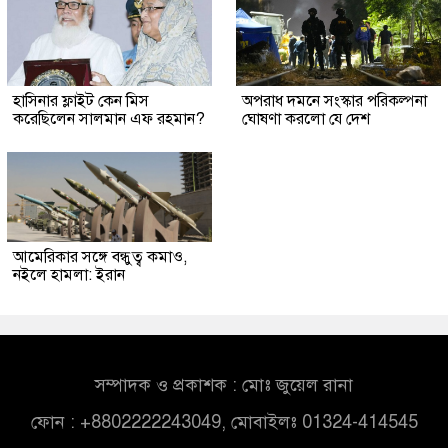
হাসিনার ফ্লাইট কেন মিস
অপরাধ দমনে সংস্কার পরিকল্পনা
করেছিলেন সালমান এফ রহমান?
ঘোষণা করলো যে দেশ
আমেরিকার সঙ্গে বন্ধুত্ব কমাও,
নইলে হামলা: ইরান
সম্পাদক ও প্রকাশক : মোঃ জুয়েল রানা
ফোন : +8802222243049, মোবাইলঃ 01324-414545