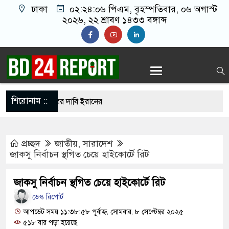
ঢাকা
০২:২৪:০৭ পিএম
, বৃহস্পতিবার, ০৬ অগাস্ট
২০২৬, ২২ শ্রাবণ ১৪৩৩ বঙ্গাব্দ
শিরোনাম ::
ুপ্তচর গ্রেপ্তারের দাবি ইরানের
ানকে ২৪ ঘণ্টার মধ্যে আত্মসমর্পণের নির্দেশ
প্রচ্ছদ
জাতীয়
,
সারাদেশ
দ সম্মেলন ডেকেছে এনসিপি
জাকসু নির্বাচন স্থগিত চেয়ে হাইকোর্টে রিট
ি ছেড়ে নতুন ঠিকানায় যাচ্ছেন বাংলাদেশের হামজা
জাকসু নির্বাচন স্থগিত চেয়ে হাইকোর্টে রিট
ডেস্ক রিপোর্ট
 আখতারুজ্জামান কারাগারে
আপডেট সময় ১১:৩৮:৫৮ পূর্বাহ্ন, সোমবার, ৮ সেপ্টেম্বর ২০২৫
৫১৮ বার পড়া হয়েছে