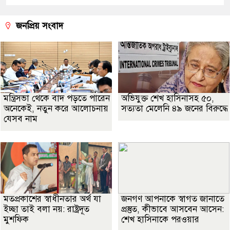
জনপ্রিয় সংবাদ
মন্ত্রিসভা থেকে বাদ পড়তে পারেন
অভিযুক্ত শেখ হাসিনাসহ ৫০,
অনেকেই, নতুন করে আলোচনায়
সত্যতা মেলেনি ৪৯ জনের বিরুদ্ধে
যেসব নাম
মতপ্রকাশের স্বাধীনতার অর্থ যা
জনগণ আপনাকে স্বাগত জানাতে
ইচ্ছা তাই বলা নয়: রাষ্ট্রদূত
প্রস্তুত, কীভাবে আসবেন আসেন:
মুশফিক
শেখ হাসিনাকে পরওয়ার