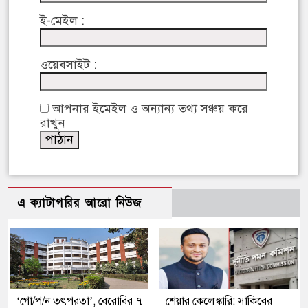
ই-মেইল :
ওয়েবসাইট :
আপনার ইমেইল ও অন্যান্য তথ্য সঞ্চয় করে
রাখুন
এ ক্যাটাগরির আরো নিউজ
‘গো/প/ন তৎপরতা’, বেরোবির ৭
শেয়ার কেলেঙ্কারি: সাকিবের