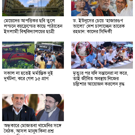
মেয়েদের আপত্তিকর ছবি তুলে
ড. ইউনূসের চেয়ে ‘হাজারগুণ
লন্ডনে বয়ফ্রেন্ডের কাছে পাঠাতেন
ভালো’ দেশ চালাচ্ছেন তারেক
ইসলামী বিশ্ববিদ্যালয়ের ছাত্রী
রহমান: কাদের সিদ্দিকী
সকাল না হতেই মর্মান্তিক দুই
মৃত্যুর পর যদি সন্তানেরা না করে,
দুর্ঘটনা, ঝরে গেল ১৫ প্রাণ
তাই জীবিত অবস্থায় নিজের
চল্লিশার আয়োজন করলেন বৃদ্ধ
অন্ধকারে মোজতবা খামেনির সঙ্গে
বৈঠক, আসল মানুষ কিনা প্রশ্ন