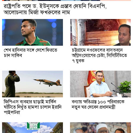
রাষ্ট্রপতি পদে ড. ইউনূসকে প্রস্তাব দেয়নি বিএনপি,
আলোচনায় মির্জা ফখরুলের নাম
শেখ হাসিনার সঙ্গে দেশে ফিরতে
চট্টগ্রামে নওফেলের বাসভবনে
চান সাকিব
অগ্নিসংযোগের চেষ্টা, সিসিটিভিতে
৭ যুবক
জিপিএস ব্যবহার ছাড়াই মার্কিন
বন্যায় ক্ষতিগ্রস্ত ১০০ পরিবারকে
ঘাঁটিতে নিখুঁত হামলা চালান ইরানি
নতুন ঘর দেবেন প্রধানমন্ত্রী
পাইলটরা