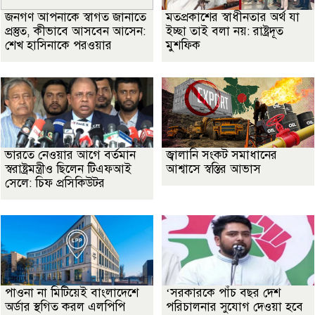
জনগণ আপনাকে স্বাগত জানাতে
মতপ্রকাশের স্বাধীনতার অর্থ যা
প্রস্তুত, কীভাবে আসবেন আসেন:
ইচ্ছা তাই বলা নয়: রাষ্ট্রদূত
শেখ হাসিনাকে পরওয়ার
মুশফিক
ভারতে নেওয়ার আগে বর্তমান
জ্বালানি সংকট সমাধানের
স্বরাষ্ট্রমন্ত্রীও ছিলেন টিএফআই
আশ্বাসে স্বস্তির আভাস
সেলে: চিফ প্রসিকিউটর
পাওনা না মিটিয়েই বাংলাদেশে
‘সরকারকে পাঁচ বছর দেশ
অর্ডার স্থগিত করল এলপিপি
পরিচালনার সুযোগ দেওয়া হবে