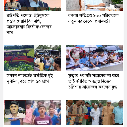
রাষ্ট্রপতি পদে ড. ইউনূসকে
বন্যায় ক্ষতিগ্রস্ত ১০০ পরিবারকে
প্রস্তাব দেয়নি বিএনপি,
নতুন ঘর দেবেন প্রধানমন্ত্রী
আলোচনায় মির্জা ফখরুলের
নাম
সকাল না হতেই মর্মান্তিক দুই
মৃত্যুর পর যদি সন্তানেরা না করে,
দুর্ঘটনা, ঝরে গেল ১৫ প্রাণ
তাই জীবিত অবস্থায় নিজের
চল্লিশার আয়োজন করলেন বৃদ্ধ