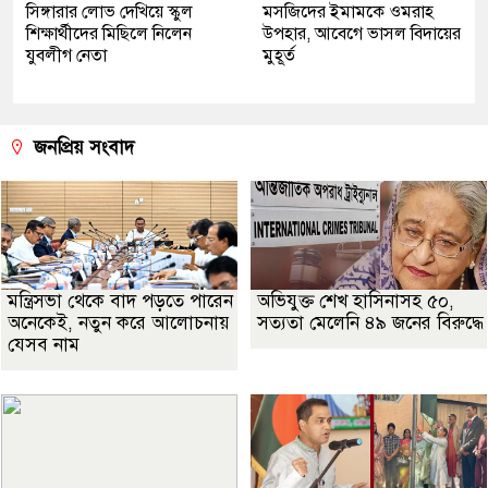
সিঙ্গারার লোভ দেখিয়ে স্কুল
মসজিদের ইমামকে ওমরাহ
শিক্ষার্থীদের মিছিলে নিলেন
উপহার, আবেগে ভাসল বিদায়ের
যুবলীগ নেতা
মুহূর্ত
জনপ্রিয় সংবাদ
মন্ত্রিসভা থেকে বাদ পড়তে পারেন
অভিযুক্ত শেখ হাসিনাসহ ৫০,
অনেকেই, নতুন করে আলোচনায়
সত্যতা মেলেনি ৪৯ জনের বিরুদ্ধে
যেসব নাম