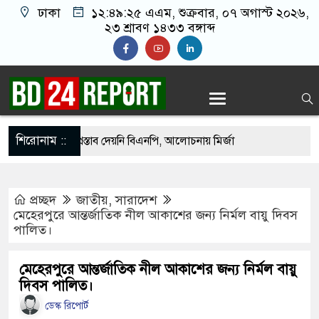
ঢাকা
১২:৪৯:২৬ এএম
, শুক্রবার, ০৭ অগাস্ট ২০২৬,
২৩ শ্রাবণ ১৪৩৩ বঙ্গাব্দ
শিরোনাম ::
দে ড. ইউনূসকে প্রস্তাব দেয়নি বিএনপি, আলোচনায় মির্জা
প্রচ্ছদ
জাতীয়
,
সারাদেশ
 সঙ্গে দেশে ফিরতে চান সাকিব
মেহেরপুরে আন্তর্জাতিক নীল আকাশের জন্য নির্মল বায়ু দিবস
পালিত।
নওফেলের বাসভবনে অগ্নিসংযোগের চেষ্টা, সিসিটিভিতে ৭
মেহেরপুরে আন্তর্জাতিক নীল আকাশের জন্য নির্মল বায়ু
দিবস পালিত।
হার ছাড়াই মার্কিন ঘাঁটিতে নিখুঁত হামলা চালান ইরানি
ডেস্ক রিপোর্ট