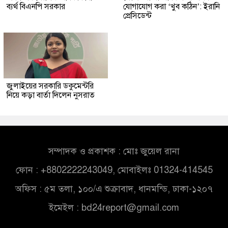
ব্যর্থ বিএনপি সরকার
যোগাযোগ করা ‘খুব কঠিন’: ইরানি
প্রেসিডেন্ট
জুলাইয়ের সরকারি ডকুমেন্টরি
নিয়ে কড়া বার্তা দিলেন নুসরাত
সম্পাদক ও প্রকাশক : মোঃ জুয়েল রানা
ফোন : +8802222243049, মোবাইলঃ 01324-414545
অফিস : ৫ম তলা, ১০০/এ শুক্রাবাদ, ধানমন্ডি, ঢাকা-১২০৭
ইমেইল :
bd24report@gmail.com