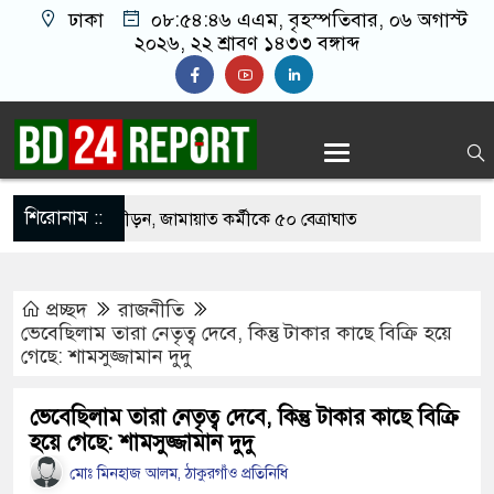
ঢাকা
০৮:৫৪:৪৭ এএম
, বৃহস্পতিবার, ০৬ অগাস্ট
২০২৬, ২২ শ্রাবণ ১৪৩৩ বঙ্গাব্দ
শিরোনাম ::
শুকে যৌন নিপীড়ন, জামায়াত কর্মীকে ৫০ বেত্রাঘাত
্যাম্পাস, তৃতীয় পক্ষের ভূমিকা দেখছেন বিশ্লেষকরা
প্রচ্ছদ
রাজনীতি
 এক টাকাও বাড়ালে সরকার টিকতে পারবে না: নাহিদ
ভেবেছিলাম তারা নেতৃত্ব দেবে, কিন্তু টাকার কাছে বিক্রি হয়ে
গেছে: শামসুজ্জামান দুদু
ামরিক পদক্ষেপের ইঙ্গিত নেতানিয়াহুর
ভেবেছিলাম তারা নেতৃত্ব দেবে, কিন্তু টাকার কাছে বিক্রি
হয়ে গেছে: শামসুজ্জামান দুদু
 ‘৩৬ জুলাই’ স্মারক তোরণে আগুনের ঘটনায় মামলা
মোঃ মিনহাজ আলম, ঠাকুরগাঁও প্রতিনিধি