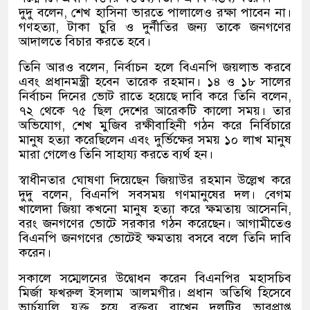
দুদু বলেন, শেখ হাসিনা ভারতে পালালেও রক্ষা পাবেন না।
গণহত্যা, টাকা চুরি ও দুর্নীতির জন্য তাকে জনগণের
আদালতে বিচার করতে হবে।
তিনি আরও বলেন, নির্বাচন হলে বিএনপি জয়লাভ করবে
এবং প্রধানমন্ত্রী হবেন তারেক রহমান। ১৪ ও ১৮ সালের
নির্বাচন দিনের ভোট রাতে হয়েছে দাবি করে তিনি বলেন,
৭২ থেকে ৭৫ ছিল দেশের আরেকটি কালো সময়। তার
অভিযোগ, শেখ মুজিব রক্ষীবাহিনী গঠন করে নির্বিচারে
মানুষ হত্যা করেছিলেন এবং দুর্ভিক্ষের সময় ১০ লাখ মানুষ
মারা গেলেও তিনি সাহায্য করতে ব্যর্থ হন।
স্বাধীনতার ঘোষণা দিয়েছেন জিয়াউর রহমান উল্লেখ করে
দুদু বলেন, বিএনপি সবসময় গণমানুষের দল। বেগম
খালেদা জিয়া কখনো মানুষ হত্যা করে ক্ষমতায় আসেননি,
বরং জনগণের ভোটে সরকার গঠন করেছেন। আগামীতেও
বিএনপি জনগণের ভোটেই ক্ষমতায় বসবে বলে তিনি দাবি
করেন।
সকালে সম্মেলনের উদ্বোধন করেন বিএনপির মহাসচিব
মির্জা ফখরুল ইসলাম আলমগীর। প্রধান অতিথি হিসেবে
ভার্চুয়ালি যুক্ত হয়ে বক্তব্য রাখেন দলটির ভারপ্রাপ্ত