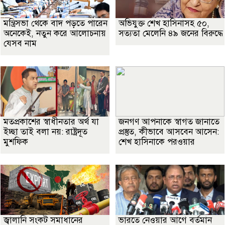
মন্ত্রিসভা থেকে বাদ পড়তে পারেন
অভিযুক্ত শেখ হাসিনাসহ ৫০,
অনেকেই, নতুন করে আলোচনায়
সত্যতা মেলেনি ৪৯ জনের বিরুদ্ধে
যেসব নাম
মতপ্রকাশের স্বাধীনতার অর্থ যা
জনগণ আপনাকে স্বাগত জানাতে
ইচ্ছা তাই বলা নয়: রাষ্ট্রদূত
প্রস্তুত, কীভাবে আসবেন আসেন:
মুশফিক
শেখ হাসিনাকে পরওয়ার
জ্বালানি সংকট সমাধানের
ভারতে নেওয়ার আগে বর্তমান