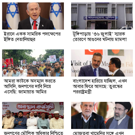
ইরানে একক সামরিক পদক্ষেপের
টুঙ্গিপাড়ায় ‘৩৬ জুলাই’ স্মারক
ইঙ্গিত নেতানিয়াহুর
তোরণে আগুনের ঘটনায় মামলা
আমরা কাউকে অসম্মান করতে
বাংলাদেশ হারিয়ে যাচ্ছিল, এখন
আসিনি, জনগণের দাবি নিয়ে
আবার ফিরে আসছে: তুরস্কের
এসেছি: জামায়াত আমির
পররাষ্ট্রমন্ত্রী
জনগণের মৌলিক অধিকার নিশ্চিতে
মোজতবা খামেনির সঙ্গে এখন