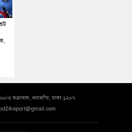
ভেট
ক,
০/এ শুক্রাবাদ, ধানমন্ডি, ঢাকা-১২০৭
bd24report@gmail.com