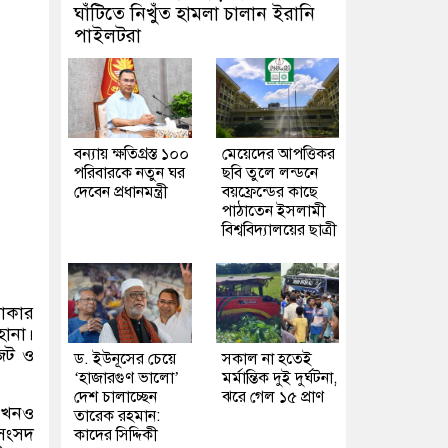
ঘাঁটিতে নিখুঁত হামলা চালান ইরানি
পাইলটরা
বন্যায় ক্ষতিগ্রস্ত ১০০
মেয়েদের আপত্তিকর
পরিবারকে নতুন ঘর
ছবি তুলে লন্ডনে
দেবেন প্রধানমন্ত্রী
বয়ফ্রেন্ডের কাছে
পাঠাতেন ইসলামী
বিশ্ববিদ্যালয়ের ছাত্রী
লাকার
হানা।
েট ও
ড. ইউনূসের চেয়ে
সকাল না হতেই
‘হাজারগুণ ভালো’
মর্মান্তিক দুই দুর্ঘটনা,
দেশ চালাচ্ছেন
ঝরে গেল ১৫ প্রাণ
 এখনও
তারেক রহমান:
 সংসদ
কাদের সিদ্দিকী