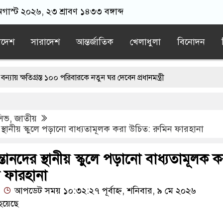
অগাস্ট ২০২৬, ২৩ শ্রাবণ ১৪৩৩ বঙ্গাব্দ
াদেশ
সারাদেশ
আন্তর্জাতিক
খেলাধুলা
বিনোদন
গ্রস্ত ১০০ পরিবারকে নতুন ঘর দেবেন প্রধানমন্ত্রী
ী
ড. ইউনূসের চেয়ে ‘হাজারগুণ ভালো’ দেশ চালাচ্ছেন তারেক রহমান: কাদ
ুসিভ
,
জাতীয়
রে, তাই জীবিত অবস্থায় নিজের চল্লিশার আয়োজন করলেন বৃদ্ধ
্থানীয় স্কুলে পড়ানো বাধ্যতামূলক করা উচিত: রুমিন ফারহানা
ার লোভ দেখিয়ে স্কুল শিক্ষার্থীদের মিছিলে নিলেন যুবলীগ নেতা
ানদের স্থানীয় স্কুলে পড়ানো বাধ্যতামূলক ক
র’ শেষ হতে পারে: ট্রাম্প
ন ফারহানা
আপডেট সময় ১০:৩২:২৭ পূর্বাহ্ন, শনিবার, ৯ মে ২০২৬
হয়েছে