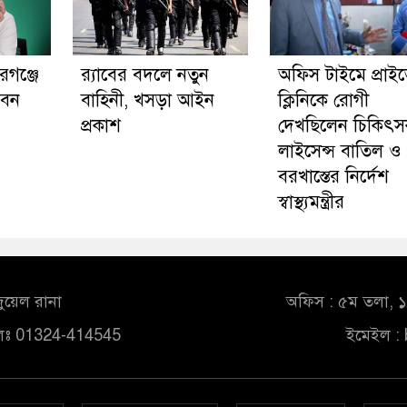
গঞ্জে
র‍্যাবের বদলে নতুন
অফিস টাইমে প্রাই
বেন
বাহিনী, খসড়া আইন
ক্লিনিকে রোগী
প্রকাশ
দেখছিলেন চিকিৎস
লাইসেন্স বাতিল ও
বরখাস্তের নির্দেশ
স্বাস্থ্যমন্ত্রীর
ুয়েল রানা
অফিস : ৫ম তলা, ১০
লঃ 01324-414545
ইমেইল :