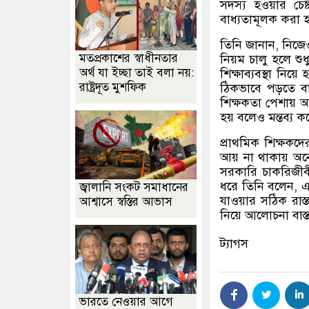
সদস্য হওয়ার চেষ্
বাধ্যতামূলক করা হ
তিনি জানান
,
নিজেও
মতপ্রকাশের স্বাধীনতার
নিয়ম চালু হলে শু
অর্থ যা ইচ্ছা তাই বলা নয়:
শিক্ষাব্যবস্থা নিয
রাষ্ট্রদূত মুশফিক
ঠিকভাবে পড়তে ব
শিক্ষকতা পেশায় আ
হয় বলেও মন্তব্য 
প্রাথমিক শিক্ষকদে
আয় না থাকায় অন
সরকারি চাকরিজীবী
ধরে তিনি বলেন
,
এ
জ্বালানি সংকট সমাধানের
যাওয়ার সঠিক রাস্ত
আশ্বাসে স্বস্তির আভাস
নিয়ে আলোচনা বাস্
ট্যাগস
ভারতে নেওয়ার আগে