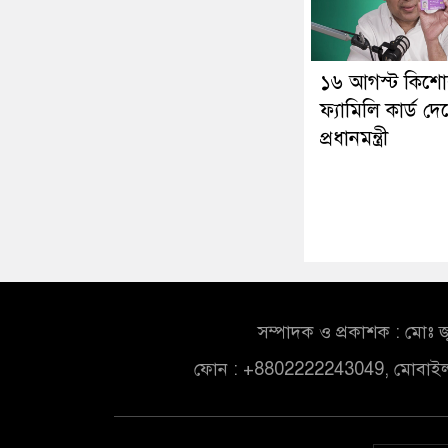
১৬ আগস্ট কিশোর
ফ্যামিলি কার্ড দে
প্রধানমন্ত্রী
সম্পাদক ও প্রকাশক : মোঃ জ
ফোন : +8802222243049, মোবাই