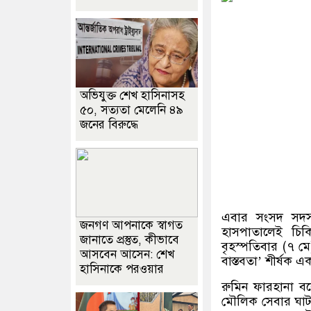
অভিযুক্ত শেখ হাসিনাসহ
৫০, সত্যতা মেলেনি ৪৯
জনের বিরুদ্ধে
এবার সংসদ সদস্যদ
জনগণ আপনাকে স্বাগত
হাসপাতালেই চিকি
জানাতে প্রস্তুত, কীভাবে
বৃহস্পতিবার
(
৭ মে
আসবেন আসেন: শেখ
বাস্তবতা
’
শীর্ষক এ
হাসিনাকে পরওয়ার
রুমিন ফারহানা ব
মৌলিক সেবার ঘাট