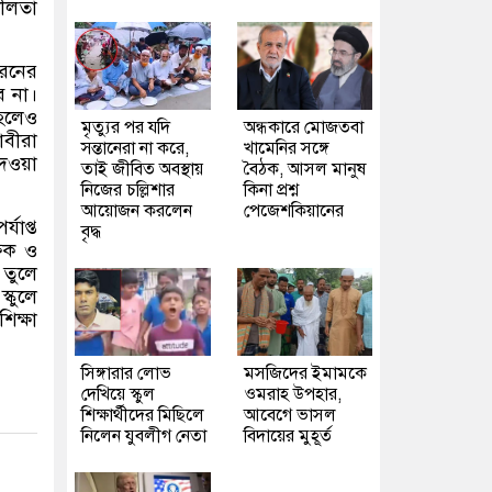
শীলতা
রনের
ে না।
 হলেও
মৃত্যুর পর যদি
অন্ধকারে মোজতবা
াবীরা
সন্তানেরা না করে,
খামেনির সঙ্গে
েওয়া
তাই জীবিত অবস্থায়
বৈঠক, আসল মানুষ
নিজের চল্লিশার
কিনা প্রশ্ন
আয়োজন করলেন
পেজেশকিয়ানের
পর্যাপ্ত
বৃদ্ধ
্ষক ও
 তুলে
্কুলে
িক্ষা
সিঙ্গারার লোভ
মসজিদের ইমামকে
দেখিয়ে স্কুল
ওমরাহ উপহার,
শিক্ষার্থীদের মিছিলে
আবেগে ভাসল
নিলেন যুবলীগ নেতা
বিদায়ের মুহূর্ত