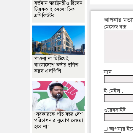
বর্তমান স্বরাষ্ট্রমন্ত্রীও ছিলেন
টিএফআই সেলে: চিফ
প্রসিকিউটর
আপনার মতা
মেসেজ বক্স
পাওনা না মিটিয়েই
বাংলাদেশে অর্ডার স্থগিত
করল এলপিপি
নাম :
ই-মেইল :
ওয়েবসাইট :
‘সরকারকে পাঁচ বছর দেশ
পরিচালনার সুযোগ দেওয়া
হবে না’
আপনার ইমেইল