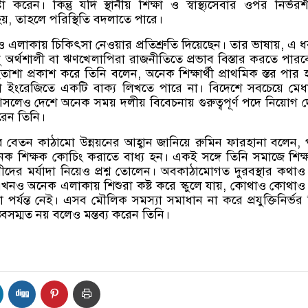
টা করেন। কিন্তু যদি স্থানীয় শিক্ষা ও স্বাস্থ্যসেবার ওপর নির্ভর
য়
,
তাহলে পরিস্থিতি বদলাতে পারে।
 এলাকায় চিকিৎসা নেওয়ার প্রতিশ্রুতি দিয়েছেন। তার ভাষায়
,
এ ধ
ধু অর্থশালী বা ঋণখেলাপিরা রাজনীতিতে প্রভাব বিস্তার করতে পারব
়ে হতাশা প্রকাশ করে তিনি বলেন
,
অনেক শিক্ষার্থী প্রাথমিক স্তর পার
া ইংরেজিতে একটি বাক্য লিখতে পারে না। বিদেশে সবচেয়ে মেধ
সলেও দেশে অনেক সময় দলীয় বিবেচনায় গুরুত্বপূর্ণ পদে নিয়োগ দ
করেন তিনি।
র বেতন কাঠামো উন্নয়নের আহ্বান জানিয়ে রুমিন ফারহানা বলেন
,
েক শিক্ষক কোচিং করাতে বাধ্য হন। একই সঙ্গে তিনি সমাজে শিক
দের মর্যাদা নিয়েও প্রশ্ন তোলেন। অবকাঠামোগত দুরবস্থার কথাও
খনও অনেক এলাকায় শিশুরা কষ্ট করে স্কুলে যায়
,
কোথাও কোথাও স
া পর্যন্ত নেই। এসব মৌলিক সমস্যা সমাধান না করে প্রযুক্তিনির্ভর শ
তবসম্মত নয় বলেও মন্তব্য করেন তিনি।