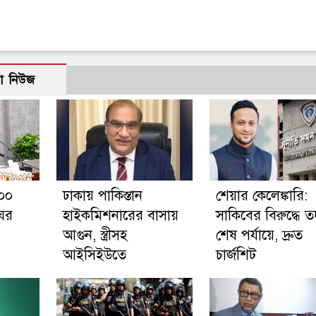
ো নিউজ
১০০
ঢাকায় পাকিস্তান
শেয়ার কেলেঙ্কারি:
ঘর
হাইকমিশনারের বাসায়
সাকিবের বিরুদ্ধে তদ
আগুন, স্ত্রীসহ
শেষ পর্যায়ে, দ্রুত
আইসিইউতে
চার্জশিট