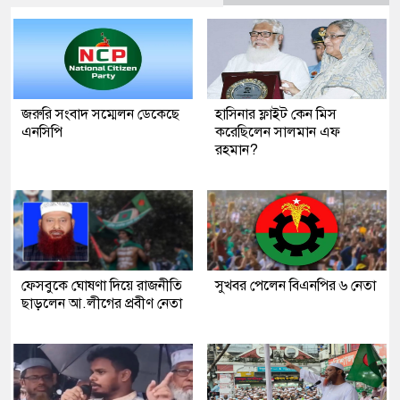
জরুরি সংবাদ সম্মেলন ডেকেছে
হাসিনার ফ্লাইট কেন মিস
এনসিপি
করেছিলেন সালমান এফ
রহমান?
ফেসবুকে ঘোষণা দিয়ে রাজনীতি
সুখবর পেলেন বিএনপির ৬ নেতা
ছাড়লেন আ.লীগের প্রবীণ নেতা