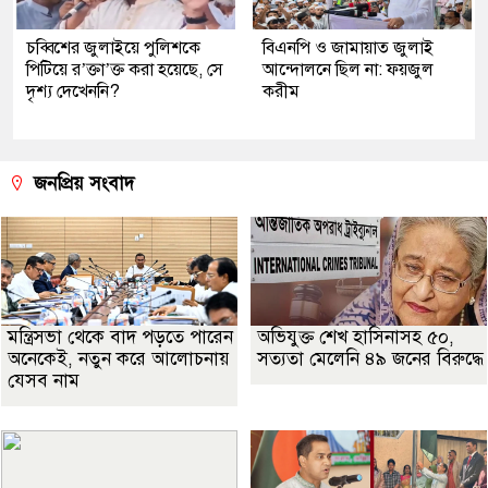
চব্বিশের জুলাইয়ে পুলিশকে
বিএনপি ও জামায়াত জুলাই
পিটিয়ে র’ক্তা’ক্ত করা হয়েছে, সে
আন্দোলনে ছিল না: ফয়জুল
দৃশ্য দেখেননি?
করীম
জনপ্রিয় সংবাদ
মন্ত্রিসভা থেকে বাদ পড়তে পারেন
অভিযুক্ত শেখ হাসিনাসহ ৫০,
অনেকেই, নতুন করে আলোচনায়
সত্যতা মেলেনি ৪৯ জনের বিরুদ্ধে
যেসব নাম