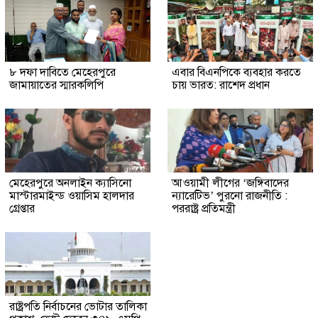
৮ দফা দাবিতে মেহেরপুরে
এবার বিএনপিকে ব্যবহার করতে
জামায়াতের স্মারকলিপি
চায় ভারত: রাশেদ প্রধান
মেহেরপুরে অনলাইন ক্যাসিনো
আওয়ামী লীগের ‘জঙ্গিবাদের
মাস্টারমাইন্ড ওয়াসিম হালদার
ন্যারেটিভ’ পুরনো রাজনীতি :
গ্রেপ্তার
পররাষ্ট্র প্রতিমন্ত্রী
রাষ্ট্রপতি নির্বাচনের ভোটার তালিকা