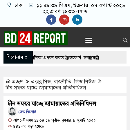
ঢাকা
১১:৪৯:৪০ পিএম
, শুক্রবার, ০৭ অগাস্ট ২০২৬,
২২ শ্রাবণ ১৪৩৩ বঙ্গাব্দ
শিরোনাম ::
নির্মুহভাবে তালিকা প্রণয়ন করবে ট্রাস্কফোর্স: স্বরাষ্ট্রমন্ত্রী
 নয় আমাদের মিত্র, অচিরেই আমাদের সঙ্গে মিশে যাবে:
প্রচ্ছদ
এক্সক্লুসিভ
,
রাজনীতি
,
লিড নিউজ
ি
চীন সফরে যাচ্ছে জামায়াতের প্রতিনিধিদল
ের ইমামতি নয়, জাতির দায়িত্ব নিতে হবে ওলামায়ে
চীন সফরে যাচ্ছে জামায়াতের প্রতিনিধিদল
ুদ্দীন
ডেস্ক রিপোর্ট
 মসজিদ থেকে খুলে ফেলা হচ্ছে মাইক, শুভেন্দু বলছেন-
আপডেট সময় ১১:০৪:১৯ পূর্বাহ্ন, বুধবার, ৯ জুলাই ২০২৫
৪৪১ বার পড়া হয়েছে