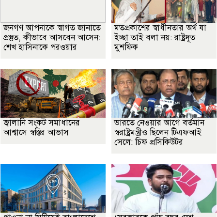
জনগণ আপনাকে স্বাগত জানাতে
মতপ্রকাশের স্বাধীনতার অর্থ যা
প্রস্তুত, কীভাবে আসবেন আসেন:
ইচ্ছা তাই বলা নয়: রাষ্ট্রদূত
শেখ হাসিনাকে পরওয়ার
মুশফিক
জ্বালানি সংকট সমাধানের
ভারতে নেওয়ার আগে বর্তমান
আশ্বাসে স্বস্তির আভাস
স্বরাষ্ট্রমন্ত্রীও ছিলেন টিএফআই
সেলে: চিফ প্রসিকিউটর