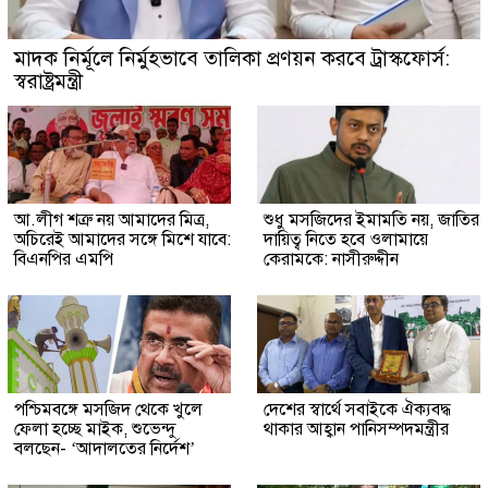
মাদক নির্মূলে নির্মুহভাবে তালিকা প্রণয়ন করবে ট্রাস্কফোর্স:
স্বরাষ্ট্রমন্ত্রী
আ.লীগ শত্রু নয় আমাদের মিত্র,
শুধু মসজিদের ইমামতি নয়, জাতির
অচিরেই আমাদের সঙ্গে মিশে যাবে:
দায়িত্ব নিতে হবে ওলামায়ে
বিএনপির এমপি
কেরামকে: নাসীরুদ্দীন
পশ্চিমবঙ্গে মসজিদ থেকে খুলে
দেশের স্বার্থে সবাইকে ঐক্যবদ্ধ
ফেলা হচ্ছে মাইক, শুভেন্দু
থাকার আহ্বান পানিসম্পদমন্ত্রীর
বলছেন- ‘আদালতের নির্দেশ’