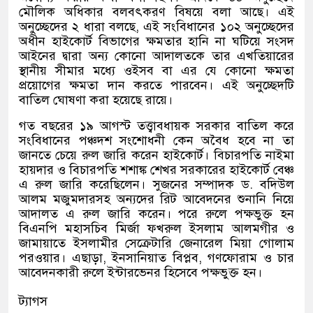
মৌলিক অধিকার বলবৎকরণ বিষয়ে বলা আছে। এই
অনুচ্ছেদের ২ ধারা বলছে
,
এই সংবিধানের ১০২ অনুচ্ছেদের
অধীন হাইকোর্ট বিভাগের ক্ষমতার হানি না ঘটিয়ে সংসদ
আইনের দ্বারা অন্য কোনো আদালতকে তার এখতিয়ারের
স্থানীয় সীমার মধ্যে ওইসব বা এর যে কোনো ক্ষমতা
প্রয়োগের ক্ষমতা দান করতে পারবেন। এই অনুচ্ছেদটি
বাতিল ঘোষণা করা হয়েছে রায়ে।
গত বছরের ১৯ আগস্ট তত্ত্বাবধায়ক সরকার বাতিল করে
সংবিধানের পঞ্চদশ সংশোধনী কেন অবৈধ হবে না তা
জানতে চেয়ে রুল জারি করেন হাইকোর্ট। বিচারপতি নাইমা
হায়দার ও বিচারপতি শশাঙ্ক শেখর সরকারের হাইকোর্ট বেঞ্চ
এ রুল জারি করেছিলেন। সুজনের সম্পাদক ড
.
বদিউল
আলম মজুমদারসহ অন্যদের রিট আবেদনের শুনানি নিয়ে
আদালত এ রুল জারি করেন। পরে রুলে পক্ষভুক্ত হন
বিএনপি মহাসচিব মির্জা ফখরুল ইসলাম আলমগীর ও
জামায়াতে ইসলামীর সেক্রেটারি জেনারেল মিয়া গোলাম
পরওয়ার। এছাড়া
,
ইনসানিয়াত বিপ্লব
,
গণফোরাম ও চার
আবেদনকারী রুলে ইন্টারভেনর হিসেবে পক্ষভুক্ত হন।
ট্যাগস