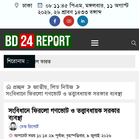
ঢাকা
০৮:১১:৪৬ পিএম
, মঙ্গলবার, ১১ অগাস্ট
২০২৬, ২৬ শ্রাবণ ১৪৩৩ বঙ্গাব্দ
শিরোনাম ::
নে আবারো উত্তাল ভারত
 খালাতো ভাইয়ের পেট্রলপাম্পের সহকারী ব্যবস্থাপককে
প্রচ্ছদ
জাতীয়
,
লিড নিউজ
১ লাখ টাকা ছিনতাই
সংবিধানে ফিরলো গণভোট ও তত্ত্বাবধায়ক সরকার ব্যবস্থা
রশিবিরের সমঝোতা শেষে হলে উঠলেন শিবিরের নেতা-
সংবিধানে ফিরলো গণভোট ও তত্ত্বাবধায়ক সরকার
ব্যবস্থা
ডেস্ক রিপোর্ট
ই পথে, কমিটি যাবে সেই পথে’ স্লোগানে উত্তাল ঢাবি
আপডেট সময় ১০:১৪:২৯ পূর্বাহ্ন, বৃহস্পতিবার, ৯ জুলাই ২০২৬