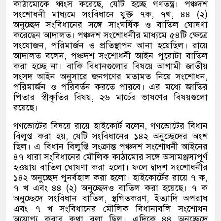
কাঠামোকে ধ্বংস করেছে
,
যেটি হচ্ছে গণতন্ত্র। পঞ্চদশ
সংশোধনী মাধ্যমে সংবিধানে যুক্ত ৭ক
,
৭খ
,
৪৪
(
২
)
অনুচ্ছেদ সংবিধানের সঙ্গে সাংঘর্ষিক ও বাতিল ঘোষণা
করেছেন আদালত। পঞ্চদশ সংশোধনীর মাধ্যমে ৫৪টি ক্ষেত্রে
সংযোজন
,
পরিমার্জন ও প্রতিস্থাপন আনা হয়েছিল। রায়ে
আদালত বলেন
,
পঞ্চদশ সংশোধনী আইন পুরোটা বাতিল
করা হচ্ছে না। বাকি বিধানগুলোর বিষয়ে আগামী জাতীয়
সংসদ আইন অনুসারে জনগণের মতামত নিয়ে সংশোধন
,
পরিমার্জন ও পরিবর্তন করতে পারবে। এর মধ্যে জাতির
পিতার স্বীকৃতির বিষয়
,
২৬ মার্চের ভাষণের বিষয়গুলো
রয়েছে।
গণভোটের বিষয়ে রায়ে হাইকোর্ট বলেন
,
গণভোটের বিধান
বিলুপ্ত করা হয়
,
যেটি সংবিধানের ১৪২ অনুচ্ছেদের অংশ
ছিল। এ বিধান বিলুপ্তি সংক্রান্ত পঞ্চদশ সংশোধনী আইনের
৪৭ ধারা সংবিধানের মৌলিক কাঠামোর সঙ্গে অসামঞ্জস্যপূর্ণ
হওয়ায় বাতিল ঘোষণা করা হলো। ফলে দ্বাদশ সংশোধনীর
১৪২ অনুচ্ছেদ পুনর্বহাল করা হলো। হাইকোর্টের রায়ে ৭ ক
,
৭ খ এবং ৪৪
(
২
)
অনুচ্ছেদও বাতিল করা হয়েছে। ৭ ক
অনুচ্ছেদে সংবিধান বাতিল
,
স্থগিতকরণ
,
ইত্যাদি অপরাধ
এবং ৭ খ সংবিধানের মৌলিক বিধানাবলি সংশোধন
অযোগ্য করার কথা বলা ছিল। এদিকে ৪৪ অনুচ্ছেদে