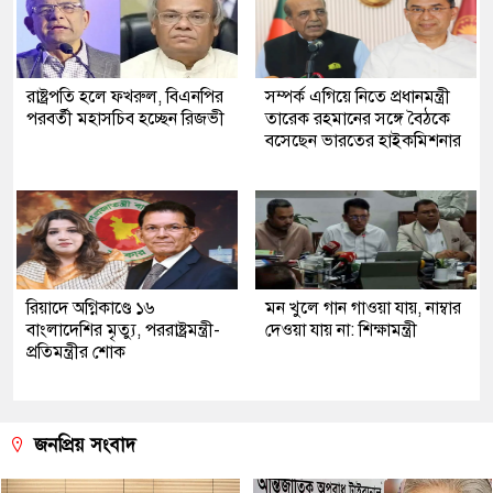
রাষ্ট্রপতি হলে ফখরুল, বিএনপির
সম্পর্ক এগিয়ে নিতে প্রধানমন্ত্রী
পরবর্তী মহাসচিব হচ্ছেন রিজভী
তারেক রহমানের সঙ্গে বৈঠকে
বসেছেন ভারতের হাইকমিশনার
রিয়াদে অগ্নিকাণ্ডে ১৬
মন খুলে গান গাওয়া যায়, নাম্বার
বাংলাদেশির মৃত্যু, পররাষ্ট্রমন্ত্রী-
দেওয়া যায় না: শিক্ষামন্ত্রী
প্রতিমন্ত্রীর শোক
জনপ্রিয় সংবাদ