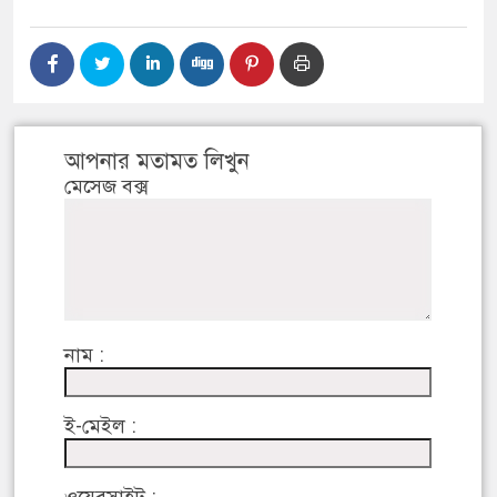
আপনার মতামত লিখুন
মেসেজ বক্স
নাম :
ই-মেইল :
ওয়েবসাইট :