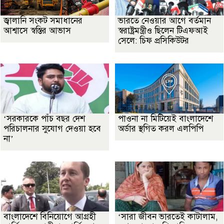
জ্বালানি সংকট সমাধানের
ভারতে নেওয়ার আগে বর্তমান
আশ্বাসে স্বস্তির আভাস
স্বরাষ্ট্রমন্ত্রীও ছিলেন টিএফআই
সেলে: চিফ প্রসিকিউটর
‘সরকারকে পাঁচ বছর দেশ
পাওনা না মিটিয়েই বাংলাদেশে
পরিচালনার সুযোগ দেওয়া হবে
অর্ডার স্থগিত করল এলপিপি
না’
বাংলাদেশে বিনিয়োগে আগ্রহী
‘সারা জীবন ভারতেই কাটালাম,