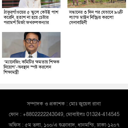
ঠাকুরগাঁওয়ের ৫ স্কুলে কেউই পাশ
সন্ধানের ৩ দিন পর যেভাবে ৯৬টি
করেনি, হতাশ না হয়ে চেষ্টার
ল্যান্ড মাইন নিস্ক্রিয় করলো
পরামর্শ মির্জা ফখরুলকন্যার
সেনাবাহিনী
‘ম্যানেজিং কমিটির ক্ষমতায় শিক্ষক
নিয়োগ’-অবস্থান স্পষ্ট করলেন
শিক্ষামন্ত্রী
সম্পাদক ও প্রকাশক : মোঃ জুয়েল রানা
ফোন : +8802222243049, মোবাইলঃ 01324-414545
অফিস : ৫ম তলা, ১০০/এ শুক্রাবাদ, ধানমন্ডি, ঢাকা-১২০৭