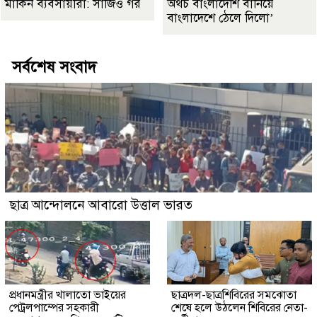
মার্কিন ব্যবসায়ীরা: সার্জিও গর
অথচ বাংলাদেশি বানিয়ে
বাংলাদেশে ঠেলে দিলো’
সর্বশেষ সংবাদ
ছাত্র আন্দোলনে আবারো উত্তাল ভারত
প্রধানমন্ত্রীর খালাতো ভাইয়ের
ছাত্রদল-ছাত্রশিবিরের সমঝোতা
পেট্রলপাম্পের সহকারী
শেষে হলে উঠলেন শিবিরের নেতা-