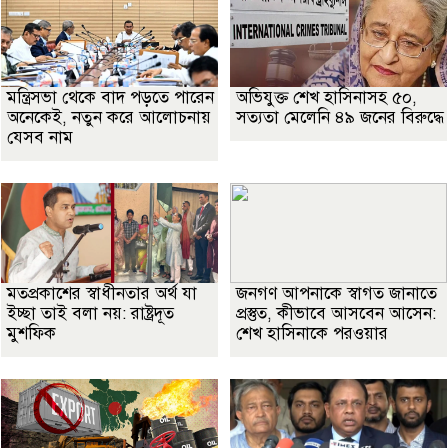
মন্ত্রিসভা থেকে বাদ পড়তে পারেন
অভিযুক্ত শেখ হাসিনাসহ ৫০,
অনেকেই, নতুন করে আলোচনায়
সত্যতা মেলেনি ৪৯ জনের বিরুদ্ধে
যেসব নাম
মতপ্রকাশের স্বাধীনতার অর্থ যা
জনগণ আপনাকে স্বাগত জানাতে
ইচ্ছা তাই বলা নয়: রাষ্ট্রদূত
প্রস্তুত, কীভাবে আসবেন আসেন:
মুশফিক
শেখ হাসিনাকে পরওয়ার