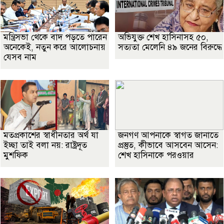
মন্ত্রিসভা থেকে বাদ পড়তে পারেন
অভিযুক্ত শেখ হাসিনাসহ ৫০,
অনেকেই, নতুন করে আলোচনায়
সত্যতা মেলেনি ৪৯ জনের বিরুদ্ধে
যেসব নাম
মতপ্রকাশের স্বাধীনতার অর্থ যা
জনগণ আপনাকে স্বাগত জানাতে
ইচ্ছা তাই বলা নয়: রাষ্ট্রদূত
প্রস্তুত, কীভাবে আসবেন আসেন:
মুশফিক
শেখ হাসিনাকে পরওয়ার