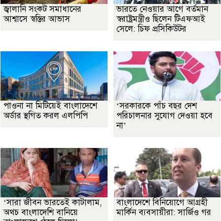
জ্বালানি সংকট সমাধানের
ভারতে নেওয়ার আগে বর্তমান
আশ্বাসে স্বস্তির আভাস
স্বরাষ্ট্রমন্ত্রীও ছিলেন টিএফআই
সেলে: চিফ প্রসিকিউটর
পাওনা না মিটিয়েই বাংলাদেশে
‘সরকারকে পাঁচ বছর দেশ
অর্ডার স্থগিত করল এলপিপি
পরিচালনার সুযোগ দেওয়া হবে
না’
‘সারা জীবন ভারতেই কাটালাম,
বাংলাদেশে বিনিয়োগে আগ্রহী
অথচ বাংলাদেশি বানিয়ে
মার্কিন ব্যবসায়ীরা: সার্জিও গর