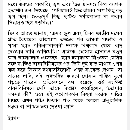
মধ্যে গুরুতর রেফারিং ভুল এবং দ্বৈত মানদণ্ড নিয়ে ব্যাপক
হতাশার জন্ম দিয়েছে। স্পষ্টভাবেই ভিএআরের বেশ কিছু বড়
ভুল ছিল। গুরুত্বপূর্ণ কিছু ফুটেজ পর্যালোচনা না করার
সিদ্ধান্তও ছিল প্রশ্নবিদ্ধ।
’
মিসর আরও জানায়
, ‘
এসব ভুল এবং মিসর জাতীয় দলের
প্রতি বৈষম্যের অভিযোগ তদন্তের পর আমরা রেফারি ও
পুরো ম্যাচ পরিচালনাকারী দলকে বিশ্বকাপ থেকে বাদ
দেওয়ার দাবি জানিয়েছি।
’
এদিকে
,
হোসাম হাসানও নতুন
করে আলোচনায় এসেছেন। ম্যাচ চলাকালে লিওনেল মেসির
সঙ্গে সংক্ষিপ্ত বাক্যবিনিময়ের পর তিনি দুই হাত মাথার ওপর
ক্রস করে ফিফার বর্ণবাদবিরোধী
‘
এক্স
’
সংকেত দেখান। দ্য
সানের দাবি
,
এই অঙ্গভঙ্গির কারণে হোসাম শাস্তির মুখে
পড়তে পারেন। প্রতিবেদনে বলা হয়েছে
,
ওই সংক্ষিপ্ত
বাক্যবিনিময়ে মেসি তাকে জিজ্ঞেস করেছিলেন
, ‘
তোমার
সমস্যা কী
?’
তবে এই কথোপকথন কিংবা সম্ভাব্য শাস্তির
বিষয়ে এখন পর্যন্ত ফিফার পক্ষ থেকে কোনো আনুষ্ঠানিক
মন্তব্য বা নিশ্চিত তথ্য দেওয়া হয়নি।
ট্যাগস