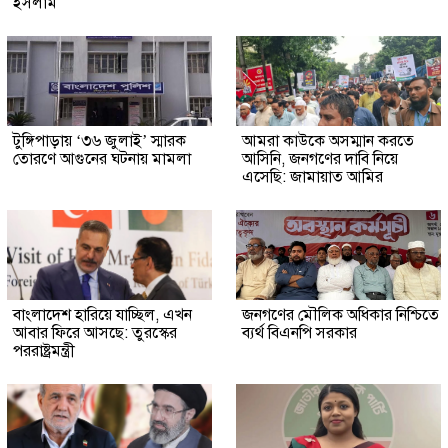
ইসলাম
টুঙ্গিপাড়ায় ‘৩৬ জুলাই’ স্মারক
আমরা কাউকে অসম্মান করতে
তোরণে আগুনের ঘটনায় মামলা
আসিনি, জনগণের দাবি নিয়ে
এসেছি: জামায়াত আমির
বাংলাদেশ হারিয়ে যাচ্ছিল, এখন
জনগণের মৌলিক অধিকার নিশ্চিতে
আবার ফিরে আসছে: তুরস্কের
ব্যর্থ বিএনপি সরকার
পররাষ্ট্রমন্ত্রী