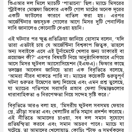
ভিএআর দল মিলে ম্যাচটি
‘
পাতানো
’
ছিল। ম্যাচে মিসরের
স্ট্রাইকার মোস্তফা জিকোর একটি গোল মাঠের অনেক দূরের
একটি ফাউলের কারণে বাতিল করা হয়। এরপর
আর্জেন্টিনার জয়সূচক গোলের আগে মিসর দুটি পেনাল্টির
দাবি জানালেও কোনোটি দেওয়া হয়নি।
এই ঘটনার পর ক্ষুব্ধ প্রতিক্রিয়া জানিয়ে হোসাম বলেন
, ‘
যদি
তারা এতটাই চায় যে আর্জেন্টিনা বিশ্বকাপ জিতুক
,
তাহলে
অন্য সবাইকে এসে এই টুর্নামেন্টে খেলার জন্য ডাকারই বা
প্রয়োজন কী
?’
এরপর বিষয়টি নিয়ে আনুষ্ঠানিকভাবে এগিয়ে
আসে মিসর ফুটবল অ্যাসোসিয়েশন
(
ইএফএ
)
।
ফিফার কাছে
তদন্তের আবেদন জানিয়ে তারা এক বিবৃতিতে বলেছে
,
‘
আমরা নীরব থাকতে পারি না। ম্যাচের কয়েকটি গুরুত্বপূর্ণ
ঘটনা গুরুতর উদ্বেগের জন্ম দিয়েছে এবং এমন প্রশ্ন তুলেছে
,
যা ম্যাচের গতিপথে সরাসরি প্রভাব ফেলা সিদ্ধান্তগুলোর
ধারাবাহিকতা ও নিরপেক্ষতা নিয়ে সন্দেহ সৃষ্টি করে।
’
বিবৃতিতে আরও বলা হয়
, ’
মিসরীয় ফুটবল সবসময় ফেয়ার
প্লে
,
ক্রীড়া সততা এবং খেলাটির প্রতি সম্মান প্রদর্শন করেছে।
এই নীতিতে আমাদের চাওয়া
,
সব দল সমান সুযোগে
প্রতিদ্বন্দ্বিতা করবে এবং সমান আচরণ পাবে। ম্যাচে যা
ঘটেছে
,
তা আমাদের খেলোয়াড়
,
কোচিং স্টাফ ও সমর্থকদের