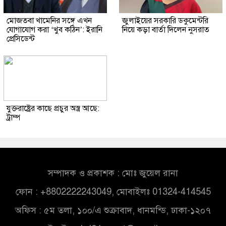
মোজতবা খামেনির সঙ্গে এখন
জুলাইয়ের সরকারি ডকুমেন্টরি
যোগাযোগ করা ‘খুব কঠিন’: ইরানি
নিয়ে কড়া বার্তা দিলেন নুসরাত
প্রেসিডেন্ট
যুক্তরাষ্ট্রের কাছে প্রচুর অস্ত্র আছে:
ট্রাম্প
সম্পাদক ও প্রকাশক : মোঃ জুয়েল রানা
ফোন : +8802222243049, মোবাইলঃ 01324-414545
অফিস : ৫ম তলা, ১০০/এ শুক্রাবাদ, ধানমন্ডি, ঢাকা-১২০৭