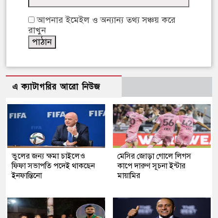
আপনার ইমেইল ও অন্যান্য তথ্য সঞ্চয় করে
রাখুন
এ ক্যাটাগরির আরো নিউজ
ভুলের জন্য ক্ষমা চাইলেও
মেসির জোড়া গোলে লিগস
ফিফা সভাপতি পদেই থাকছেন
কাপে দারুণ সূচনা ইন্টার
ইনফান্তিনো
মায়ামির