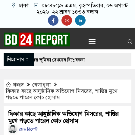
ঢাকা
০৮:৪৮:২০ এএম
, বৃহস্পতিবার, ০৬ অগাস্ট
২০২৬, ২২ শ্রাবণ ১৪৩৩ বঙ্গাব্দ
শিরোনাম ::
ম্পাস, তৃতীয় পক্ষের ভূমিকা দেখছেন বিশ্লেষকরা
 টাকাও বাড়ালে সরকার টিকতে পারবে না: নাহিদ
প্রচ্ছদ
খেলাধুলা
ফিফার কাছে আনুষ্ঠানিক অভিযোগ মিসরের, শাস্তির মুখে
পড়তে পারেন কোচ হোসাম
িক পদক্ষেপের ইঙ্গিত নেতানিয়াহুর
৬ জুলাই’ স্মারক তোরণে আগুনের ঘটনায় মামলা
ফিফার কাছে আনুষ্ঠানিক অভিযোগ মিসরের, শাস্তির
মুখে পড়তে পারেন কোচ হোসাম
ম্মান করতে আসিনি, জনগণের দাবি নিয়ে এসেছি:
ডেস্ক রিপোর্ট