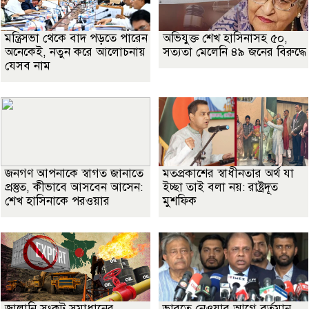
মন্ত্রিসভা থেকে বাদ পড়তে পারেন
অভিযুক্ত শেখ হাসিনাসহ ৫০,
অনেকেই, নতুন করে আলোচনায়
সত্যতা মেলেনি ৪৯ জনের বিরুদ্ধে
যেসব নাম
জনগণ আপনাকে স্বাগত জানাতে
মতপ্রকাশের স্বাধীনতার অর্থ যা
প্রস্তুত, কীভাবে আসবেন আসেন:
ইচ্ছা তাই বলা নয়: রাষ্ট্রদূত
শেখ হাসিনাকে পরওয়ার
মুশফিক
জ্বালানি সংকট সমাধানের
ভারতে নেওয়ার আগে বর্তমান