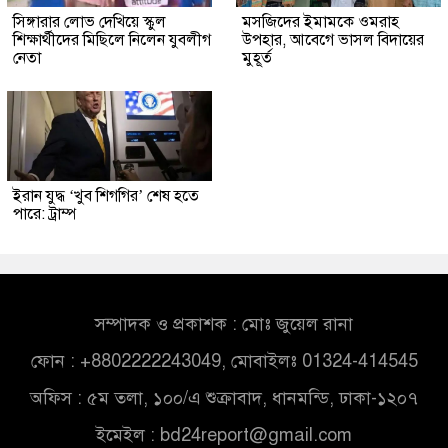
সিঙ্গারার লোভ দেখিয়ে স্কুল
মসজিদের ইমামকে ওমরাহ
শিক্ষার্থীদের মিছিলে নিলেন যুবলীগ
উপহার, আবেগে ভাসল বিদায়ের
নেতা
মুহূর্ত
ইরান যুদ্ধ ‘খুব শিগগির’ শেষ হতে
পারে: ট্রাম্প
সম্পাদক ও প্রকাশক : মোঃ জুয়েল রানা
ফোন : +8802222243049, মোবাইলঃ 01324-414545
অফিস : ৫ম তলা, ১০০/এ শুক্রাবাদ, ধানমন্ডি, ঢাকা-১২০৭
ইমেইল :
bd24report@gmail.com