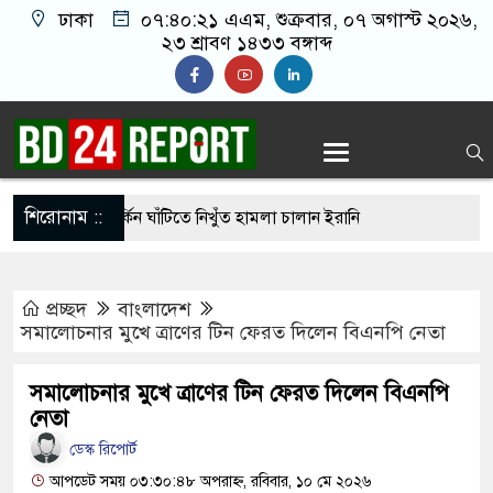
ঢাকা
০৭:৪০:২২ এএম
, শুক্রবার, ০৭ অগাস্ট ২০২৬,
২৩ শ্রাবণ ১৪৩৩ বঙ্গাব্দ
শিরোনাম ::
ার ছাড়াই মার্কিন ঘাঁটিতে নিখুঁত হামলা চালান ইরানি
প্রচ্ছদ
বাংলাদেশ
্রস্ত ১০০ পরিবারকে নতুন ঘর দেবেন প্রধানমন্ত্রী
সমালোচনার মুখে ত্রাণের টিন ফেরত দিলেন বিএনপি নেতা
্তিকর ছবি তুলে লন্ডনে বয়ফ্রেন্ডের কাছে পাঠাতেন
সমালোচনার মুখে ত্রাণের টিন ফেরত দিলেন বিএনপি
্যালয়ের ছাত্রী
নেতা
চেয়ে ‘হাজারগুণ ভালো’ দেশ চালাচ্ছেন তারেক রহমান:
ডেস্ক রিপোর্ট
আপডেট সময় ০৩:৩০:৪৮ অপরাহ্ন, রবিবার, ১০ মে ২০২৬