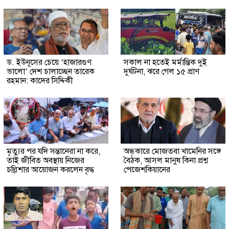
ড. ইউনূসের চেয়ে ‘হাজারগুণ
সকাল না হতেই মর্মান্তিক দুই
ভালো’ দেশ চালাচ্ছেন তারেক
দুর্ঘটনা, ঝরে গেল ১৫ প্রাণ
রহমান: কাদের সিদ্দিকী
মৃত্যুর পর যদি সন্তানেরা না করে,
অন্ধকারে মোজতবা খামেনির সঙ্গে
তাই জীবিত অবস্থায় নিজের
বৈঠক, আসল মানুষ কিনা প্রশ্ন
চল্লিশার আয়োজন করলেন বৃদ্ধ
পেজেশকিয়ানের