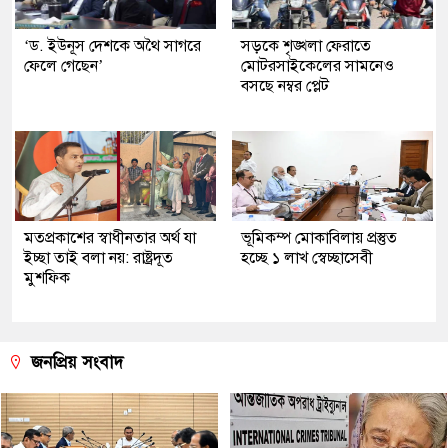
‘ড. ইউনূস দেশকে অথৈ সাগরে
সড়কে শৃঙ্খলা ফেরাতে
ফেলে গেছেন’
মোটরসাইকেলের সামনেও
বসছে নম্বর প্লেট
মতপ্রকাশের স্বাধীনতার অর্থ যা
ভূমিকম্প মোকাবিলায় প্রস্তুত
ইচ্ছা তাই বলা নয়: রাষ্ট্রদূত
হচ্ছে ১ লাখ স্বেচ্ছাসেবী
মুশফিক
জনপ্রিয় সংবাদ