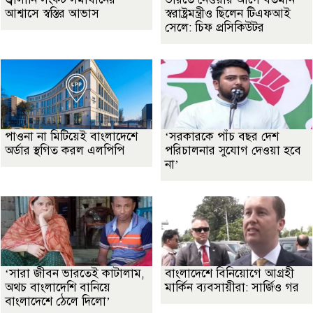
আশ্বাসে স্বস্তির আভাস
স্বরাষ্ট্রমন্ত্রীও ছিলেন টিএফআই
সেলে: চিফ প্রসিকিউটর
পাওনা না মিটিয়েই বাংলাদেশে
‘সরকারকে পাঁচ বছর দেশ
অর্ডার স্থগিত করল এলপিপি
পরিচালনার সুযোগ দেওয়া হবে
না’
‘সারা জীবন ভারতেই কাটালাম,
বাংলাদেশে বিনিয়োগে আগ্রহী
অথচ বাংলাদেশি বানিয়ে
মার্কিন ব্যবসায়ীরা: সার্জিও গর
বাংলাদেশে ঠেলে দিলো’