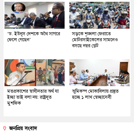
‘ড. ইউনূস দেশকে অথৈ সাগরে
সড়কে শৃঙ্খলা ফেরাতে
ফেলে গেছেন’
মোটরসাইকেলের সামনেও
বসছে নম্বর প্লেট
মতপ্রকাশের স্বাধীনতার অর্থ যা
ভূমিকম্প মোকাবিলায় প্রস্তুত
ইচ্ছা তাই বলা নয়: রাষ্ট্রদূত
হচ্ছে ১ লাখ স্বেচ্ছাসেবী
মুশফিক
জনপ্রিয় সংবাদ