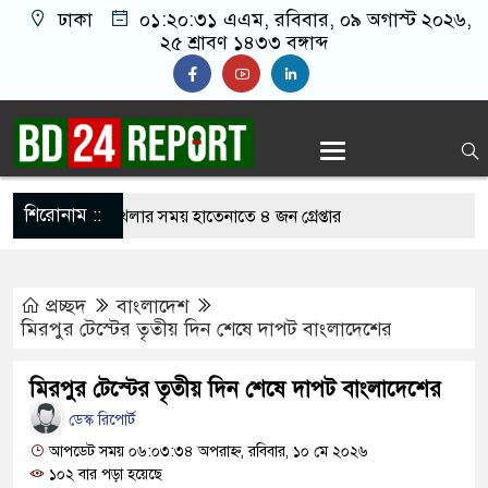
ঢাকা
০১:২০:৩২ এএম
, রবিবার, ০৯ অগাস্ট ২০২৬,
২৫ শ্রাবণ ১৪৩৩ বঙ্গাব্দ
শিরোনাম ::
নলাইন জুয়া খেলার সময় হাতেনাতে ৪ জন গ্রেপ্তার
 করেন তাহলে আওয়ামী লীগের দোষ কী ছিল: রুমিন
প্রচ্ছদ
বাংলাদেশ
মিরপুর টেস্টের তৃতীয় দিন শেষে দাপট বাংলাদেশের
িশোধে অসহায় মায়ের মাথার চুল বিক্রি
মিরপুর টেস্টের তৃতীয় দিন শেষে দাপট বাংলাদেশের
কভারেজে অমায়িক ব্যবহার পান, জানালেন নারী
ডেস্ক রিপোর্ট
আপডেট সময় ০৬:০৩:৩৪ অপরাহ্ন, রবিবার, ১০ মে ২০২৬
১০২ বার পড়া হয়েছে