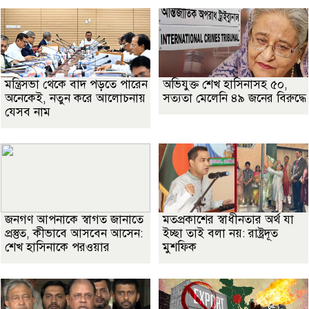
মন্ত্রিসভা থেকে বাদ পড়তে পারেন
অভিযুক্ত শেখ হাসিনাসহ ৫০,
অনেকেই, নতুন করে আলোচনায়
সত্যতা মেলেনি ৪৯ জনের বিরুদ্ধে
যেসব নাম
জনগণ আপনাকে স্বাগত জানাতে
মতপ্রকাশের স্বাধীনতার অর্থ যা
প্রস্তুত, কীভাবে আসবেন আসেন:
ইচ্ছা তাই বলা নয়: রাষ্ট্রদূত
শেখ হাসিনাকে পরওয়ার
মুশফিক