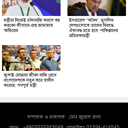
মন্ত্রীরা নিজেই চাঁদাবাজি করলে বন্ধ
ইসরায়েল ‘অবৈধ’, মুসলিম
করবেন কীভাবে-প্রশ্ন জামায়াত
দেশগুলোকে তাদের বিরুদ্ধে
আমিরের
ঐক্যবদ্ধ হতে হবে: পাকিস্তানের
প্রতিরক্ষামন্ত্রী
জুলাই যোদ্ধারা জীবন বাজি রেখে
বাংলাদেশকে নতুন করে স্বাধীন
করেছে: গণপূর্ত মন্ত্রী
সম্পাদক ও প্রকাশক : মোঃ জুয়েল রানা
ফোন : +8802222243049, মোবাইলঃ 01324-414545