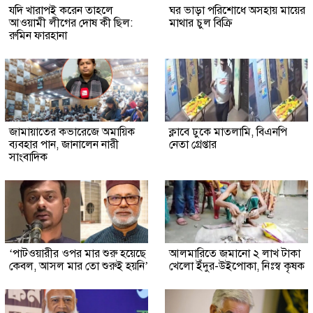
যদি খারাপই করেন তাহলে
ঘর ভাড়া পরিশোধে অসহায় মায়ের
আওয়ামী লীগের দোষ কী ছিল:
মাথার চুল বিক্রি
রুমিন ফারহানা
জামায়াতের কভারেজে অমায়িক
ক্লাবে ঢুকে মাতলামি, বিএনপি
ব্যবহার পান, জানালেন নারী
নেতা গ্রেপ্তার
সাংবাদিক
‘পাটওয়ারীর ওপর মার শুরু হয়েছে
আলমারিতে জমানো ২ লাখ টাকা
কেবল, আসল মার তো শুরুই হয়নি’
খেলো ইঁদুর-উইপোকা, নিঃস্ব কৃষক