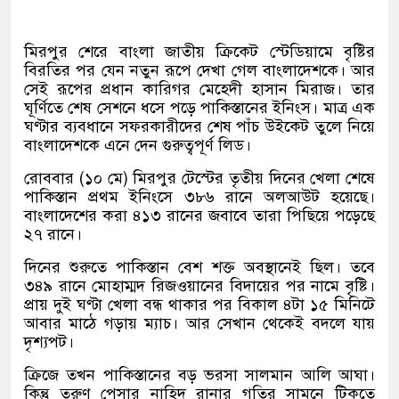
মিরপুর শেরে বাংলা জাতীয় ক্রিকেট স্টেডিয়ামে বৃষ্টির
বিরতির পর যেন নতুন রূপে দেখা গেল বাংলাদেশকে। আর
সেই রূপের প্রধান কারিগর মেহেদী হাসান মিরাজ। তার
ঘূর্ণিতে শেষ সেশনে ধসে পড়ে পাকিস্তানের ইনিংস। মাত্র এক
ঘণ্টার ব্যবধানে সফরকারীদের শেষ পাঁচ উইকেট তুলে নিয়ে
বাংলাদেশকে এনে দেন গুরুত্বপূর্ণ লিড।
রোববার (১০ মে) মিরপুর টেস্টের তৃতীয় দিনের খেলা শেষে
পাকিস্তান প্রথম ইনিংসে ৩৮৬ রানে অলআউট হয়েছে।
বাংলাদেশের করা ৪১৩ রানের জবাবে তারা পিছিয়ে পড়েছে
২৭ রানে।
দিনের শুরুতে পাকিস্তান বেশ শক্ত অবস্থানেই ছিল। তবে
৩৪৯ রানে মোহাম্মদ রিজওয়ানের বিদায়ের পর নামে বৃষ্টি।
প্রায় দুই ঘণ্টা খেলা বন্ধ থাকার পর বিকাল ৪টা ১৫ মিনিটে
আবার মাঠে গড়ায় ম্যাচ। আর সেখান থেকেই বদলে যায়
দৃশ্যপট।
ক্রিজে তখন পাকিস্তানের বড় ভরসা সালমান আলি আঘা।
কিন্তু তরুণ পেসার নাহিদ রানার গতির সামনে টিকতে