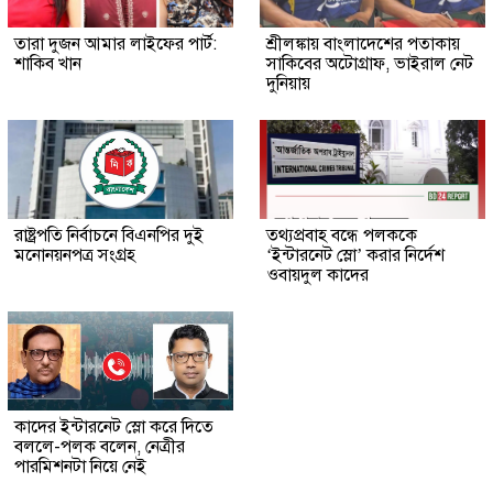
তারা দুজন আমার লাইফের পার্ট:
শ্রীলঙ্কায় বাংলাদেশের পতাকায়
শাকিব খান
সাকিবের অটোগ্রাফ, ভাইরাল নেট
দুনিয়ায়
রাষ্ট্রপতি নির্বাচনে বিএনপির দুই
তথ্যপ্রবাহ বন্ধে পলককে
মনোনয়নপত্র সংগ্রহ
‘ইন্টারনেট স্লো’ করার নির্দেশ
ওবায়দুল কাদের
কাদের ইন্টারনেট স্লো করে দিতে
বললে-পলক বলেন, নেত্রীর
পারমিশনটা নিয়ে নেই