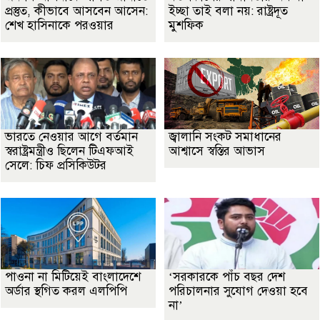
প্রস্তুত, কীভাবে আসবেন আসেন:
ইচ্ছা তাই বলা নয়: রাষ্ট্রদূত
শেখ হাসিনাকে পরওয়ার
মুশফিক
ভারতে নেওয়ার আগে বর্তমান
জ্বালানি সংকট সমাধানের
স্বরাষ্ট্রমন্ত্রীও ছিলেন টিএফআই
আশ্বাসে স্বস্তির আভাস
সেলে: চিফ প্রসিকিউটর
পাওনা না মিটিয়েই বাংলাদেশে
‘সরকারকে পাঁচ বছর দেশ
অর্ডার স্থগিত করল এলপিপি
পরিচালনার সুযোগ দেওয়া হবে
না’