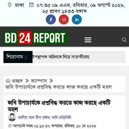
ঢাকা
০৭:৩৫:১০ এএম
, রবিবার, ০৯ অগাস্ট ২০২৬,
২৫ শ্রাবণ ১৪৩৩ বঙ্গাব্দ
শিরোনাম ::
াদ সম্মেলনের উপস্থাপক অরিনকে নিয়ে সাতক্ষীরায়
ড়
প্রচ্ছদ
ক্যাম্পাস
য়েলি হামলায় ধ্বংস হওয়া ভবন থেকে ১৯ মরদেহ উদ্ধার,
জবি উপাচার্যকে প্রশ্নবিদ্ধ করতে কাজ করছে একটি মহল
ী-শিশু
জবি উপাচার্যকে প্রশ্নবিদ্ধ করতে কাজ করছে একটি
রার্থী ঘোষণা করল ১১ দল
মহল
রাফীদ আদ দ্বীন রাঈম, জবি প্রতিনিধি
ার ছড়িয়ে পড়ায় তীব্র যন্ত্রণায় ভুগছেন বাইডেন
আপডেট সময় ০১:১৫:৫০ অপরাহ্ন, রবিবার, ১০ মে ২০২৬