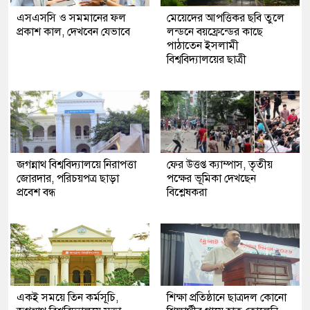
এসএসসি ও সমমানের ফল
মেয়েদের আপত্তিকর ছবি তুলে
প্রকাশ কাল, দেখবেন যেভাবে
লন্ডনে বয়ফ্রেন্ডের কাছে
পাঠাতেন ইসলামী
বিশ্ববিদ্যালয়ের ছাত্রী
জগন্নাথ বিশ্ববিদ্যালয়ে নিরাপত্তা
ফের উত্তপ্ত ক্যাম্পাস, তৃতীয়
জোরদার, পরিচয়পত্র ছাড়া
পক্ষের ভূমিকা দেখছেন
প্রবেশ বন্ধ
বিশ্লেষকরা
একই সময়ে তিন কর্মসূচি,
শিক্ষা প্রতিষ্ঠানে ছাত্রদল কোনো