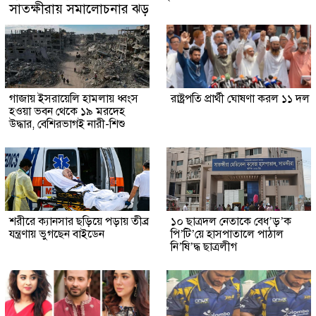
সাতক্ষীরায় সমালোচনার ঝড়
গাজায় ইসরায়েলি হামলায় ধ্বংস
রাষ্ট্রপতি প্রার্থী ঘোষণা করল ১১ দল
হওয়া ভবন থেকে ১৯ মরদেহ
উদ্ধার, বেশিরভাগই নারী-শিশু
শরীরে ক্যানসার ছড়িয়ে পড়ায় তীব্র
১০ ছাত্রদল নেতাকে বেধ’ড়’ক
যন্ত্রণায় ভুগছেন বাইডেন
পি’টি’য়ে হাসপাতালে পাঠাল
নি’ষি’দ্ধ ছাত্রলীগ