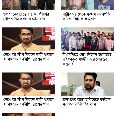
গুলশানের রেস্তোরাঁয় আ.লীগের
নারীর ঘর থেকে যুবদল সভাপতি
গোপন বৈঠক থেকে গ্রেপ্তার ৬
আটক, ভিডিও ভাইরাল
দেশে আ.লীগ ফিরলে দায়ী থাকবে
বিএনপিতে যোগ দিলেন জামায়াত
জামায়াত-এনসিপি: রাশেদ খাঁন
বহিষ্কাকৃত গাজী নজরুলের ১২
অনুসারী
দেশে আ.লীগ ফিরলে দায়ী থাকবে
জনগণের আস্থা হারিয়েছে বর্তমান
জামায়াত-এনসিপি: রাশেদ খাঁন
সরকার: নাহিদ ইসলাম