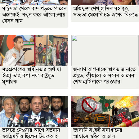
মন্ত্রিসভা থেকে বাদ পড়তে পারেন
অভিযুক্ত শেখ হাসিনাসহ ৫০,
অনেকেই, নতুন করে আলোচনায়
সত্যতা মেলেনি ৪৯ জনের বিরুদ্ধে
যেসব নাম
মতপ্রকাশের স্বাধীনতার অর্থ যা
জনগণ আপনাকে স্বাগত জানাতে
ইচ্ছা তাই বলা নয়: রাষ্ট্রদূত
প্রস্তুত, কীভাবে আসবেন আসেন:
মুশফিক
শেখ হাসিনাকে পরওয়ার
ভারতে নেওয়ার আগে বর্তমান
জ্বালানি সংকট সমাধানের
স্বরাষ্ট্রমন্ত্রীও ছিলেন টিএফআই
আশ্বাসে স্বস্তির আভাস