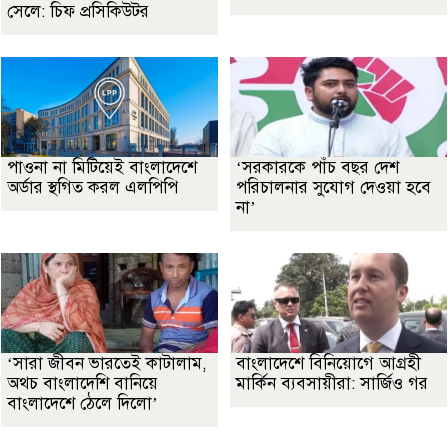
সেলে: চিফ প্রসিকিউটর
পাওনা না মিটিয়েই বাংলাদেশে
‘সরকারকে পাঁচ বছর দেশ
অর্ডার স্থগিত করল এলপিপি
পরিচালনার সুযোগ দেওয়া হবে
না’
‘সারা জীবন ভারতেই কাটালাম,
বাংলাদেশে বিনিয়োগে আগ্রহী
অথচ বাংলাদেশি বানিয়ে
মার্কিন ব্যবসায়ীরা: সার্জিও গর
বাংলাদেশে ঠেলে দিলো’