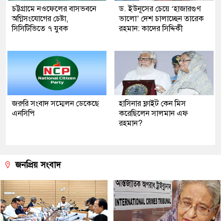
চট্টগ্রামে নওফেলের বাসভবনে
ড. ইউনূসের চেয়ে ‘হাজারগুণ
অগ্নিসংযোগের চেষ্টা,
ভালো’ দেশ চালাচ্ছেন তারেক
সিসিটিভিতে ৭ যুবক
রহমান: কাদের সিদ্দিকী
জরুরি সংবাদ সম্মেলন ডেকেছে
হাসিনার ফ্লাইট কেন মিস
এনসিপি
করেছিলেন সালমান এফ
রহমান?
জনপ্রিয় সংবাদ