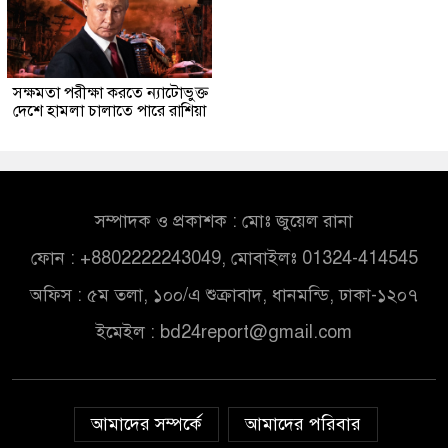
সক্ষমতা পরীক্ষা করতে ন্যাটোভুক্ত
দেশে হামলা চালাতে পারে রাশিয়া
সম্পাদক ও প্রকাশক : মোঃ জুয়েল রানা
ফোন : +8802222243049, মোবাইলঃ 01324-414545
অফিস : ৫ম তলা, ১০০/এ শুক্রাবাদ, ধানমন্ডি, ঢাকা-১২০৭
ইমেইল :
bd24report@gmail.com
আমাদের সম্পর্কে
আমাদের পরিবার