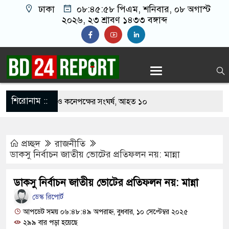
ঢাকা
০৮:৪৫:৫৯ পিএম
, শনিবার, ০৮ অগাস্ট
২০২৬, ২৩ শ্রাবণ ১৪৩৩ বঙ্গাব্দ
শিরোনাম ::
খাবার নিয়ে বর ও কনেপক্ষের সংঘর্ষ, আহত ১০
ারির টিকিটে ৩০ লাখ টাকা পাচ্ছেন কৃষক হানিফ
প্রচ্ছদ
রাজনীতি
র শঙ্কায় দেশজুড়ে পুলিশের সতর্কতা জারি
ডাকসু নির্বাচন জাতীয় ভোটের প্রতিফলন নয়: মান্না
স্তোরাঁয় আ.লীগের গোপন বৈঠক থেকে গ্রেপ্তার ৬
ডাকসু নির্বাচন জাতীয় ভোটের প্রতিফলন নয়: মান্না
থেকে যুবদল সভাপতি আটক, ভিডিও ভাইরাল
ডেস্ক রিপোর্ট
 ফিরলে দায়ী থাকবে জামায়াত-এনসিপি: রাশেদ খাঁন
আপডেট সময় ০৬:৪৮:৪৯ অপরাহ্ন, বুধবার, ১০ সেপ্টেম্বর ২০২৫
২৯৯ বার পড়া হয়েছে