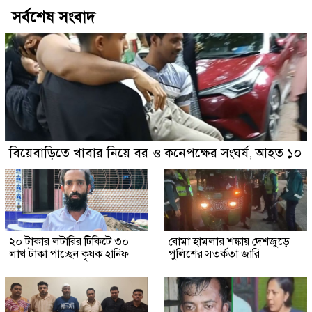
সর্বশেষ সংবাদ
বিয়েবাড়িতে খাবার নিয়ে বর ও কনেপক্ষের সংঘর্ষ, আহত ১০
২০ টাকার লটারির টিকিটে ৩০
বোমা হামলার শঙ্কায় দেশজুড়ে
লাখ টাকা পাচ্ছেন কৃষক হানিফ
পুলিশের সতর্কতা জারি