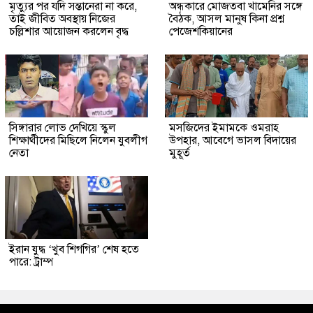
মৃত্যুর পর যদি সন্তানেরা না করে,
অন্ধকারে মোজতবা খামেনির সঙ্গে
তাই জীবিত অবস্থায় নিজের
বৈঠক, আসল মানুষ কিনা প্রশ্ন
চল্লিশার আয়োজন করলেন বৃদ্ধ
পেজেশকিয়ানের
সিঙ্গারার লোভ দেখিয়ে স্কুল
মসজিদের ইমামকে ওমরাহ
শিক্ষার্থীদের মিছিলে নিলেন যুবলীগ
উপহার, আবেগে ভাসল বিদায়ের
নেতা
মুহূর্ত
ইরান যুদ্ধ ‘খুব শিগগির’ শেষ হতে
পারে: ট্রাম্প