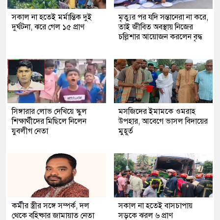
সকাল না হতেই মর্মান্তিক দুই
মৃত্যুর পর যদি সন্তানেরা না করে,
দুর্ঘটনা, ঝরে গেল ১৫ প্রাণ
তাই জীবিত অবস্থায় নিজের
চল্লিশার আয়োজন করলেন বৃদ্ধ
সিঙ্গারার লোভ দেখিয়ে স্কুল
মসজিদের ইমামকে ওমরাহ
শিক্ষার্থীদের মিছিলে নিলেন
উপহার, আবেগে ভাসল বিদায়ের
যুবলীগ নেতা
মুহূর্ত
কর্মীর স্ত্রীর সঙ্গে সম্পর্ক, দল
সকাল না হতেই বাসচাপায়
থেকে বহিষ্কার জামায়াত নেতা
সড়কে ঝরল ৬ প্রাণ