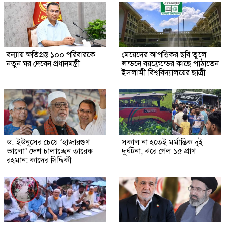
বন্যায় ক্ষতিগ্রস্ত ১০০ পরিবারকে
মেয়েদের আপত্তিকর ছবি তুলে
নতুন ঘর দেবেন প্রধানমন্ত্রী
লন্ডনে বয়ফ্রেন্ডের কাছে পাঠাতেন
ইসলামী বিশ্ববিদ্যালয়ের ছাত্রী
ড. ইউনূসের চেয়ে ‘হাজারগুণ
সকাল না হতেই মর্মান্তিক দুই
ভালো’ দেশ চালাচ্ছেন তারেক
দুর্ঘটনা, ঝরে গেল ১৫ প্রাণ
রহমান: কাদের সিদ্দিকী