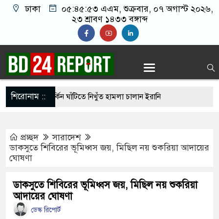
ঢাকা
০৫:৪৫:৫৪ এএম
, শুক্রবার, ০৭ অগাস্ট ২০২৬,
২৩ শ্রাবণ ১৪৩৩ বঙ্গাব্দ
শিরোনাম ::
হার ছাড়াই মার্কিন ঘাঁটিতে নিখুঁত হামলা চালান ইরানি
প্রচ্ছদ
সারাদেশ
্রস্ত ১০০ পরিবারকে নতুন ঘর দেবেন প্রধানমন্ত্রী
ডাকসুতে শিবিরের ভূমিধ্বস জয়, মিছিল নয় শুকরিয়া আদায়ের
ঘোষণা
্তিকর ছবি তুলে লন্ডনে বয়ফ্রেন্ডের কাছে পাঠাতেন
্যালয়ের ছাত্রী
ডাকসুতে শিবিরের ভূমিধ্বস জয়, মিছিল নয় শুকরিয়া
আদায়ের ঘোষণা
 চেয়ে ‘হাজারগুণ ভালো’ দেশ চালাচ্ছেন তারেক রহমান:
ডেস্ক রিপোর্ট