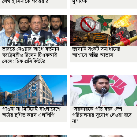
শেখ হাসিনাকে পরওয়ার
মুশফিক
ভারতে নেওয়ার আগে বর্তমান
জ্বালানি সংকট সমাধানের
স্বরাষ্ট্রমন্ত্রীও ছিলেন টিএফআই
আশ্বাসে স্বস্তির আভাস
সেলে: চিফ প্রসিকিউটর
পাওনা না মিটিয়েই বাংলাদেশে
‘সরকারকে পাঁচ বছর দেশ
অর্ডার স্থগিত করল এলপিপি
পরিচালনার সুযোগ দেওয়া হবে
না’