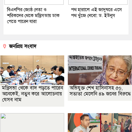
বিএনপির জ্যেষ্ঠ নেতা ও
পথ হারালে এই জাদুঘরে এসে
শরিকদের থেকে মন্ত্রিসভায় ডাক
পথ খুঁজে নেবো: ড. ইউনূস
পেতে পারেন যারা
জনপ্রিয় সংবাদ
মন্ত্রিসভা থেকে বাদ পড়তে পারেন
অভিযুক্ত শেখ হাসিনাসহ ৫০,
অনেকেই, নতুন করে আলোচনায়
সত্যতা মেলেনি ৪৯ জনের বিরুদ্ধে
যেসব নাম