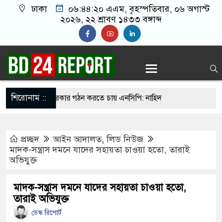
ঢাকা
০৬:৪৪:২১ এএম
, বৃহস্পতিবার, ০৬ অগাস্ট
২০২৬, ২২ শ্রাবণ ১৪৩৩ বঙ্গাব্দ
শিরোনাম ::
বছরের মধ্যে সরকার গঠন করতে চায় এনসিপি: নাহিদ
প্রচ্ছদ
আইন আদালত
,
লিড নিউজ
েন ওদের?”, ফোনে শিক্ষার্থীদের ওপর হামলার নির্দেশ
মাদক-সন্ত্রাস দমনে যাদের সহায়তা চাওয়া হতো, তারাই
অভিযুক্ত
 কাদের
 ক্ষমা চাইলেও ফিফা সভাপতি পদেই থাকছেন ইনফান্তিনো
মাদক-সন্ত্রাস দমনে যাদের সহায়তা চাওয়া হতো,
তারাই অভিযুক্ত
 ‘বন্দে মাতরম’ গাইলে ‘আকাশ ভেঙে পড়বে না’: কলকাতা
ডেস্ক রিপোর্ট