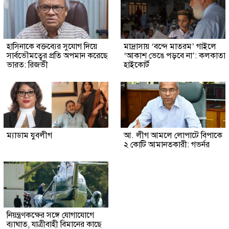
হাসিনাকে বক্তব্যের সুযোগ দিয়ে
মাদ্রাসায় ‘বন্দে মাতরম’ গাইলে
সার্বভৌমত্বের প্রতি অপমান করেছে
‘আকাশ ভেঙে পড়বে না’: কলকাতা
ভারত: রিজভী
হাইকোর্ট
ম্যাডাম যুবলীগ
আ. লীগ আমলে লোপাটে বিপাকে
২ কোটি আমানতকারী: গভর্নর
নিয়ন্ত্রণকক্ষের সঙ্গে যোগাযোগে
ব্যাঘাত, যাত্রীবাহী বিমানের কাছে