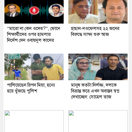
“মারো না কেন ওদের?”, ফোনে
হাছান-নওফেলসহ ২২ জনের
শিক্ষার্থীদের ওপর হামলার
বিরুদ্ধে সাক্ষ্য শুরু আজ
নির্দেশ দেন ওবায়দুল কাদের
পালিয়েছেন রিপন মিয়া, হন্যে
মানুষ কতটা নির্লজ্জ, দলকে
হয়ে খুঁজছে পুলিশ
বিভ্রান্ত করে এখন অবাস্তব স্বপ্ন
দেখাচ্ছেন: সোহেল তাজ