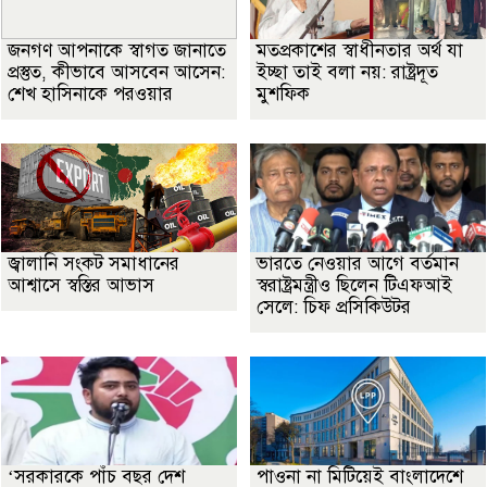
জনগণ আপনাকে স্বাগত জানাতে
মতপ্রকাশের স্বাধীনতার অর্থ যা
প্রস্তুত, কীভাবে আসবেন আসেন:
ইচ্ছা তাই বলা নয়: রাষ্ট্রদূত
শেখ হাসিনাকে পরওয়ার
মুশফিক
জ্বালানি সংকট সমাধানের
ভারতে নেওয়ার আগে বর্তমান
আশ্বাসে স্বস্তির আভাস
স্বরাষ্ট্রমন্ত্রীও ছিলেন টিএফআই
সেলে: চিফ প্রসিকিউটর
‘সরকারকে পাঁচ বছর দেশ
পাওনা না মিটিয়েই বাংলাদেশে