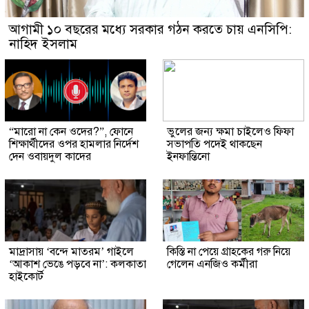
আগামী ১০ বছরের মধ্যে সরকার গঠন করতে চায় এনসিপি:
নাহিদ ইসলাম
“মারো না কেন ওদের?”, ফোনে
ভুলের জন্য ক্ষমা চাইলেও ফিফা
শিক্ষার্থীদের ওপর হামলার নির্দেশ
সভাপতি পদেই থাকছেন
দেন ওবায়দুল কাদের
ইনফান্তিনো
মাদ্রাসায় ‘বন্দে মাতরম’ গাইলে
কিস্তি না পেয়ে গ্রাহকের গরু নিয়ে
‘আকাশ ভেঙে পড়বে না’: কলকাতা
গেলেন এনজিও কর্মীরা
হাইকোর্ট