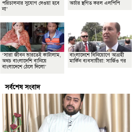
পরিচালনার সুযোগ দেওয়া হবে
অর্ডার স্থগিত করল এলপিপি
না’
‘সারা জীবন ভারতেই কাটালাম,
বাংলাদেশে বিনিয়োগে আগ্রহী
অথচ বাংলাদেশি বানিয়ে
মার্কিন ব্যবসায়ীরা: সার্জিও গর
বাংলাদেশে ঠেলে দিলো’
সর্বশেষ সংবাদ