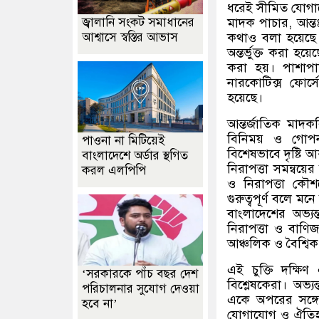
ধরেই সীমিত যোগায
জ্বালানি সংকট সমাধানের
মাদক পাচার
,
আন্
আশ্বাসে স্বস্তির আভাস
কথাও বলা হয়েছে
অন্তর্ভুক্ত করা হয়েছ
করা হয়। পাশাপাশি 
নারকোটিক্স ফোর্সে
হয়েছে।
আন্তর্জাতিক মাদ
বিনিময় ও গোপন 
পাওনা না মিটিয়েই
বিশেষভাবে দৃষ্টি 
বাংলাদেশে অর্ডার স্থগিত
নিরাপত্তা সমন্বয়ের
করল এলপিপি
ও নিরাপত্তা কৌ
গুরুত্বপূর্ণ বলে
বাংলাদেশের অভ্যন
নিরাপত্তা ও বাণ
আঞ্চলিক ও বৈশ্বি
এই চুক্তি দক্ষ
‘সরকারকে পাঁচ বছর দেশ
বিশ্লেষকেরা। অভ্
পরিচালনার সুযোগ দেওয়া
একে অপরের সঙ্গে 
হবে না’
যোগাযোগ ও ঐতিহা