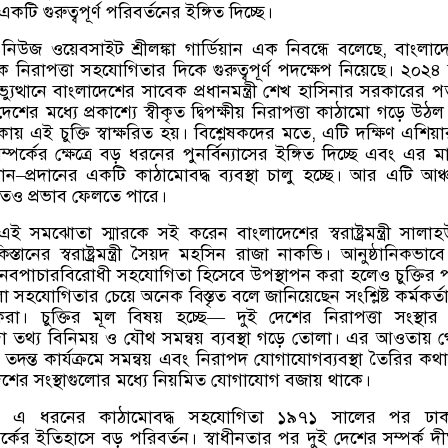
টি গুরুত্বপূর্ণ পরিবর্তনের ইঙ্গিত দিচ্ছে।
ন নিউজ ওয়েবসাইট
শ্রীলঙ্কা গার্ডিয়ান
এক নিবন্ধে বলেছে
,
বাংলাদ
নিক নিরাপত্তা সহযোগিতার দিকে গুরুত্বপূর্ণ পদক্ষেপ নিয়েছে। ২০২৪
ুত্থানে বাংলাদেশের সাবেক প্রধানমন্ত্রী শেখ হাসিনার সরকারের 
েশের মধ্যে প্রকাশ্যে স্বীকৃত দ্বিপক্ষীয় নিরাপত্তা কাঠামো গড়ে উঠ
কায় এই চুক্তি স্বাক্ষরিত হয়। বিশ্লেষকদের মতে
,
এটি দক্ষিণ এশিয়া
্পর্কের ক্ষেত্রে বড় ধরনের পুনর্বিন্যাসের ইঙ্গিত দিচ্ছে এবং এর মা
ান
–
প্রদানের একটি কাঠামোবদ্ধ ব্যবস্থা চালু হচ্ছে। আর এটি আঞ
তিতেও প্রভাব ফেলতে পারে।
ত এই সমঝোতা স্মারকে সই করেন বাংলাদেশের স্বরাষ্ট্রমন্ত্রী সালাহউ
ানের স্বরাষ্ট্রমন্ত্রী সৈয়দ মহসিন রাজা নাকভি। আনুষ্ঠানিকভাব
বপাচারবিরোধী সহযোগিতা হিসেবে উপস্থাপন করা হলেও চুক্তির 
 সহযোগিতার চেয়ে অনেক বিস্তৃত বলে জানিয়েছেন সংশ্লিষ্ট কর্মকর্ত
েরা। চুক্তির মূল বিষয় হচ্ছে
—
দুই দেশের নিরাপত্তা সংস্থার 
্দা তথ্য বিনিময় ও যৌথ সমন্বয় ব্যবস্থা গড়ে তোলা। এর আওতায়
,
তদন্ত কার্যক্রমে সমন্বয় এবং নিরাপদ যোগাযোগব্যবস্থা তৈরির কথ
দেশের সংস্থাগুলোর মধ্যে নিয়মিত যোগাযোগ বজায় থাকে।
,
এ ধরনের কাঠামোবদ্ধ সহযোগিতা ১৯৭১ সালের পর ঢা
্কের ইতিহাসে বড় পরিবর্তন। স্বাধীনতার পর দুই দেশের সম্পর্ক দীর