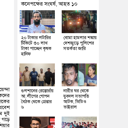
কনেপক্ষের সংঘর্ষ, আহত ১০
২০ টাকার লটারির
বোমা হামলার শঙ্কায়
টিকিটে ৩০ লাখ
দেশজুড়ে পুলিশের
টাকা পাচ্ছেন কৃষক
সতর্কতা জারি
হানিফ
য়েন্দা
গুলশানের রেস্তোরাঁয়
নারীর ঘর থেকে
ষকদের
আ.লীগের গোপন
যুবদল সভাপতি
দশকের
বৈঠক থেকে গ্রেপ্তার
আটক, ভিডিও
্রবেশ
৬
ভাইরাল
ে দুই
ো গড়ে
শিয়ার