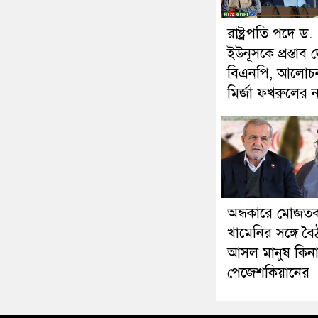
রাষ্ট্রপতি পদে ড.
ইউনূসকে প্রস্তাব 
বিএনপি, আলোচ
মির্জা ফখরুলের 
অন্ধকারে মোজতব
খামেনির সঙ্গে বৈ
আসল মানুষ কিনা প
পেজেশকিয়ানের