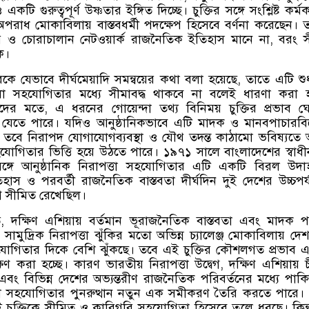
কটি গুরুত্বপূর্ণ উষ্ণতার ইঙ্গিত দিচ্ছে। চুক্তির সঙ্গে সংশ্লিষ্ট কর্মক
পরাধ মোকাবিলায় বাস্তবধর্মী পদক্ষেপ হিসেবে বর্ণনা করেছেন। 
 ও চোরাচালান নেটওয়ার্ক রাজনৈতিক ইতিহাস মানে না
,
বরং সী
ে।
কে যেভাবে দীর্ঘমেয়াদি সমন্বয়ের কথা বলা হয়েছে
,
তাতে এটি শুধু
্খলা সহযোগিতার মধ্যে সীমাবদ্ধ থাকবে না বলেই ধারণা করা হ
কদের মতে
,
এ ধরনের গোয়েন্দা তথ্য বিনিময় চুক্তির প্রভাব 
েও যেতে পারে। যদিও আনুষ্ঠানিকভাবে এটি মাদক ও মানবপাচারব
,
তবে নিরাপদ যোগাযোগব্যবস্থা ও যৌথ তদন্ত কাঠামো ভবিষ্যত
 সহযোগিতার ভিত্তি হয়ে উঠতে পারে। ১৯৭১ সালে বাংলাদেশের স্বাধ
সঙ্গে আনুষ্ঠানিক নিরাপত্তা সহযোগিতার এটি একটি বিরল উদ
ইতিহাস ও পরবর্তী রাজনৈতিক বাস্তবতা দীর্ঘদিন দুই দেশের উচ্চপর্
গ সীমিত রেখেছিল।
ে
,
দক্ষিণ এশিয়ায় বর্তমান ভূরাজনৈতিক বাস্তবতা এবং মাদক প
ামুদ্রিক নিরাপত্তা ঝুঁকির মতো অভিন্ন চ্যালেঞ্জ মোকাবিলায় দে
হযোগিতার দিকে বেশি ঝুঁকছে। তবে এই চুক্তির কৌশলগত প্রভাব
্ষণ করা হচ্ছে। কারণ ভারতীয় নিরাপত্তা উদ্বেগ
,
দক্ষিণ এশিয়ায় 
ব এবং বিভিন্ন দেশের অভ্যন্তরীণ রাজনৈতিক পরিবর্তনের মধ্যে পাকিস
্তা সহযোগিতার পুনরুত্থান নতুন এক সমীকরণ তৈরি করতে পারে
এই চুক্তিকে সীমিত ও কারিগরি সহযোগিতা হিসেবে তুলে ধরছে। কিন্