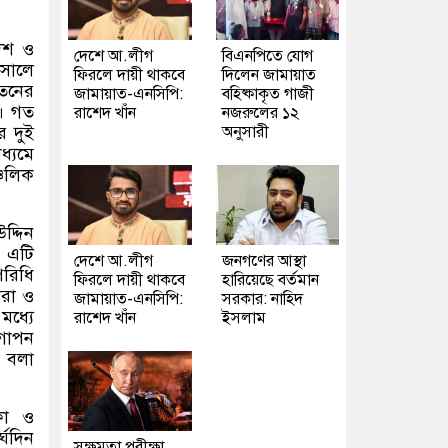
েশ ও
দেশে আ.লীগ
বিএনপিতে যোগ
 সালে
ফিরলে দায়ী থাকবে
দিলেন জামায়াত
পতনের
জামায়াত-এনসিপি:
বহিষ্কাকৃত গাজী
ল। গত
রাশেদ খাঁন
নজরুলের ১২
র দুই
অনুসারী
ধ্যমে
্চলিক
দ্দিন
ে এটি
দেশে আ.লীগ
জনগণের আস্থা
পরিধি
ফিরলে দায়ী থাকবে
হারিয়েছে বর্তমান
ারা ও
জামায়াত-এনসিপি:
সরকার: নাহিদ
মধ্যে
রাশেদ খাঁন
ইসলাম
 গোপন
া বলা
কা ও
্ঘদিন
সক্ষমতা পরীক্ষা