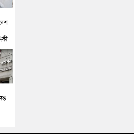
দেশ
দিকী
ন্ত