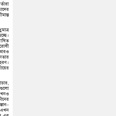
র্তারা
তাদের
মান্ত
মাত্র
চ্ছে।
ঘোষিত
িরোধী
ে আরও
ীনতার
াহরণ।
যায়ের
াচার
,
শগুলো
 এখনও
চীনের
্তান
–
। এখন
তু এর