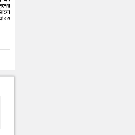
দেশের
াঠামো
ে আরও