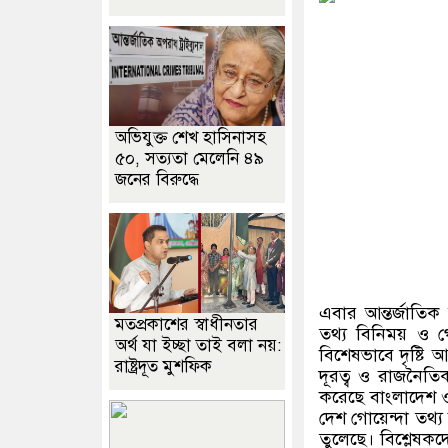
অভিযুক্ত শেখ হাসিনাসহ
৫০, সত্যতা মেলেনি ৪৯
জনের বিরুদ্ধে
এবার আন্তর্জাতি
মতপ্রকাশের স্বাধীনতার
তথ্য বিনিময় ও গ
অর্থ যা ইচ্ছা তাই বলা নয়:
বিশেষভাবে দৃষ্টি 
রাষ্ট্রদূত মুশফিক
দূরত্ব ও রাজনৈতি
করেছে বাংলাদেশ ও 
দেশ গোয়েন্দা তথ্
তুলেছে। বিশ্লেষক