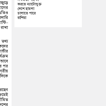
াজুড়ে
করতে ন্যাটোভুক্ত
যোগের
দেশে হামলা
্ধতিও
চালাতে পারে
রদারি
রাশিয়া
ন্টি
–
 রাখা
া তথ্য
কদের
 গভীর
যক্রম
ভাবে
ের পর
াগরীয়
 দিকে
রছেন
্রমেই
সীমিত
েশের