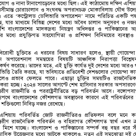
োগ ও নানা টানাপোড়েনের মধ্যে ছিল। এই কাঠামোয় দক্ষিণ এশিয়
তঃসীমান্ত চোরাচালান ও সংঘবদ্ধ অপরাধচক্র মোকাবিলায় যৌথ উদ্
। এতে
‘
কন্ট্রোলড ডেলিভারি অপারেশন
’
নামে পরিচিত একটি পদ
ে
,
যার মাধ্যমে বিভিন্ন দেশের মধ্যে অবৈধ চালান অনুসরণ ও নজ
বাংলাদেশের মাদকদ্রব্য নিয়ন্ত্রণ অধিদপ্তর ও পাকিস্তানের অ্যা
র মধ্যে প্রযুক্তিগত সহযোগিতা ও প্রশিক্ষণ বিনিময়ের ব্যবস্থাও
কবিরোধী চুক্তিতে এ ধরনের বিষয় সাধারণ হলেও
,
স্থায়ী গোয়েন্দ
অপারেশনাল সমন্বয়ের বিষয়টি আঞ্চলিক নিরাপত্তা বিশ্লেষ
আকর্ষণ করেছে। তাদের মতে
,
এই চুক্তি কার্যত দুই দেশের মধ্যে আরও
 ভিত্তি তৈরি করছে
,
যা ভবিষ্যতে প্রতিবেশী দেশগুলোর গোয়েন্দা কার্
শলেও প্রভাব ফেলতে পারে। এছাড়া চুক্তির সময়টিও রাজনৈতিক
 মনে করা হচ্ছে। ২০২৪ সালের আগস্টে শেখ হাসিনার সরকার অপসারণ
্তরীণ রাজনীতি ও পররাষ্ট্রনীতিতে বড় পরিবর্তন আসে। বঙ্গোপস
িজ্যপথে বাংলাদেশের কৌশলগত অবস্থানের কারণে এই পরিবর্তনের
ক শক্তিগুলো নিবিড় নজর রেখেছে।
িণ এশিয়ায় পরিবর্তিত জোট রাজনীতিরও প্রতিফলন বলে মনে ক
যন্তরীণ রাজনৈতিক পরিবর্তন ও বহিরাগত কৌশলগত স্বার্থ এখন ক
মিশে যাচ্ছে। বাংলাদেশ ও পাকিস্তানের সম্পর্ক বহু বছর ধরে 
সিক উত্তেজনার মধ্যে আটকে থাকলেও
,
নতুন এই সমঝোতা দুই দ