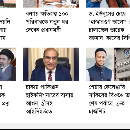
বন্যায় ক্ষতিগ্রস্ত ১০০
ড. ইউনূসের চেয়ে
দেয়নি
পরিবারকে নতুন ঘর
‘হাজারগুণ ভালো’ 
নায়
দেবেন প্রধানমন্ত্রী
চালাচ্ছেন তারেক
নাম
রহমান: কাদের সিদ্
া
ঢাকায় পাকিস্তান
শেয়ার কেলেঙ্কারি:
ঠক,
হাইকমিশনারের বাসায়
সাকিবের বিরুদ্ধে তদ
্রশ্ন
আগুন, স্ত্রীসহ
শেষ পর্যায়ে, দ্রুত
আইসিইউতে
চার্জশিট