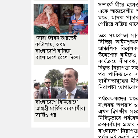
সম্পর্কে ধীরে হলেও এ
একে আন্তঃদেশীয় অ
মতে
,
মাদক পাচার
পেরিয়ে সক্রিয় থাক
তবে সমঝোতা স্মার
‘সারা জীবন ভারতেই
বিচ্ছিন্ন আইনশৃঙ
কাটালাম, অথচ
আঞ্চলিক বিশ্লেষ
বাংলাদেশি বানিয়ে
উদ্দেশ্যের বাইর
বাংলাদেশে ঠেলে দিলো’
কার্যক্রমে সীমাবদ্ধ
বিস্তৃত নিরাপত্তা
পর পাকিস্তানের 
স্বাধীনতাযুদ্ধের 
নিরাপত্তা যোগাযো
পর্যবেক্ষকদের মত
বাংলাদেশে বিনিয়োগে
সংঘবদ্ধ অপরাধ ও স
আগ্রহী মার্কিন ব্যবসায়ীরা:
এখন দ্বিপক্ষীয় স
সার্জিও গর
নিবিড়ভাবে পর্যবেক
ক্রমবর্ধমান প্রভা
বাংলাদেশ নিরাপত
পর্যন্ত দুই দেশই 