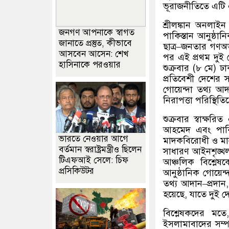
ভূরাজনীতিতে এটি এক
শ্রীলঙ্কান অনলাই
জনগণ আপনাকে স্বাগত
পাকিস্তান আনুষ্ঠা
জানাতে প্রস্তুত, কীভাবে
ছাত্র
–
জনতার গণঅভ্য
আসবেন আসেন: শেখ
পর এই প্রথম দুই দ
হাসিনাকে পরওয়ার
শুক্রবার
(
৮ মে
)
ঢা
প্রতিবেশী দেশের সম
গোয়েন্দা তথ্য আদ
নিরাপত্তা পরিস্থি
শুক্রবার স্বাক্ষরি
আহমেদ এবং পাকিস্ত
ভারতে নেওয়ার আগে
মাদকবিরোধী ও মান
বর্তমান স্বরাষ্ট্রমন্ত্রীও ছিলেন
সাধারণ আইনশৃঙ্খলা
টিএফআই সেলে: চিফ
আঞ্চলিক বিশ্লেষক
প্রসিকিউটর
আনুষ্ঠানিক গোয়েন
তথ্য আদান
–
প্রদান
হয়েছে
,
যাতে দুই 
বিশ্লেষকদের মতে
ইসলামাবাদের সম্পর