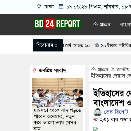
ঢাকা
০৯:০৬:২৯ পিএম
, শনিবার, ০৮ অ
প্রচ্ছদ
বাংল
শিরোনাম ::
িয়ে বর ও কনেপক্ষের সংঘর্ষ, আহত ১০
২০ টাকার লটারির টিকিটে ৩০ লাখ
য় আ.লীগের গোপন বৈঠক থেকে গ্রেপ্তার ৬
নারীর ঘর থেকে যুবদল সভাপতি
প্রচ্ছদ
জাতীয়
জনপ্রিয় সংবাদ
দায়ী থাকবে জামায়াত-এনসিপি: রাশেদ খাঁন
বিএনপিতে যোগ দিলেন জাম
ইতিহাসের দেয়াল ভেঙ
দায়ী থাকবে জামায়াত-এনসিপি: রাশেদ খাঁন
জনগণের আস্থা হারিয়েছে ব
ইতিহাসের দ
তে ন্যাটোভুক্ত দেশে হামলা চালাতে পারে রাশিয়া
বাংলাদেশ ও 
মন্ত্রিসভা থেকে বাদ পড়তে
ডেস্ক রিপোর্ট
পারেন অনেকেই, নতুন
২৩১ বার পড়া 
করে আলোচনায় যেসব
নাম