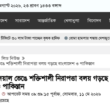
গাস্ট ২০২৬, ২৩ শ্রাবণ ১৪৩৩ বঙ্গাব্দ
াদেশ
সারাদেশ
আন্তর্জাতিক
খেলাধুলা
বিনোদন
 টাকা পাচ্ছেন কৃষক হানিফ
বোমা হামলার শঙ্কায় দেশজুড়ে পুলিশের সতর
 আটক, ভিডিও ভাইরাল
,
লিড নিউজ
ায়াত বহিষ্কাকৃত গাজী নজরুলের ১২ অনুসারী
ে শক্তিশালী নিরাপত্তা বলয় গড়ছে বাংলাদেশ ও পাকিস্তান
র্তমান সরকার: নাহিদ ইসলাম
েয়াল ভেঙে শক্তিশালী নিরাপত্তা বলয় গড়ছে
পাকিস্তান
আপডেট সময় ০৯:৩৯:১৫ পূর্বাহ্ন, সোমবার, ১১ মে ২০২৬
হয়েছে