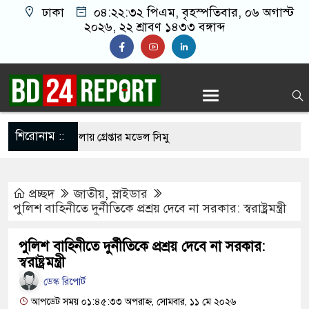
ঢাকা
০৪:২২:৩৩ পিএম
, বৃহস্পতিবার, ০৬ অগাস্ট
২০২৬, ২২ শ্রাবণ ১৪৩৩ বঙ্গাব্দ
শিরোনাম ::
ত্যাচেষ্টা মামলায় গ্রেপ্তার মডেল সিমু
হচ্ছে র‍্যাব, আসছে নতুন বাহিনী ‘স্পেশাল রেসপন্স
প্রচ্ছদ
জাতীয়
,
স্লাইডার
পুলিশ বাহিনীতে দুর্নীতিকে প্রশ্রয় দেবে না সরকার: স্বরাষ্ট্রমন্ত্রী
নীতে ফ্রি ফায়র গেম নিয়ে বিরোধে শিশু আবির হত্যা: দুই
পুলিশ বাহিনীতে দুর্নীতিকে প্রশ্রয় দেবে না সরকার:
ণ্ড
স্বরাষ্ট্রমন্ত্রী
ায় নিজের চল্লিশা দুই হাজার মানুষকে খাওয়ালেন ৭০
ডেস্ক রিপোর্ট
আপডেট সময় ০১:৪৫:৩৩ অপরাহ্ন, সোমবার, ১১ মে ২০২৬