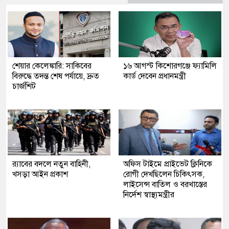
শেয়ার কেলেঙ্কারি: সাকিবের
১৬ আগস্ট কিশোরগঞ্জে ফ্যামিলি
বিরুদ্ধে তদন্ত শেষ পর্যায়ে, দ্রুত
কার্ড দেবেন প্রধানমন্ত্রী
চার্জশিট
র‍্যাবের বদলে নতুন বাহিনী,
অফিস টাইমে প্রাইভেট ক্লিনিকে
খসড়া আইন প্রকাশ
রোগী দেখছিলেন চিকিৎসক,
লাইসেন্স বাতিল ও বরখাস্তের
নির্দেশ স্বাস্থ্যমন্ত্রীর