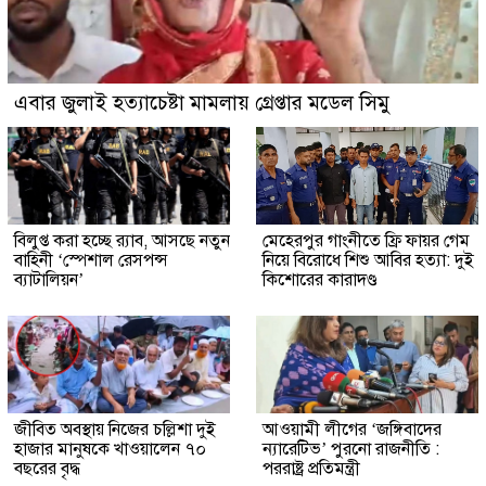
এবার জুলাই হত্যাচেষ্টা মামলায় গ্রেপ্তার মডেল সিমু
বিলুপ্ত করা হচ্ছে র‍্যাব, আসছে নতুন
মেহেরপুর গাংনীতে ফ্রি ফায়র গেম
বাহিনী ‘স্পেশাল রেসপন্স
নিয়ে বিরোধে শিশু আবির হত্যা: দুই
ব্যাটালিয়ন’
কিশোরের কারাদণ্ড
জীবিত অবস্থায় নিজের চল্লিশা দুই
আওয়ামী লীগের ‘জঙ্গিবাদের
হাজার মানুষকে খাওয়ালেন ৭০
ন্যারেটিভ’ পুরনো রাজনীতি :
বছরের বৃদ্ধ
পররাষ্ট্র প্রতিমন্ত্রী