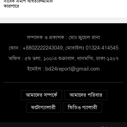
সাবেক এমপি আখতারুজ্জামান
কারাগারে
সম্পাদক ও প্রকাশক : মোঃ জুয়েল রানা
ফোন : +8802222243049, মোবাইলঃ 01324-414545
অফিস : ৫ম তলা, ১০০/এ শুক্রাবাদ, ধানমন্ডি, ঢাকা-১২০৭
ইমেইল :
bd24report@gmail.com
আমাদের সম্পর্কে
আমাদের পরিবার
ফটোগ্যালারী
ভিডিও গ্যালারী