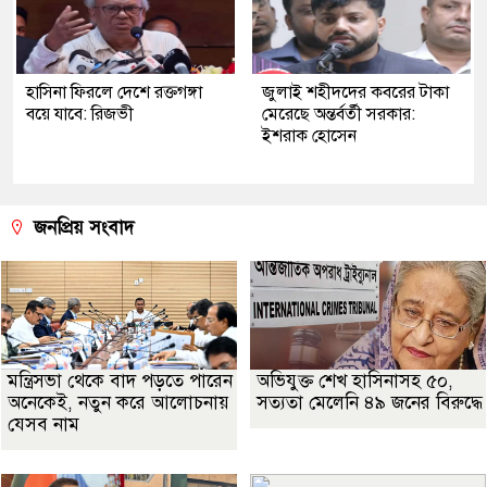
হাসিনা ফিরলে দেশে রক্তগঙ্গা
জুলাই শহীদদের কবরের টাকা
বয়ে যাবে: রিজভী
মেরেছে অন্তর্বর্তী সরকার:
ইশরাক হোসেন
জনপ্রিয় সংবাদ
মন্ত্রিসভা থেকে বাদ পড়তে পারেন
অভিযুক্ত শেখ হাসিনাসহ ৫০,
অনেকেই, নতুন করে আলোচনায়
সত্যতা মেলেনি ৪৯ জনের বিরুদ্ধে
যেসব নাম