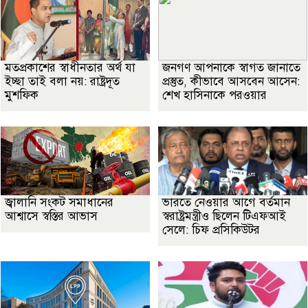
মতপ্রকাশের স্বাধীনতার অর্থ যা
জনগণ আপনাকে স্বাগত জানাতে
ইচ্ছা তাই বলা নয়: রাষ্ট্রদূত
প্রস্তুত, কীভাবে আসবেন আসেন:
মুশফিক
শেখ হাসিনাকে পরওয়ার
জ্বালানি সংকট সমাধানের
ভারতে নেওয়ার আগে বর্তমান
আশ্বাসে স্বস্তির আভাস
স্বরাষ্ট্রমন্ত্রীও ছিলেন টিএফআই
সেলে: চিফ প্রসিকিউটর