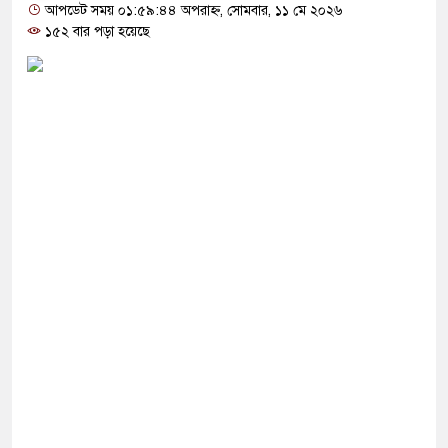
রতা’, বেরোবির ৭ শিক্ষকের বি’রু’দ্ধে কমিটি
আপডেট সময় ০১:৫৯:৪৪ অপরাহ্ন, সোমবার, ১১ মে ২০২৬
১৫২ বার পড়া হয়েছে
কারি: সাকিবের বিরুদ্ধে তদন্ত শেষ পর্যায়ে, দ্রুত চার্জশিট
লাইট কেন মিস করেছিলেন সালমান এফ রহমান?
 সংস্কার পরিকল্পনা ঘোষণা করলো যে দেশ
্গে বন্ধুত্ব কমাও, নইলে হামলা: ইরান