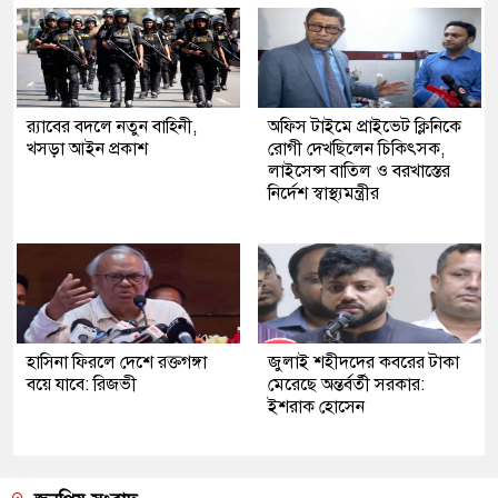
র‍্যাবের বদলে নতুন বাহিনী,
অফিস টাইমে প্রাইভেট ক্লিনিকে
খসড়া আইন প্রকাশ
রোগী দেখছিলেন চিকিৎসক,
লাইসেন্স বাতিল ও বরখাস্তের
নির্দেশ স্বাস্থ্যমন্ত্রীর
হাসিনা ফিরলে দেশে রক্তগঙ্গা
জুলাই শহীদদের কবরের টাকা
বয়ে যাবে: রিজভী
মেরেছে অন্তর্বর্তী সরকার:
ইশরাক হোসেন