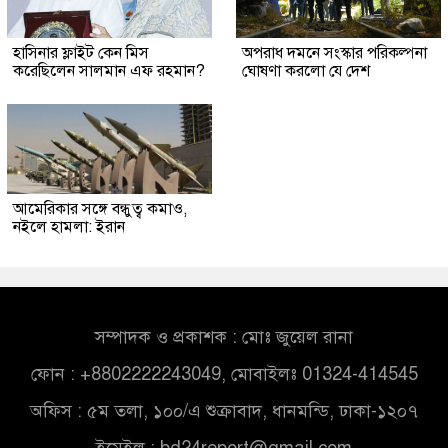
হাসিনার ফ্লাইট কেন মিস
অপরাধ দমনে সংস্কার পরিকল্পনা
করেছিলেন সালমান এফ রহমান?
ঘোষণা করলো যে দেশ
আমেরিকার সঙ্গে বন্ধুত্ব কমাও,
নইলে হামলা: ইরান
সম্পাদক ও প্রকাশক : মোঃ জুয়েল রানা
ফোন : +8802222243049, মোবাইলঃ 01324-414545
অফিস : ৫ম তলা, ১০০/এ শুক্রাবাদ, ধানমন্ডি, ঢাকা-১২০৭