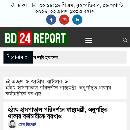
ঢাকা
০২:১৮:২০ পিএম
, বৃহস্পতিবার, ০৬ অগাস্ট
২০২৬, ২২ শ্রাবণ ১৪৩৩ বঙ্গাব্দ
শিরোনাম ::
ুপ্তচর গ্রেপ্তারের দাবি ইরানের
ানকে ২৪ ঘণ্টার মধ্যে আত্মসমর্পণের নির্দেশ
প্রচ্ছদ
জাতীয়
,
স্লাইডার
দ সম্মেলন ডেকেছে এনসিপি
হঠাৎ হাসপাতাল পরিদর্শনে স্বাস্থ্যমন্ত্রী, অনুপস্থিত থাকায়
কর্মচারীকে বরখাস্ত
ি ছেড়ে নতুন ঠিকানায় যাচ্ছেন বাংলাদেশের হামজা
হঠাৎ হাসপাতাল পরিদর্শনে স্বাস্থ্যমন্ত্রী, অনুপস্থিত
থাকায় কর্মচারীকে বরখাস্ত
 আখতারুজ্জামান কারাগারে
ডেস্ক রিপোর্ট