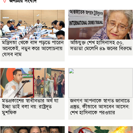
জনপ্রিয় সংবাদ
মন্ত্রিসভা থেকে বাদ পড়তে পারেন
অভিযুক্ত শেখ হাসিনাসহ ৫০,
অনেকেই, নতুন করে আলোচনায়
সত্যতা মেলেনি ৪৯ জনের বিরুদ্ধে
যেসব নাম
মতপ্রকাশের স্বাধীনতার অর্থ যা
জনগণ আপনাকে স্বাগত জানাতে
ইচ্ছা তাই বলা নয়: রাষ্ট্রদূত
প্রস্তুত, কীভাবে আসবেন আসেন:
মুশফিক
শেখ হাসিনাকে পরওয়ার