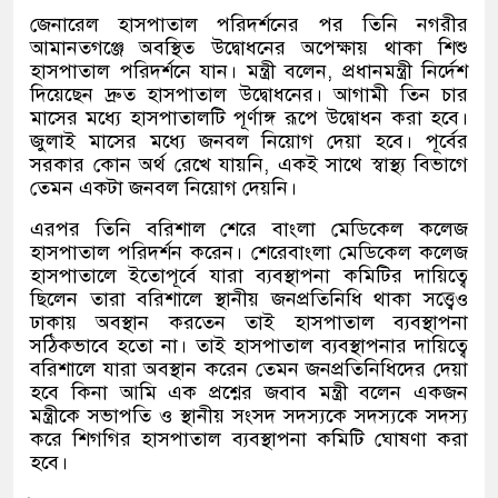
জেনারেল হাসপাতাল পরিদর্শনের পর তিনি নগরীর
আমানতগঞ্জে অবস্থিত উদ্বোধনের অপেক্ষায় থাকা শিশু
হাসপাতাল পরিদর্শনে যান। মন্ত্রী বলেন
,
প্রধানমন্ত্রী নির্দেশ
দিয়েছেন দ্রুত হাসপাতাল উদ্বোধনের। আগামী তিন চার
মাসের মধ্যে হাসপাতালটি পূর্ণাঙ্গ রূপে উদ্বোধন করা হবে।
জুলাই মাসের মধ্যে জনবল নিয়োগ দেয়া হবে। পূর্বের
সরকার কোন অর্থ রেখে যায়নি
,
একই সাথে স্বাস্থ্য বিভাগে
তেমন একটা জনবল নিয়োগ দেয়নি।
এরপর তিনি বরিশাল শেরে বাংলা মেডিকেল কলেজ
হাসপাতাল পরিদর্শন করেন। শেরেবাংলা মেডিকেল কলেজ
হাসপাতালে ইতোপূর্বে যারা ব্যবস্থাপনা কমিটির দায়িত্বে
ছিলেন তারা বরিশালে স্থানীয় জনপ্রতিনিধি থাকা সত্ত্বেও
ঢাকায় অবস্থান করতেন তাই হাসপাতাল ব্যবস্থাপনা
সঠিকভাবে হতো না। তাই হাসপাতাল ব্যবস্থাপনার দায়িত্বে
বরিশালে যারা অবস্থান করেন তেমন জনপ্রতিনিধিদের দেয়া
হবে কিনা আমি এক প্রশ্নের জবাব মন্ত্রী বলেন একজন
মন্ত্রীকে সভাপতি ও স্থানীয় সংসদ সদস্যকে সদস্যকে সদস্য
করে শিগগির হাসপাতাল ব্যবস্থাপনা কমিটি ঘোষণা করা
হবে।