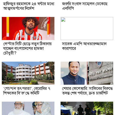
হাফিজুর রহমানকে ২৪ ঘণ্টার মধ্যে
জরুরি সংবাদ সম্মেলন ডেকেছে
আত্মসমর্পণের নির্দেশ
এনসিপি
লেস্টার সিটি ছেড়ে নতুন ঠিকানায়
সাবেক এমপি আখতারুজ্জামান
যাচ্ছেন বাংলাদেশের হামজা
কারাগারে
চৌধুরী?
‘গো/প/ন তৎপরতা’, বেরোবির ৭
শেয়ার কেলেঙ্কারি: সাকিবের বিরুদ্ধে
শিক্ষকের বি’রু’দ্ধে কমিটি
তদন্ত শেষ পর্যায়ে, দ্রুত চার্জশিট