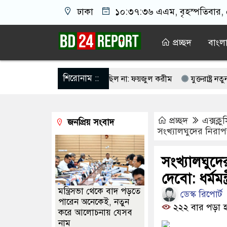
ঢাকা
১০:৩৭:৩৬ এএম
, বৃহস্পতিবার,
প্রচ্ছদ
বাংল
শিরোনাম ::
ায়াত জুলাই আন্দোলনে ছিল না: ফয়জুল করীম
যুক্তরাষ্ট্র নতুন হামল
ংল্যান্ডকে হারানোর দিনটিকে ‘জাতীয় দিবস’ ঘোষণা আর্জেন্টিনার
মানবত
প্রচ্ছদ
এক্সক্ল
জনপ্রিয় সংবাদ
দেশে রক্তগঙ্গা বয়ে যাবে: রিজভী
ওখানে যা চলছে, তা অমানবিক: সাকিবের বাড়
সংখ্যালঘুদের নিরাপত্ত
ক্ষাৎ মিলল না কারো, সচিবালয় ছাড়লেন ১১ দলের নেতারা
জুলাই শহীদদে
সংখ্যালঘুদের
র কটাক্ষ করলে ‘সুবিধাবাদী যোদ্ধা’ ও শুনতে হবে: পার্থকে তাজনূভা জাবীন
দেবো: ধর্মমন্ত্
মন্ত্রিসভা থেকে বাদ পড়তে
ডেস্ক রিপোর্ট
পারেন অনেকেই, নতুন
২২২ বার পড়া হ
করে আলোচনায় যেসব
নাম