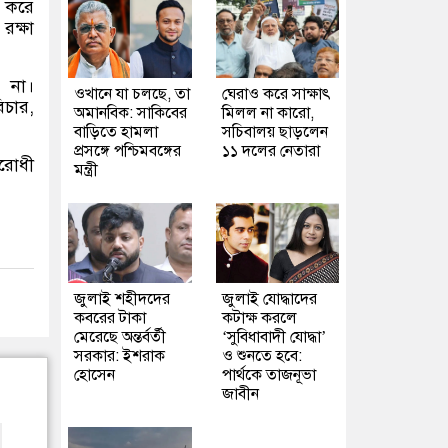
 করে
রক্ষা
 না।
ওখানে যা চলছে, তা
ঘেরাও করে সাক্ষাৎ
িচার
,
অমানবিক: সাকিবের
মিলল না কারো,
বাড়িতে হামলা
সচিবালয় ছাড়লেন
প্রসঙ্গে পশ্চিমবঙ্গের
১১ দলের নেতারা
িরোধী
মন্ত্রী
জুলাই শহীদদের
জুলাই যোদ্ধাদের
কবরের টাকা
কটাক্ষ করলে
মেরেছে অন্তর্বর্তী
‘সুবিধাবাদী যোদ্ধা’
সরকার: ইশরাক
ও শুনতে হবে:
হোসেন
পার্থকে তাজনূভা
জাবীন