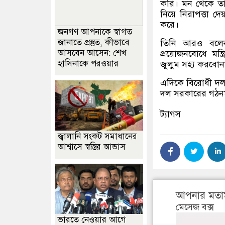
করি। মন থেকে তা
নিয়ে নিরাপত্তা
করে।
জনগণ আপনাকে স্বাগত
জানাতে প্রস্তুত, কীভাবে
তিনি আরও বলে
আসবেন আসেন: শেখ
প্রয়োজনবোধে মন্
হাসিনাকে পরওয়ার
জুলুম সহ্য করবোন
এদিকে বিরোধী দল প্র
দল সরকারের গঠনমূ
ট্যাগস
জ্বালানি সংকট সমাধানের
আশ্বাসে স্বস্তির আভাস
আপনার মতা
মেসেজ বক্স
ভারতে নেওয়ার আগে