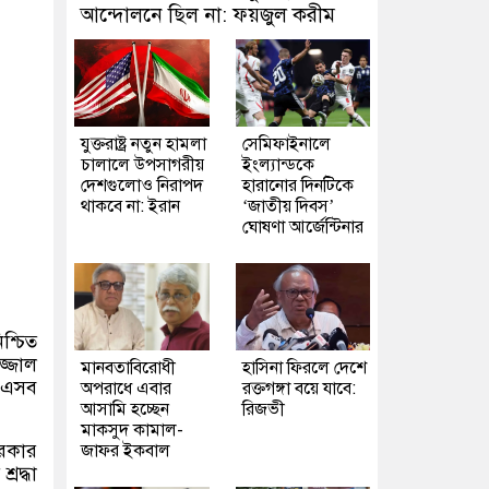
আন্দোলনে ছিল না: ফয়জুল করীম
যুক্তরাষ্ট্র নতুন হামলা
সেমিফাইনালে
চালালে উপসাগরীয়
ইংল্যান্ডকে
দেশগুলোও নিরাপদ
হারানোর দিনটিকে
থাকবে না: ইরান
‘জাতীয় দিবস’
ঘোষণা আর্জেন্টিনার
িশ্চিত
জ্জাল
মানবতাবিরোধী
হাসিনা ফিরলে দেশে
 এসব
অপরাধে এবার
রক্তগঙ্গা বয়ে যাবে:
আসামি হচ্ছেন
রিজভী
মাকসুদ কামাল-
সরকার
জাফর ইকবাল
্রদ্ধা