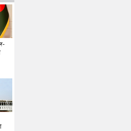
িদ-
ো
া