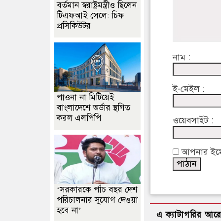
বর্তমান স্বরাষ্ট্রমন্ত্রীও ছিলেন
টিএফআই সেলে: চিফ
প্রসিকিউটর
নাম :
ই-মেইল :
পাওনা না মিটিয়েই
বাংলাদেশে অর্ডার স্থগিত
করল এলপিপি
ওয়েবসাইট :
আপনার ইমেইল
‘সরকারকে পাঁচ বছর দেশ
পরিচালনার সুযোগ দেওয়া
হবে না’
এ ক্যাটাগরির আর