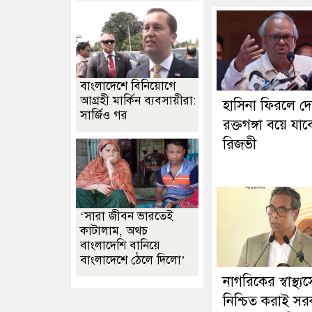
বাংলাদেশে বিনিয়োগে
আগ্রহী মার্কিন ব্যবসায়ীরা:
হাসিনা ফিরলে দ
সার্জিও গর
রক্তগঙ্গা বয়ে যাব
রিজভী
‘সারা জীবন ভারতেই
কাটালাম, অথচ
বাংলাদেশি বানিয়ে
বাংলাদেশে ঠেলে দিলো’
নাগরিকের স্বাস্থ্য
নিশ্চিত করাই স