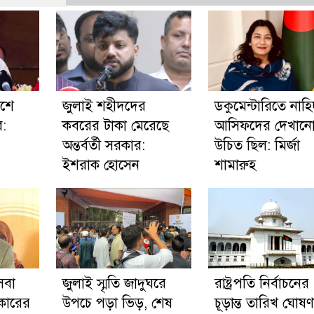
েশে
জুলাই শহীদদের
ডকুমেন্টারিতে নাহ
ে:
কবরের টাকা মেরেছে
আসিফদের দেখান
অন্তর্বর্তী সরকার:
উচিত ছিল: মির্জা
ইশরাক হোসেন
শামারুহ
সেবা
জুলাই স্মৃতি জাদুঘরে
রাষ্ট্রপতি নির্বাচনের
রকারের
উপচে পড়া ভিড়, শেষ
চূড়ান্ত তারিখ ঘোষণ