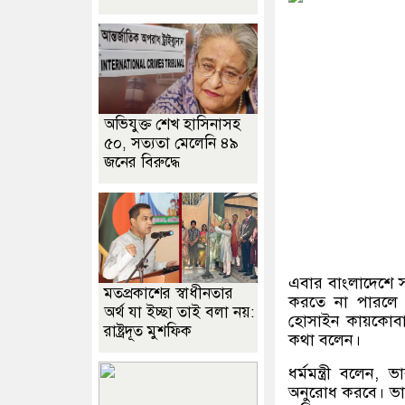
অভিযুক্ত শেখ হাসিনাসহ
৫০, সত্যতা মেলেনি ৪৯
জনের বিরুদ্ধে
এবার বাংলাদেশে সং
মতপ্রকাশের স্বাধীনতার
করতে না পারলে মন্
অর্থ যা ইচ্ছা তাই বলা নয়:
হোসাইন কায়কোব
রাষ্ট্রদূত মুশফিক
কথা বলেন।
ধর্মমন্ত্রী বলেন
,
ভা
অনুরোধ করবে। ভা