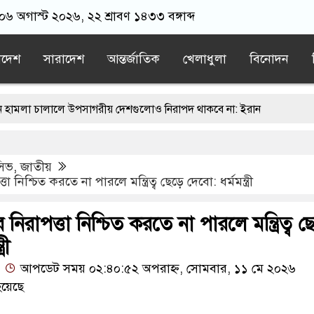
 ০৬ অগাস্ট ২০২৬, ২২ শ্রাবণ ১৪৩৩ বঙ্গাব্দ
াদেশ
সারাদেশ
আন্তর্জাতিক
খেলাধুলা
বিনোদন
া চালালে উপসাগরীয় দেশগুলোও নিরাপদ থাকবে না: ইরান
াবিরোধী অপরাধে এবার আসামি হচ্ছেন মাকসুদ কামাল-জাফর ইকবাল
ুসিভ
,
জাতীয়
িতে হামলা প্রসঙ্গে পশ্চিমবঙ্গের মন্ত্রী
া নিশ্চিত করতে না পারলে মন্ত্রিত্ব ছেড়ে দেবো: ধর্মমন্ত্রী
র কবরের টাকা মেরেছে অন্তর্বর্তী সরকার: ইশরাক হোসেন
 নিরাপত্তা নিশ্চিত করতে না পারলে মন্ত্রিত্ব ছে
ইউক্রেনকে ধ্বংস করতে উত্তর কোরিয়ার ১২০টি ব্যালিস্টিক মিসাইল মোতায়েন
রী
আপডেট সময় ০২:৪০:৫২ অপরাহ্ন, সোমবার, ১১ মে ২০২৬
য়েছে