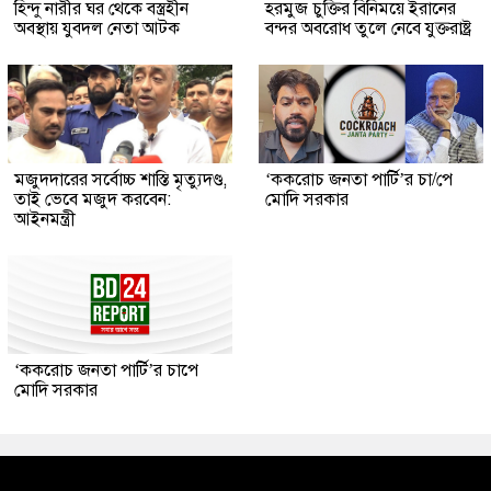
হিন্দু নারীর ঘর থেকে বস্ত্রহীন
হরমুজ চুক্তির বিনিময়ে ইরানের
অবস্থায় যুবদল নেতা আটক
বন্দর অবরোধ তুলে নেবে যুক্তরাষ্ট্র
মজুদদারের সর্বোচ্চ শাস্তি মৃত্যুদণ্ড,
‘ককরোচ জনতা পার্টি’র চা/পে
তাই ভেবে মজুদ করবেন:
মোদি সরকার
আইনমন্ত্রী
‘ককরোচ জনতা পার্টি’র চাপে
মোদি সরকার