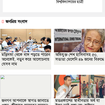
বিশ্ববিদ্যালয়ের ছাত্রী
জনপ্রিয় সংবাদ
মন্ত্রিসভা থেকে বাদ পড়তে পারেন
অভিযুক্ত শেখ হাসিনাসহ ৫০,
অনেকেই, নতুন করে আলোচনায়
সত্যতা মেলেনি ৪৯ জনের বিরুদ্ধে
যেসব নাম
জনগণ আপনাকে স্বাগত জানাতে
মতপ্রকাশের স্বাধীনতার অর্থ যা