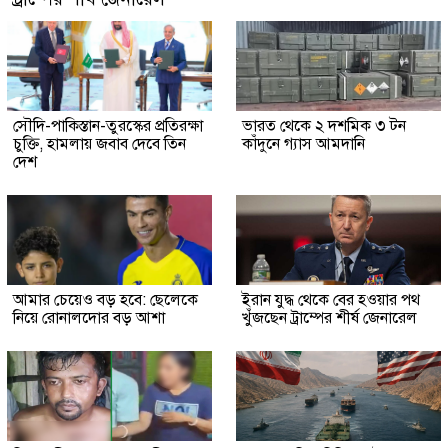
সৌদি-পাকিস্তান-তুরস্কের প্রতিরক্ষা
ভারত থেকে ২ দশমিক ৩ টন
চুক্তি, হামলায় জবাব দেবে তিন
কাঁদুনে গ্যাস আমদানি
দেশ
আমার চেয়েও বড় হবে: ছেলেকে
ইরান যুদ্ধ থেকে বের হওয়ার পথ
নিয়ে রোনালদোর বড় আশা
খুঁজছেন ট্রাম্পের শীর্ষ জেনারেল