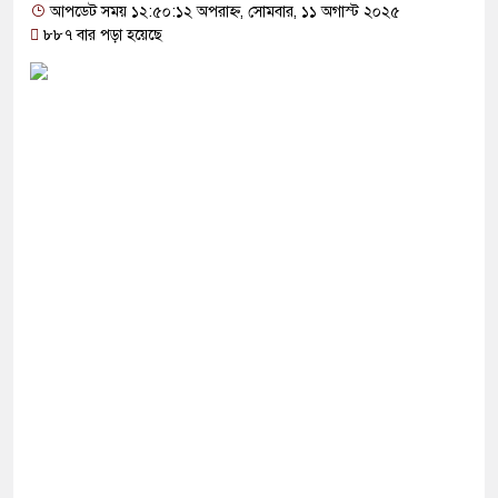
 ঘর থেকে বস্ত্রহীন অবস্থায় যুবদল নেতা আটক
আপডেট সময় ১২:৫০:১২ অপরাহ্ন, সোমবার, ১১ অগাস্ট ২০২৫
৮৮৭ বার পড়া হয়েছে
র বিনিময়ে ইরানের বন্দর অবরোধ তুলে নেবে যুক্তরাষ্ট্র
্বোচ্চ শাস্তি মৃত্যুদণ্ড, তাই ভেবে মজুদ করবেন:
া পার্টি’র চা/পে মোদি সরকার
া পার্টি’র চাপে মোদি সরকার