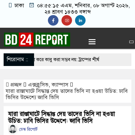
ঢাকা
০৪:৫৫:১৬ এএম
, শনিবার, ০৮ অগাস্ট ২০২৬,
২৪ শ্রাবণ ১৪৩৩ বঙ্গাব্দ
শিরোনাম ::
বিমান হামলা করে কাবু করা সম্ভব নয়: ট্রাম্পের শীর্ষ
প্রচ্ছদ
এক্সক্লুসিভ
,
ক্যাম্পাস
ান-তুরস্কের প্রতিরক্ষা চুক্তি, হামলায় জবাব দেবে তিন দেশ
যারা রাস্তাঘাটে সিদ্ধান্ত দেয় তাদের ভিসি না হওয়া উচিত: ঢাবি
ভিসির উদ্দেশ্যে জাবি ভিসি
 দশমিক ৩ টন কাঁদুনে গ্যাস আমদানি
 বড় হবে: ছেলেকে নিয়ে রোনালদোর বড় আশা
যারা রাস্তাঘাটে সিদ্ধান্ত দেয় তাদের ভিসি না হওয়া
উচিত: ঢাবি ভিসির উদ্দেশ্যে জাবি ভিসি
েকে বের হওয়ার পথ খুঁজছেন ট্রাম্পের শীর্ষ জেনারেল
ডেস্ক রিপোর্ট