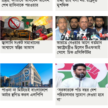
প্রস্তুত, কীভাবে আসবেন আসেন:
ইচ্ছা তাই বলা নয়: রাষ্ট্রদূত
শেখ হাসিনাকে পরওয়ার
মুশফিক
জ্বালানি সংকট সমাধানের
ভারতে নেওয়ার আগে বর্তমান
আশ্বাসে স্বস্তির আভাস
স্বরাষ্ট্রমন্ত্রীও ছিলেন টিএফআই
সেলে: চিফ প্রসিকিউটর
পাওনা না মিটিয়েই বাংলাদেশে
‘সরকারকে পাঁচ বছর দেশ
অর্ডার স্থগিত করল এলপিপি
পরিচালনার সুযোগ দেওয়া হবে
না’