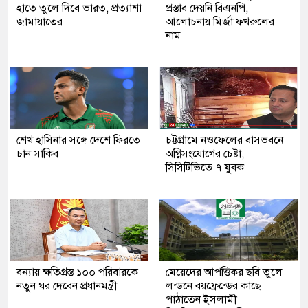
হাতে তুলে দিবে ভারত, প্রত্যাশা
প্রস্তাব দেয়নি বিএনপি,
জামায়াতের
আলোচনায় মির্জা ফখরুলের
নাম
শেখ হাসিনার সঙ্গে দেশে ফিরতে
চট্টগ্রামে নওফেলের বাসভবনে
চান সাকিব
অগ্নিসংযোগের চেষ্টা,
সিসিটিভিতে ৭ যুবক
বন্যায় ক্ষতিগ্রস্ত ১০০ পরিবারকে
মেয়েদের আপত্তিকর ছবি তুলে
নতুন ঘর দেবেন প্রধানমন্ত্রী
লন্ডনে বয়ফ্রেন্ডের কাছে
পাঠাতেন ইসলামী