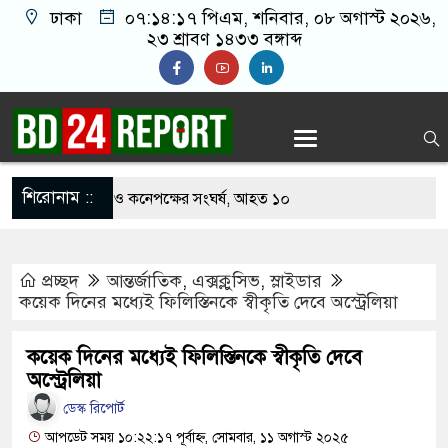
ঢাকা
০৭:১৪:১৮ পিএম
, শনিবার, ০৮ অগাস্ট ২০২৬,
২৩ শ্রাবণ ১৪৩৩ বঙ্গাব্দ
শিরোনাম ::
খাবার নিয়ে বর ও কনেপক্ষের সংঘর্ষ, আহত ১০
ারির টিকিটে ৩০ লাখ টাকা পাচ্ছেন কৃষক হানিফ
প্রচ্ছদ
আন্তর্জাতিক
,
এক্সক্লুসিভ
,
স্লাইডার
 শঙ্কায় দেশজুড়ে পুলিশের সতর্কতা জারি
কয়েক দিনের মধ্যেই ফিলিস্তিনকে স্বীকৃতি দেবে অস্ট্রেলিয়া
স্তোরাঁয় আ.লীগের গোপন বৈঠক থেকে গ্রেপ্তার ৬
কয়েক দিনের মধ্যেই ফিলিস্তিনকে স্বীকৃতি দেবে
েকে যুবদল সভাপতি আটক, ভিডিও ভাইরাল
অস্ট্রেলিয়া
ডেস্ক রিপোর্ট
 ফিরলে দায়ী থাকবে জামায়াত-এনসিপি: রাশেদ খাঁন
আপডেট সময় ১০:২২:১৭ পূর্বাহ্ন, সোমবার, ১১ অগাস্ট ২০২৫