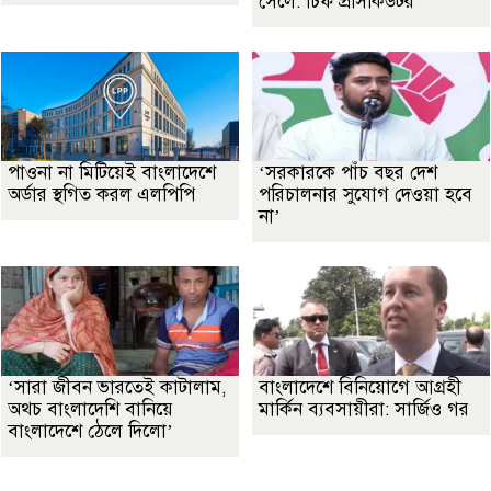
সেলে: চিফ প্রসিকিউটর
পাওনা না মিটিয়েই বাংলাদেশে
‘সরকারকে পাঁচ বছর দেশ
অর্ডার স্থগিত করল এলপিপি
পরিচালনার সুযোগ দেওয়া হবে
না’
‘সারা জীবন ভারতেই কাটালাম,
বাংলাদেশে বিনিয়োগে আগ্রহী
অথচ বাংলাদেশি বানিয়ে
মার্কিন ব্যবসায়ীরা: সার্জিও গর
বাংলাদেশে ঠেলে দিলো’