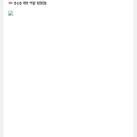
োগ দিলেন জামায়াত বহিষ্কাকৃত গাজী নজরুলের ১২
৩২৩ বার পড়া হয়েছে
 ফিরলে দায়ী থাকবে জামায়াত-এনসিপি: রাশেদ খাঁন
া হারিয়েছে বর্তমান সরকার: নাহিদ ইসলাম
ক্ষা করতে ন্যাটোভুক্ত দেশে হামলা চালাতে পারে রাশিয়া