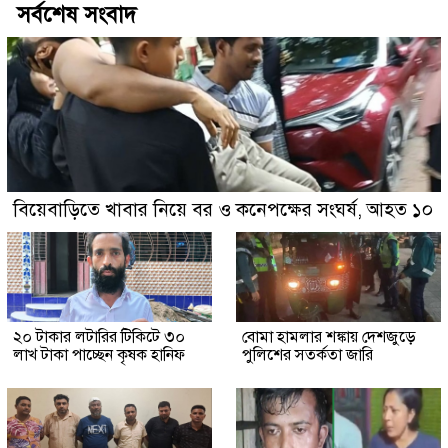
সর্বশেষ সংবাদ
বিয়েবাড়িতে খাবার নিয়ে বর ও কনেপক্ষের সংঘর্ষ, আহত ১০
২০ টাকার লটারির টিকিটে ৩০
বোমা হামলার শঙ্কায় দেশজুড়ে
লাখ টাকা পাচ্ছেন কৃষক হানিফ
পুলিশের সতর্কতা জারি