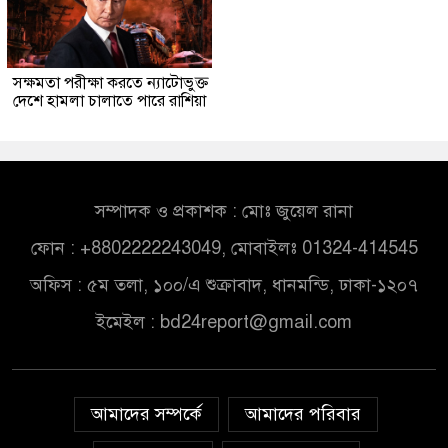
সক্ষমতা পরীক্ষা করতে ন্যাটোভুক্ত
দেশে হামলা চালাতে পারে রাশিয়া
সম্পাদক ও প্রকাশক : মোঃ জুয়েল রানা
ফোন : +8802222243049, মোবাইলঃ 01324-414545
অফিস : ৫ম তলা, ১০০/এ শুক্রাবাদ, ধানমন্ডি, ঢাকা-১২০৭
ইমেইল :
bd24report@gmail.com
আমাদের সম্পর্কে
আমাদের পরিবার