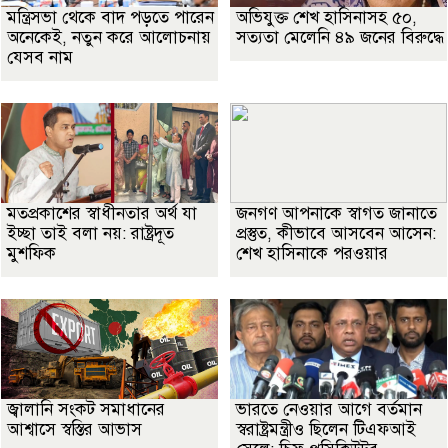
মন্ত্রিসভা থেকে বাদ পড়তে পারেন
অভিযুক্ত শেখ হাসিনাসহ ৫০,
অনেকেই, নতুন করে আলোচনায়
সত্যতা মেলেনি ৪৯ জনের বিরুদ্ধে
যেসব নাম
মতপ্রকাশের স্বাধীনতার অর্থ যা
জনগণ আপনাকে স্বাগত জানাতে
ইচ্ছা তাই বলা নয়: রাষ্ট্রদূত
প্রস্তুত, কীভাবে আসবেন আসেন:
মুশফিক
শেখ হাসিনাকে পরওয়ার
জ্বালানি সংকট সমাধানের
ভারতে নেওয়ার আগে বর্তমান
আশ্বাসে স্বস্তির আভাস
স্বরাষ্ট্রমন্ত্রীও ছিলেন টিএফআই