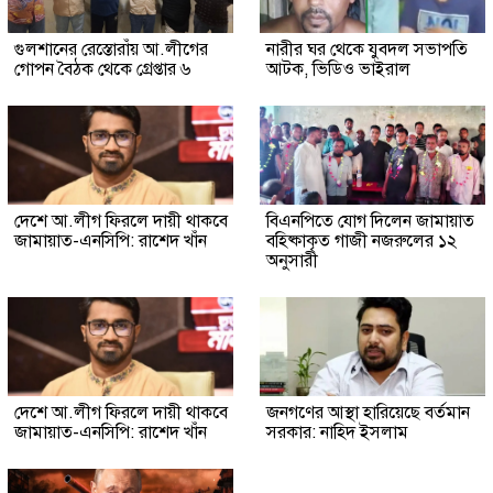
গুলশানের রেস্তোরাঁয় আ.লীগের
নারীর ঘর থেকে যুবদল সভাপতি
গোপন বৈঠক থেকে গ্রেপ্তার ৬
আটক, ভিডিও ভাইরাল
দেশে আ.লীগ ফিরলে দায়ী থাকবে
বিএনপিতে যোগ দিলেন জামায়াত
জামায়াত-এনসিপি: রাশেদ খাঁন
বহিষ্কাকৃত গাজী নজরুলের ১২
অনুসারী
দেশে আ.লীগ ফিরলে দায়ী থাকবে
জনগণের আস্থা হারিয়েছে বর্তমান
জামায়াত-এনসিপি: রাশেদ খাঁন
সরকার: নাহিদ ইসলাম